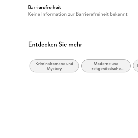
GTIN
9783844928556
Barrierefreiheit
Keine Information zur Barrierefreiheit bekannt
Entdecken Sie mehr
Kriminalromane und
Moderne und
Mystery
zeitgenössische
Belletristik: allgemein
und literarisch