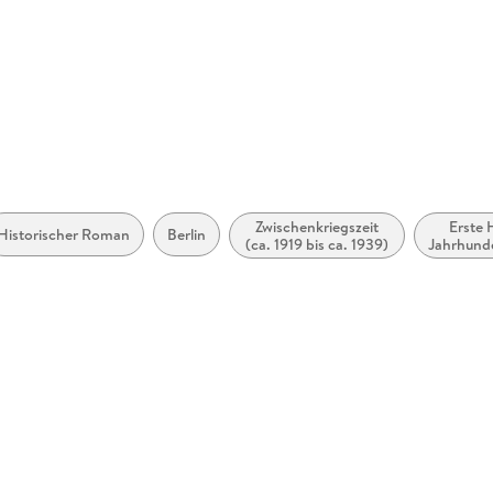
der 1930er-Jahre so nah wie nie.
Zwischenkriegszeit
Erste 
Historischer Roman
Berlin
(ca. 1919 bis ca. 1939)
Jahrhunde
bis c