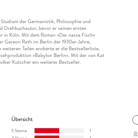
 Studium der Germanistik, Philosophie und
d Drehbuchautor, bevor er seinen ersten
tor in Köln. Mit dem Roman »Der nasse Fisch«
r Gereon Rath im Berlin der 1930er-Jahre,
 weiteren Teilen eroberte er die Bestsellerliste.
rnsehproduktion »Babylon Berlin«. Mit der von Kat
lker Kutscher ein weiterer Bestseller.
Übersicht
5 Sterne
1
4 Sterne
1