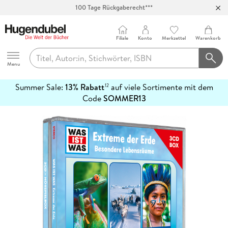
100 Tage Rückgaberecht***
Abholung in über 100 Filialen
Filiale
Konto
Merkzettel
Warenkorb
Hugendubel
Menu
Summer Sale:
13% Rabatt
auf viele Sortimente mit dem
12
mehr
Code
SOMMER13
erfahren