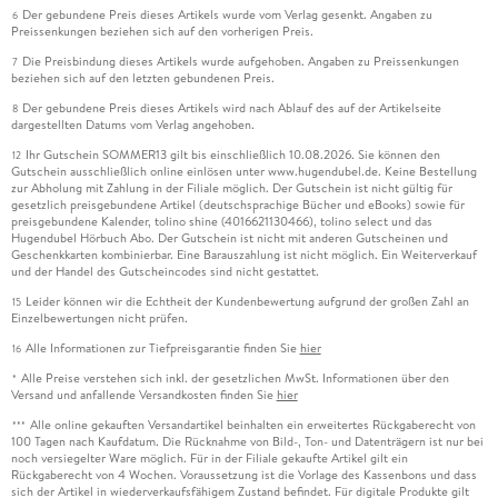
Der gebundene Preis dieses Artikels wurde vom Verlag gesenkt. Angaben zu
6
Preissenkungen beziehen sich auf den vorherigen Preis.
Die Preisbindung dieses Artikels wurde aufgehoben. Angaben zu Preissenkungen
7
beziehen sich auf den letzten gebundenen Preis.
Der gebundene Preis dieses Artikels wird nach Ablauf des auf der Artikelseite
8
dargestellten Datums vom Verlag angehoben.
Ihr Gutschein SOMMER13 gilt bis einschließlich 10.08.2026. Sie können den
12
Gutschein ausschließlich online einlösen unter www.hugendubel.de. Keine Bestellung
zur Abholung mit Zahlung in der Filiale möglich. Der Gutschein ist nicht gültig für
gesetzlich preisgebundene Artikel (deutschsprachige Bücher und eBooks) sowie für
preisgebundene Kalender, tolino shine (4016621130466), tolino select und das
Hugendubel Hörbuch Abo. Der Gutschein ist nicht mit anderen Gutscheinen und
Geschenkkarten kombinierbar. Eine Barauszahlung ist nicht möglich. Ein Weiterverkauf
und der Handel des Gutscheincodes sind nicht gestattet.
Leider können wir die Echtheit der Kundenbewertung aufgrund der großen Zahl an
15
Einzelbewertungen nicht prüfen.
Alle Informationen zur Tiefpreisgarantie finden Sie
hier
16
Alle Preise verstehen sich inkl. der gesetzlichen MwSt. Informationen über den
*
Versand und anfallende Versandkosten finden Sie
hier
Alle online gekauften Versandartikel beinhalten ein erweitertes Rückgaberecht von
***
100 Tagen nach Kaufdatum. Die Rücknahme von Bild-, Ton- und Datenträgern ist nur bei
noch versiegelter Ware möglich. Für in der Filiale gekaufte Artikel gilt ein
Rückgaberecht von 4 Wochen. Voraussetzung ist die Vorlage des Kassenbons und dass
sich der Artikel in wiederverkaufsfähigem Zustand befindet. Für digitale Produkte gilt