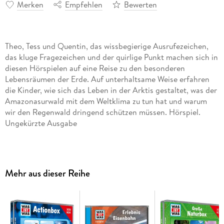
Merken
Empfehlen
Bewerten
Theo, Tess und Quentin, das wissbegierige Ausrufezeichen,
das kluge Fragezeichen und der quirlige Punkt machen sich in
diesen Hörspielen auf eine Reise zu den besonderen
Lebensräumen der Erde. Auf unterhaltsame Weise erfahren
die Kinder, wie sich das Leben in der Arktis gestaltet, was der
Amazonasurwald mit dem Weltklima zu tun hat und warum
wir den Regenwald dringend schützen müssen. Hörspiel.
Ungekürzte Ausgabe
Trackliste
1.01: Regenwald - Teil 1
Mehr aus dieser Reihe
1.02: Regenwald - Teil 2
1.03: Regenwald - Teil 3
1.04: Regenwald - Teil 4
1.05: Regenwald - Teil 5
1.06: Regenwald - Teil 6