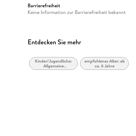
Gewicht
182 g
Barrierefreiheit
GTIN
9783788670368
Keine Information zur Barrierefreiheit bekannt
Entdecken Sie mehr
Kinder/Jugendliche:
empfohlenes Alter: ab
Allgemeine
ca. 6 Jahre
Interessen:
Naturwissenschaft
und Technik