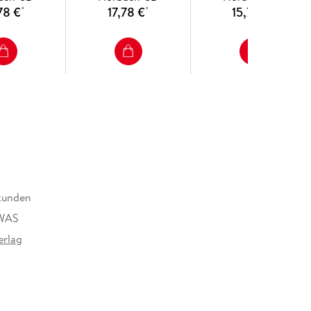
78 €
17,78 €
15,78 €
*
*
*
kunden
 WAS
erlag