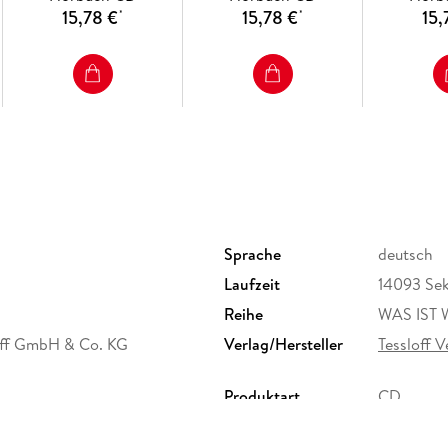
15,78 €
15,78 €
15,
*
*
Sprache
deutsch
Laufzeit
14093 Se
Reihe
WAS IST
loff GmbH & Co. KG
Verlag/Hersteller
Tessloff V
Produktart
CD
Abbildungen
8 Abb.