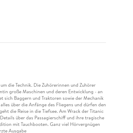
m die Technik. Die Zuhörerinnen und Zuhörer
ntin große Maschinen und deren Entwicklung - an
met sich Baggern und Traktoren sowie der Mechanik
alles über die Anfänge des Fliegens und dürfen den
geht die Reise in die Tiefsee. Am Wrack der Titanic
Details über das Passagierschiff und ihre tragische
dition mit Tauchbooten. Ganz viel Hörvergnügen
ürzte Ausgabe