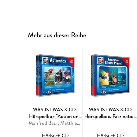
Mehr aus dieser Reihe
WAS IST WAS 3-CD-
WAS IST WAS 3-CD
Hörspielbox "Action und
Hörspielbox. Faszination
Abenteuer"
Manfred Baur, Matthias Falk
Blauer Planet
Hörbuch CD
Hörbuch CD