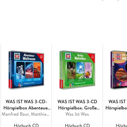
WAS IST WAS 3-CD-
WAS IST WAS 3-CD
WAS IST
Hörspielbox Abenteuer
Hörspielbox. Große
Hörspielbo
Weltraum
Manfred Baur, Matthias Falk, Kurt Haderer
Was Ist Was
Naturbox
Welt
Hörbuch CD
Hörbuch CD
Hörb