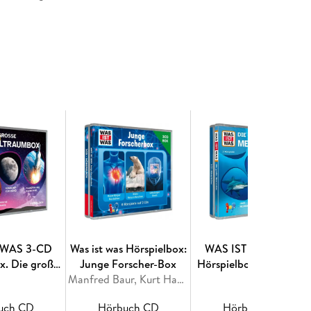
 WAS 3-CD
Was ist was Hörspielbox:
WAS IST WAS 3-CD
x. Die große
Junge Forscher-Box
Hörspielbox. Die große
raumbox
Manfred Baur, Kurt Haderer, Matthias Falk
Meeresbox
uch CD
Hörbuch CD
Hörbuch CD