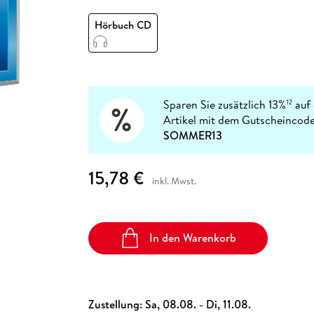
Fremdsprachige Bücher
n Lernhilfen
 Jugendbücher
eiber
Hörbuch Downloads im Bundle
cher
 Vergleich
 Puzzlezubehör
Lernen
New Adult
STABILO
Hörbuch CD
Taschenbücher
hilfen
hriller
 Backen
er
lender
Ratgeber
op
hriller
Romance
Sachbücher
precher:innen
Sparen Sie zusätzlich 13%
auf 
12
Science Fiction
Artikel mit dem Gutscheincode
Fremdsprachige Bücher
SOMMER13
15,78 €
inkl. Mwst.
In den Warenkorb
Zustellung:
Sa, 08.08. - Di, 11.08.