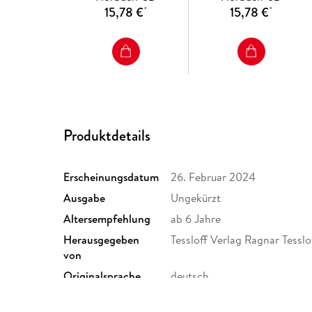
15,78 €
15,78 €
*
*
Produktdetails
Erscheinungsdatum
26. Februar 2024
Ausgabe
Ungekürzt
Altersempfehlung
ab 6 Jahre
Herausgegeben
Tessloff Verlag Ragnar Tess
von
Originalsprache
deutsch
Audioinhalt
Hörspiel