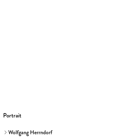
Hörspiel
Gewicht
105 g
Größe (L/B/H)
128/143/10 mm
GTIN
9783839890813
Herstelleradresse
Argon Verlag AVE GmbH, Waldemarstraße 33a, 10999 Berlin,
Argon Verlag AVE GmbH, produktsicherheit@argon.de
Portrait
Wolfgang Herrndorf