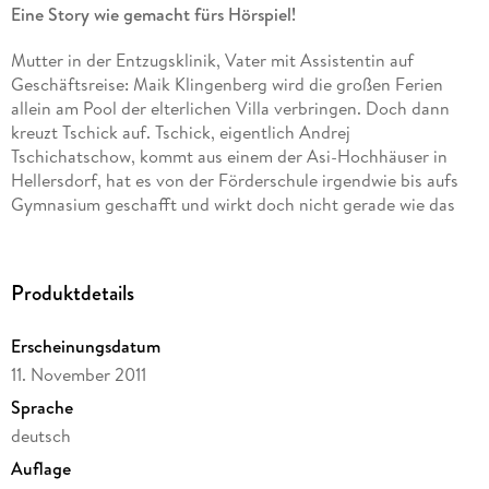
Eine Story wie gemacht fürs Hörspiel!
Mutter in der Entzugsklinik, Vater mit Assistentin auf
Geschäftsreise: Maik Klingenberg wird die großen Ferien
allein am Pool der elterlichen Villa verbringen. Doch dann
kreuzt Tschick auf. Tschick, eigentlich Andrej
Tschichatschow, kommt aus einem der Asi-Hochhäuser in
Hellersdorf, hat es von der Förderschule irgendwie bis aufs
Gymnasium geschafft und wirkt doch nicht gerade wie das
Musterbeispiel der Integration. Außerdem hat er einen
geklauten Wagen zur Hand. Und damit beginnt eine Reise
ohne Karte und Kompass durch die sommerglühende
Produktdetails
deutsche Provinz, unvergesslich wie die Flussfahrt von Tom
Sawyer und Huck Finn.
Erscheinungsdatum
11. November 2011
Sprache
deutsch
Auflage