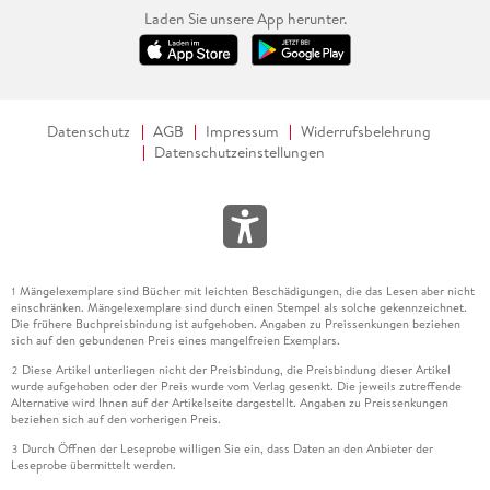
Laden Sie unsere App herunter.
Datenschutz
AGB
Impressum
Widerrufsbelehrung
Datenschutzeinstellungen
Mängelexemplare sind Bücher mit leichten Beschädigungen, die das Lesen aber nicht
1
einschränken. Mängelexemplare sind durch einen Stempel als solche gekennzeichnet.
Die frühere Buchpreisbindung ist aufgehoben. Angaben zu Preissenkungen beziehen
sich auf den gebundenen Preis eines mangelfreien Exemplars.
Diese Artikel unterliegen nicht der Preisbindung, die Preisbindung dieser Artikel
2
wurde aufgehoben oder der Preis wurde vom Verlag gesenkt. Die jeweils zutreffende
Alternative wird Ihnen auf der Artikelseite dargestellt. Angaben zu Preissenkungen
beziehen sich auf den vorherigen Preis.
Durch Öffnen der Leseprobe willigen Sie ein, dass Daten an den Anbieter der
3
Leseprobe übermittelt werden.