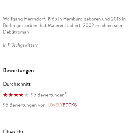
Wolfgang Herrndorf, 1965 in Hamburg geboren und 2013 in
Berlin gestorben, hat Malerei studiert. 2002 erschien sein
Debütroman
In Plüschgewittern
, 2007 der Erzählband
Bewertungen
Diesseits des Van-Allen-Gürtels
Durchschnitt
, 2010 und 2011 folgten die Romane
15
95 Bewertungen
Tschick
95 Bewertungen
von
LovelyBooks
und
Sand
Übersicht