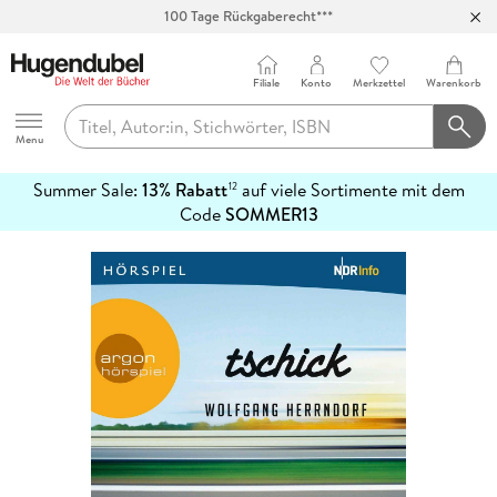
100 Tage Rückgaberecht***
Abholung in über 100 Filialen
Filiale
Konto
Merkzettel
Warenkorb
Hugendubel
Menu
Summer Sale:
13% Rabatt
auf viele Sortimente mit dem
12
mehr
Code
SOMMER13
erfahren