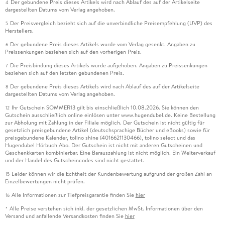
Der gebundene Preis dieses Artikels wird nach Ablauf des auf der Artikelseite
4
dargestellten Datums vom Verlag angehoben.
Der Preisvergleich bezieht sich auf die unverbindliche Preisempfehlung (UVP) des
5
Herstellers.
Der gebundene Preis dieses Artikels wurde vom Verlag gesenkt. Angaben zu
6
Preissenkungen beziehen sich auf den vorherigen Preis.
Die Preisbindung dieses Artikels wurde aufgehoben. Angaben zu Preissenkungen
7
beziehen sich auf den letzten gebundenen Preis.
Der gebundene Preis dieses Artikels wird nach Ablauf des auf der Artikelseite
8
dargestellten Datums vom Verlag angehoben.
Ihr Gutschein SOMMER13 gilt bis einschließlich 10.08.2026. Sie können den
12
Gutschein ausschließlich online einlösen unter www.hugendubel.de. Keine Bestellung
zur Abholung mit Zahlung in der Filiale möglich. Der Gutschein ist nicht gültig für
gesetzlich preisgebundene Artikel (deutschsprachige Bücher und eBooks) sowie für
preisgebundene Kalender, tolino shine (4016621130466), tolino select und das
Hugendubel Hörbuch Abo. Der Gutschein ist nicht mit anderen Gutscheinen und
Geschenkkarten kombinierbar. Eine Barauszahlung ist nicht möglich. Ein Weiterverkauf
und der Handel des Gutscheincodes sind nicht gestattet.
Leider können wir die Echtheit der Kundenbewertung aufgrund der großen Zahl an
15
Einzelbewertungen nicht prüfen.
Alle Informationen zur Tiefpreisgarantie finden Sie
hier
16
Alle Preise verstehen sich inkl. der gesetzlichen MwSt. Informationen über den
*
Versand und anfallende Versandkosten finden Sie
hier