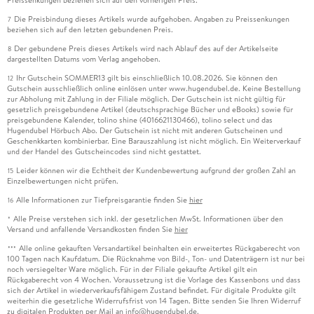
Die Preisbindung dieses Artikels wurde aufgehoben. Angaben zu Preissenkungen
7
beziehen sich auf den letzten gebundenen Preis.
Der gebundene Preis dieses Artikels wird nach Ablauf des auf der Artikelseite
8
dargestellten Datums vom Verlag angehoben.
Ihr Gutschein SOMMER13 gilt bis einschließlich 10.08.2026. Sie können den
12
Gutschein ausschließlich online einlösen unter www.hugendubel.de. Keine Bestellung
zur Abholung mit Zahlung in der Filiale möglich. Der Gutschein ist nicht gültig für
gesetzlich preisgebundene Artikel (deutschsprachige Bücher und eBooks) sowie für
preisgebundene Kalender, tolino shine (4016621130466), tolino select und das
Hugendubel Hörbuch Abo. Der Gutschein ist nicht mit anderen Gutscheinen und
Geschenkkarten kombinierbar. Eine Barauszahlung ist nicht möglich. Ein Weiterverkauf
und der Handel des Gutscheincodes sind nicht gestattet.
Leider können wir die Echtheit der Kundenbewertung aufgrund der großen Zahl an
15
Einzelbewertungen nicht prüfen.
Alle Informationen zur Tiefpreisgarantie finden Sie
hier
16
Alle Preise verstehen sich inkl. der gesetzlichen MwSt. Informationen über den
*
Versand und anfallende Versandkosten finden Sie
hier
Alle online gekauften Versandartikel beinhalten ein erweitertes Rückgaberecht von
***
100 Tagen nach Kaufdatum. Die Rücknahme von Bild-, Ton- und Datenträgern ist nur bei
noch versiegelter Ware möglich. Für in der Filiale gekaufte Artikel gilt ein
Rückgaberecht von 4 Wochen. Voraussetzung ist die Vorlage des Kassenbons und dass
sich der Artikel in wiederverkaufsfähigem Zustand befindet. Für digitale Produkte gilt
weiterhin die gesetzliche Widerrufsfrist von 14 Tagen. Bitte senden Sie Ihren Widerruf
zu digitalen Produkten per Mail an info@hugendubel.de.