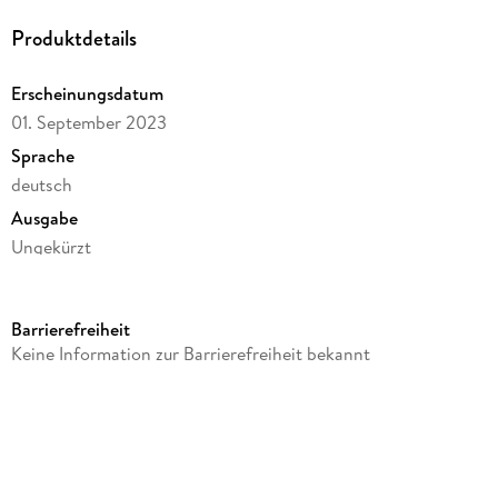
Produktdetails
Die Beziehung zwischen Roger und seiner persönlichen
Erscheinungsdatum
01. September 2023
Sprache
Eine Betrügerei im großen Maßstab
deutsch
Ausgabe
Ungekürzt
Dateigröße
89,17 MB
Barrierefreiheit
Laufzeit
Keine Information zur Barrierefreiheit bekannt
164 Minuten
Reihe
Das Sklavenschiff, 4
Autor/Autorin
A.J. Triskel