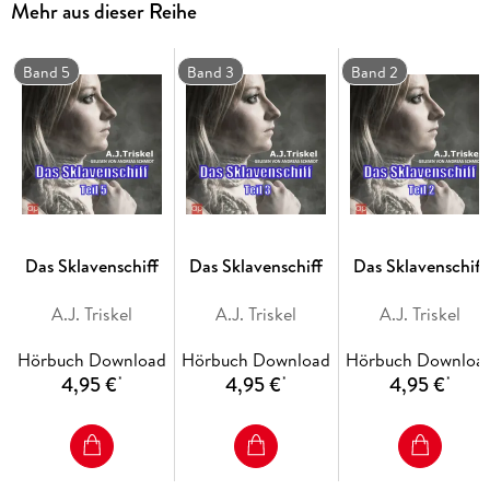
Mehr aus dieser Reihe
beginnt, dass er sich seine nächsten zwölf Azubinnen
aussucht. Unter den siebenunddreißig Bewerberinnen
befindet sich eine, die er nicht zu einer, sondern zu seiner
Band 5
Band 3
Band 2
Bei seiner täglichen Sichtung der Nachrichten stößt Roger
auf eine Versteigerung, die ihn dazu bewegt, aus der
Das Sklavenschiff
Das Sklavenschiff
Das Sklavenschiff
A.J. Triskel
A.J. Triskel
A.J. Triskel
Hörbuch Download
Hörbuch Download
Hörbuch Downloa
4,95 €
4,95 €
4,95 €
*
*
*