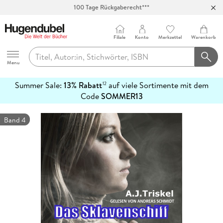
100 Tage Rückgaberecht***
Abholung in über 100 Filialen
Filiale
Konto
Merkzettel
Warenkorb
Hugendubel
Menu
Summer Sale:
13% Rabatt
auf viele Sortimente mit dem
12
mehr
Code
SOMMER13
erfahren
Band 4