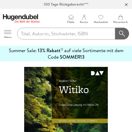
100 Tage Rückgaberecht***
Abholung in über 100 Filialen
Filiale
Konto
Merkzettel
Warenkorb
Hugendubel
Menu
Summer Sale:
13% Rabatt
auf viele Sortimente mit dem
12
mehr
Code
SOMMER13
erfahren