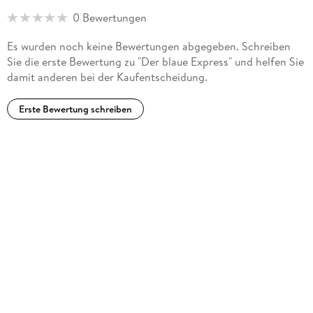
im Londoner West End gespielt. 1971 wurde Agatha Christie
0 Bewertungen
eine der höchsten Auszeichnungen Großbritanniens
verliehen der Titel »Dame Commander of the British Empire«.
Es wurden noch keine Bewertungen abgegeben. Schreiben
Sie die erste Bewertung zu "Der blaue Express" und helfen Sie
damit anderen bei der Kaufentscheidung.
Erste Bewertung schreiben