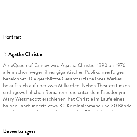
Portrait
Agatha Christie
Als »Queen of Crime« wird Agatha Christie, 1890 bis 1976,
allein schon wegen ihres gigantischen Publikumserfolges
bezeichnet: Die geschätzte Gesamtauflage ihres Werkes
beläuft sich auf über zwei Milliarden. Neben Theaterstücken
und »gewöhnlichen Romanen«, die unter dem Pseudonym
Mary Westmacott erschienen, hat Christie im Laufe eines
halben Jahrhunderts etwa 80 Kriminalromane und 30 Bände
mit Kurzgeschichten publiziert. In den 50er Jahren begann
sie, ihre Krimistorys für das Theater zu adaptieren. Ihr
bekanntestes Kriminaldrama »The Mousetrap« wird noch
Bewertungen
heute, nach über 70-jähriger Laufzeit, im St. Martin s Theatre