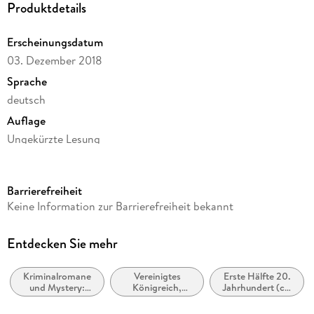
Produktdetails
Erscheinungsdatum
03. Dezember 2018
Sprache
deutsch
Auflage
Ungekürzte Lesung
Ausgabe
Ungekürzt
Barrierefreiheit
Dateigröße
Keine Information zur Barrierefreiheit bekannt
568,42 MB
Laufzeit
Entdecken Sie mehr
483 Minuten
Kriminalromane
Vereinigtes
Erste Hälfte 20.
Autor/Autorin
und Mystery:
Königreich,
Jahrhundert (ca.
Agatha Christie
Cosy Mystery
Großbritannien
1900 bis ca.
1950)