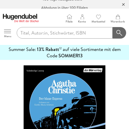
Abholung in über 100 Filialen
Filiale
Konto
Merkzettel
Warenkorb
Hugendubel
Menu
Summer Sale:
13% Rabatt
auf viele Sortimente mit dem
12
mehr
Code
SOMMER13
erfahren