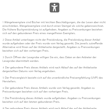
Mängelexemplare sind Bücher mit leichten Beschädigungen, die das Lesen aber nicht
1
einschränken. Mängelexemplare sind durch einen Stempel als solche gekennzeichnet.
Die frühere Buchpreisbindung ist aufgehoben. Angaben zu Preissenkungen beziehen
sich auf den gebundenen Preis eines mangelfreien Exemplars.
Diese Artikel unterliegen nicht der Preisbindung, die Preisbindung dieser Artikel
2
wurde aufgehoben oder der Preis wurde vom Verlag gesenkt. Die jeweils zutreffende
Alternative wird Ihnen auf der Artikelseite dargestellt. Angaben zu Preissenkungen
beziehen sich auf den vorherigen Preis.
Durch Öffnen der Leseprobe willigen Sie ein, dass Daten an den Anbieter der
3
Leseprobe übermittelt werden.
Der gebundene Preis dieses Artikels wird nach Ablauf des auf der Artikelseite
4
dargestellten Datums vom Verlag angehoben.
Der Preisvergleich bezieht sich auf die unverbindliche Preisempfehlung (UVP) des
5
Herstellers.
Der gebundene Preis dieses Artikels wurde vom Verlag gesenkt. Angaben zu
6
Preissenkungen beziehen sich auf den vorherigen Preis.
Die Preisbindung dieses Artikels wurde aufgehoben. Angaben zu Preissenkungen
7
beziehen sich auf den letzten gebundenen Preis.
Der gebundene Preis dieses Artikels wird nach Ablauf des auf der Artikelseite
8