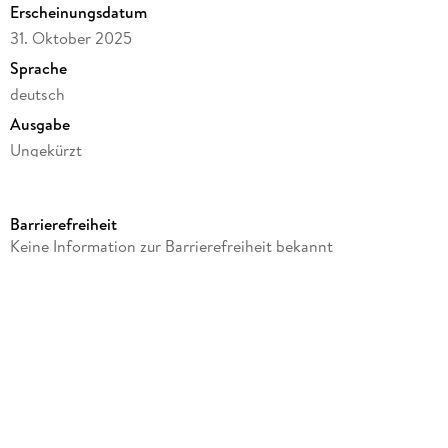
Erscheinungsdatum
31. Oktober 2025
Sprache
deutsch
Ausgabe
Ungekürzt
Dateigröße
93,75 MB
Barrierefreiheit
Laufzeit
Keine Information zur Barrierefreiheit bekannt
75 Minuten
Altersempfehlung
ab 12 Jahre
Reihe
Gruselkabinett, 195
Autor/Autorin
Allen Upward, Per McGraup