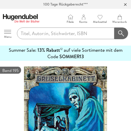
Abholung in über 100 Filialen
Filiale
Konto
Merkzettel
Warenkorb
Hugendubel
Menu
Summer Sale:
13% Rabatt
auf viele Sortimente mit dem
12
mehr
Code
SOMMER13
erfahren
Band 195