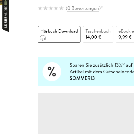
Fremdsprachige Bücher
n Lernhilfen
 Jugendbücher
eiber
Hörbuch Downloads im Bundle
cher
 Vergleich
 Puzzlezubehör
Lernen
New Adult
STABILO
(
0 Bewertungen
)
15
Taschenbücher
hilfen
hriller
 Backen
er
lender
Ratgeber
op
hriller
Romance
Hörbuch Download
Taschenbuch
eBook 
Sachbücher
14,00 €
9,99 €
precher:innen
Science Fiction
Fremdsprachige Bücher
Sparen Sie zusätzlich 13%
auf 
12
Artikel mit dem Gutscheincode
SOMMER13