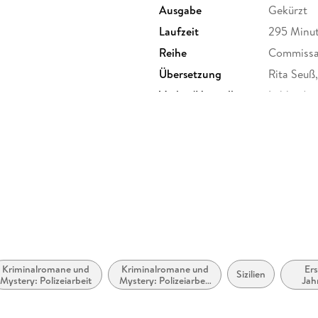
Ausgabe
Gekürzt
Laufzeit
295 Minu
Reihe
Commissar
Übersetzung
Rita Seuß
Verlag/Hersteller
Lübbe Au
Originalsprache
italienisc
Produktart
MP3 form
Audioinhalt
Hörbuch
Kriminalromane und
Kriminalromane und
Ers
Sizilien
Mystery: Polizeiarbeit
Mystery: Polizeiarbeit
Jah
& Forensik
2000