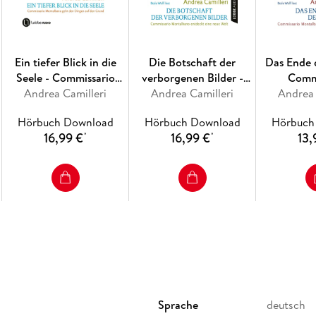
Ein tiefer Blick in die
Die Botschaft der
Das Ende 
Seele - Commissario
verborgenen Bilder -
Comm
Montalbano, Band 26
Andrea Camilleri
Andrea Camilleri
Commissario
Andrea 
Monta
Montalbano -
Comm
Hörbuch Download
Hörbuch Download
Hörbuch
Commissario
Montalbano
16,99 €
16,99 €
13,
*
*
Montalbano entdeckt
Geduld
eine neue Welt, Band 25
Sprache
deutsch