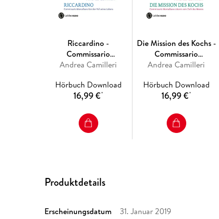
Riccardino -
Die Mission des Kochs -
Commissario
Commissario
Andrea Camilleri
Montalbano -
Montalbano, Teil 27
Andrea Camilleri
Commissario
Hörbuch Download
Hörbuch Download
Montalbano löst den Fall
16,99 €
16,99 €
*
*
seines Lebens, Teil 28
Produktdetails
Erscheinungsdatum
31. Januar 2019