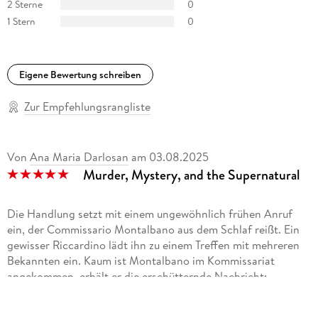
2 Sterne
0
1 Stern
0
Eigene Bewertung schreiben
Zur Empfehlungsrangliste
Von
Ana Maria Darlosan
am
03.08.2025
Murder, Mystery, and the Supernatural
Die Handlung setzt mit einem ungewöhnlich frühen Anruf
ein, der Commissario Montalbano aus dem Schlaf reißt. Ein
gewisser Riccardino lädt ihn zu einem Treffen mit mehreren
Bekannten ein. Kaum ist Montalbano im Kommissariat
angekommen, erhält er die erschütternde Nachricht:
Riccardino wurde auf offener Straße ermordet. Diese
Wendung erschwert die Lage für den Ermittler erheblich.