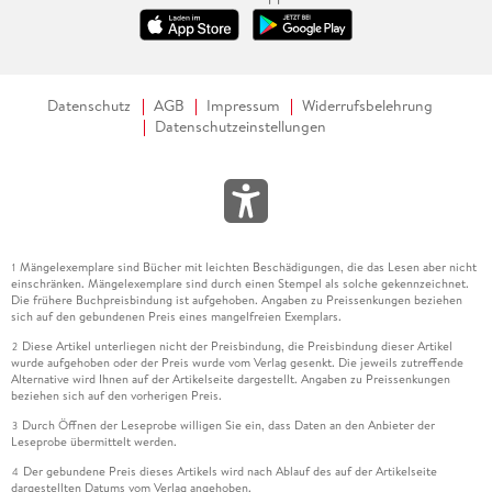
Datenschutz
AGB
Impressum
Widerrufsbelehrung
Datenschutzeinstellungen
Mängelexemplare sind Bücher mit leichten Beschädigungen, die das Lesen aber nicht
1
einschränken. Mängelexemplare sind durch einen Stempel als solche gekennzeichnet.
Die frühere Buchpreisbindung ist aufgehoben. Angaben zu Preissenkungen beziehen
sich auf den gebundenen Preis eines mangelfreien Exemplars.
Diese Artikel unterliegen nicht der Preisbindung, die Preisbindung dieser Artikel
2
wurde aufgehoben oder der Preis wurde vom Verlag gesenkt. Die jeweils zutreffende
Alternative wird Ihnen auf der Artikelseite dargestellt. Angaben zu Preissenkungen
beziehen sich auf den vorherigen Preis.
Durch Öffnen der Leseprobe willigen Sie ein, dass Daten an den Anbieter der
3
Leseprobe übermittelt werden.
Der gebundene Preis dieses Artikels wird nach Ablauf des auf der Artikelseite
4
dargestellten Datums vom Verlag angehoben.