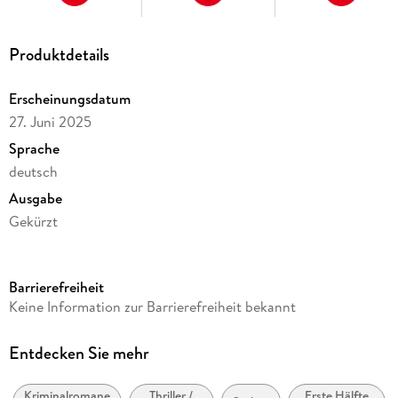
Produktdetails
Erscheinungsdatum
27. Juni 2025
Sprache
deutsch
Ausgabe
Gekürzt
Dateigröße
251,60 MB
Barrierefreiheit
Laufzeit
Keine Information zur Barrierefreiheit bekannt
310 Minuten
Altersempfehlung
Entdecken Sie mehr
ab 16 Jahre
Kriminalromane
Thriller /
Erste Hälfte
Reihe