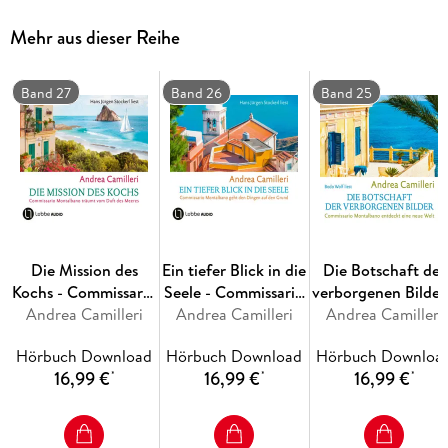
auseinandersetzen, die von seltsamen Vorkommnissen in
ihrem Viertel berichtet, in welche anscheinend auch
Mehr aus dieser Reihe
Riccardino verstrickt war.
Band 27
Band 26
Band 25
Die Mission des
Ein tiefer Blick in die
Die Botschaft der
Kochs - Commissario
Seele - Commissario
verborgenen Bilder
Montalbano, Teil 27
Andrea Camilleri
Montalbano, Band
Andrea Camilleri
Andrea Camilleri
Commissario
26
Montalbano -
Hörbuch Download
Hörbuch Download
Hörbuch Downloa
Commissario
16,99 €
16,99 €
16,99 €
*
*
*
Montalbano
entdeckt eine neu
Welt, Band 25