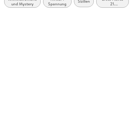
Sizilien
und Mystery
Spannung
21.
Commissario Montalbano, 28
Jahrhundert
(ca. 2000 bis
Autor/Autorin
ca. 2050)
Andrea Camilleri
Übersetzung
Rita Seuß, Walter Kögler
Sprecher/Sprecherin
Hans Jürgen Stockerl
Verlag/Hersteller
Lübbe Audio
Family Sharing
Ja
Produktart
MP3 format
Dateiformat
MP3
Audioinhalt