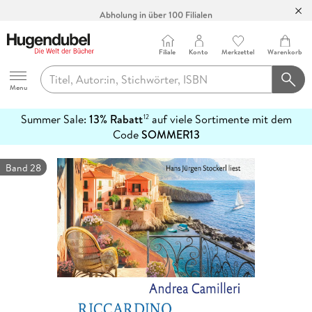
Abholung in über 100 Filialen
Filiale
Konto
Merkzettel
Warenkorb
Hugendubel
Menu
Summer Sale:
13% Rabatt
auf viele Sortimente mit dem
12
mehr
Code
SOMMER13
erfahren
Band 28