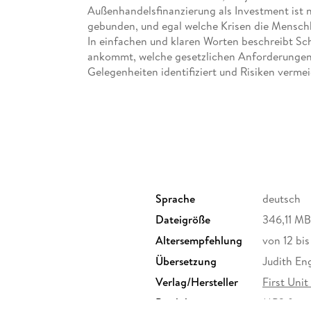
Außenhandelsfinanzierung als Investment ist 
gebunden, und egal welche Krisen die Mensch
In einfachen und klaren Worten beschreibt Sch
ankommt, welche gesetzlichen Anforderungen 
Gelegenheiten identifiziert und Risiken verm
Geschichte des Außenhandels und ein Glossar.
Handelsexperten und Wirtschaftsinteressierte
Sprache
deutsch
Dateigröße
346,11 MB
Altersempfehlung
von 12 bi
Übersetzung
Judith En
Verlag/Hersteller
First Unit
Produktart
MP3 form