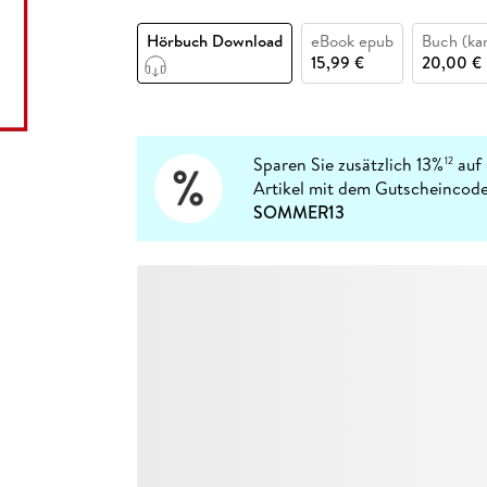
Fremdsprachige Bücher
n Lernhilfen
 Jugendbücher
eiber
Hörbuch Downloads im Bundle
cher
 Vergleich
 Puzzlezubehör
Lernen
New Adult
STABILO
Taschenbücher
Hörbuch Download
eBook epub
Buch (kar
hilfen
hriller
 Backen
er
lender
Ratgeber
15,99 €
20,00 €
op
hriller
Romance
Sachbücher
precher:innen
Science Fiction
Sparen Sie zusätzlich 13%
auf 
12
Artikel mit dem Gutscheincode
Fremdsprachige Bücher
SOMMER13