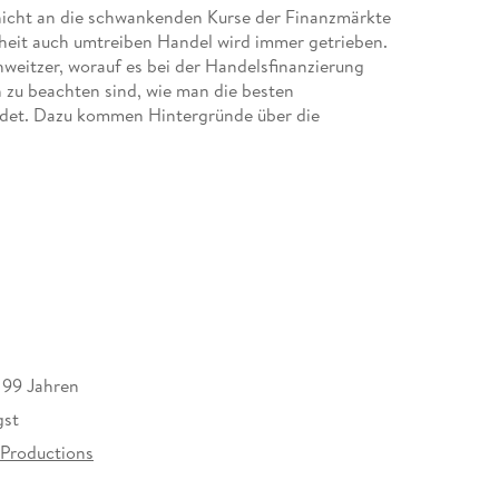
nicht an die schwankenden Kurse der Finanzmärkte
heit auch umtreiben Handel wird immer getrieben.
weitzer, worauf es bei der Handelsfinanzierung
zu beachten sind, wie man die besten
eidet. Dazu kommen Hintergründe über die
 Ein wertvolles Handbuch für Investoren,
 gleichermaßen.
s 99 Jahren
gst
 Productions
at