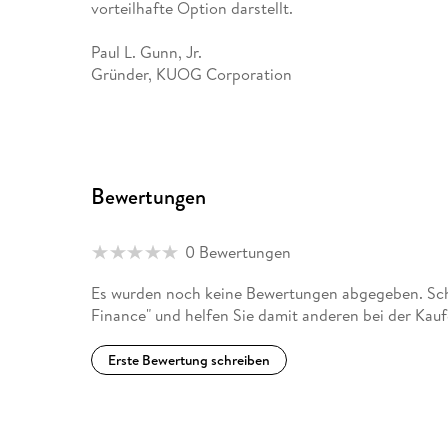
große Unternehmen in Bezug auf ihre Handelsstrat
vorteilhafte Option darstellt.
Schwellenländern.
Paul L. Gunn, Jr.
Gründer, KUOG Corporation
Bewertungen
0 Bewertungen
Es wurden noch keine Bewertungen abgegeben. Schr
Finance" und helfen Sie damit anderen bei der Kau
Erste Bewertung schreiben