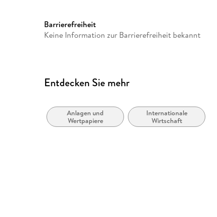
Dateiformat
MP3
GTIN
4069829742184
Barrierefreiheit
Keine Information zur Barrierefreiheit bekannt
Entdecken Sie mehr
Anlagen und
Internationale
Wertpapiere
Wirtschaft