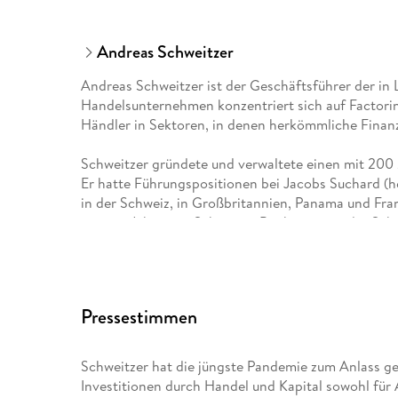
Andreas Schweitzer
Andreas Schweitzer ist der Geschäftsführer der in 
Handelsunternehmen konzentriert sich auf Factorin
Händler in Sektoren, in denen herkömmliche Finan
Schweitzer gründete und verwaltete einen mit 200
Er hatte Führungspositionen bei Jacobs Suchard (h
in der Schweiz, in Großbritannien, Panama und Fra
einigen Jahren im Schweizer Bankwesen in der Schw
heute J. Safra Sarasin.
2015 wurde Schweitzer zum Ehrensenator des Bund
ernannt. Im Jahr 2016 brachte Arjan Capital die e
Pressestimmen
Im Jahr 2020 gründete Schweitzer Artis Trade Inves
zugelassene EU-regulierte Handelsfinanzierungs-In
Schweitzer hat die jüngste Pandemie zum Anlass g
Rechnungsdiskontierung mit einer Laufzeit von bis 
Investitionen durch Handel und Kapital sowohl für 