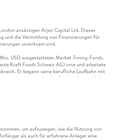
London ansässigen Arjan Capital Ltd. Dieses
g und die Vermittlung von Finanzierungen für
zierungen unwirksam sind.
 Mio. USD ausgestatteten Market-Timing-Fonds.
eute Kraft Foods Schweiz AG) inne und arbeitete
nkreich. Er begann seine berufliche Laufbahn mit
eiz und in London bei der Bank A. Sarasin & Cie,
essenats für Wirtschaft und Technologie, WBA,
rsten globalen M& A-Boutiquen nach Zentralasien.
t, eine von der Finanzmarktaufsicht Lichtenstein
vestmentgesellschaft für
enommen, um aufzuzeigen, wie die Nutzung von
zu 120 Tagen. Er berät mittelständische und
Anfänger als auch für erfahrene Anleger eine