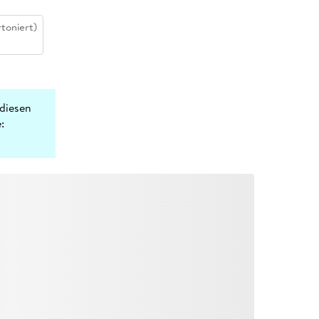
toniert)
diesen
: