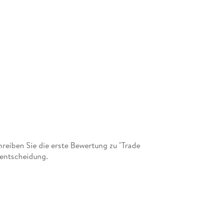
egie und -ausführung mit Grenz- und
eiben Sie die erste Bewertung zu "Trade
fentscheidung.