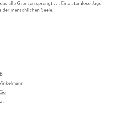
das alle Grenzen sprengt . . . Eine atemlose Jagd
 der menschlichen Seele.
MB
Winkelmann
-Go
at