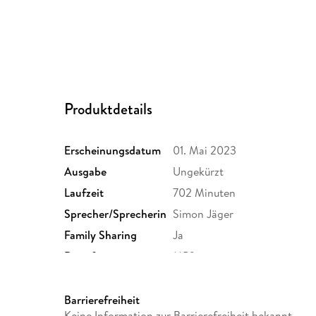
Produktdetails
Erscheinungsdatum
01. Mai 2023
Ausgabe
Ungekürzt
Laufzeit
702 Minuten
Sprecher/Sprecherin
Simon Jäger
Family Sharing
Ja
Dateiformat
MP3
GTIN
9783965195394
Barrierefreiheit
Keine Information zur Barrierefreiheit bekannt