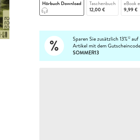
Fremdsprachige Bücher
Hörbuch Download
Taschenbuch
eBook 
n Lernhilfen
 Jugendbücher
eiber
Hörbuch Downloads im Bundle
cher
 Vergleich
 Puzzlezubehör
Lernen
New Adult
STABILO
12,00 €
9,99 €
Taschenbücher
hilfen
hriller
 Backen
er
lender
Ratgeber
op
hriller
Romance
Sachbücher
Sparen Sie zusätzlich 13%
auf 
12
precher:innen
Artikel mit dem Gutscheincode
Science Fiction
SOMMER13
Fremdsprachige Bücher