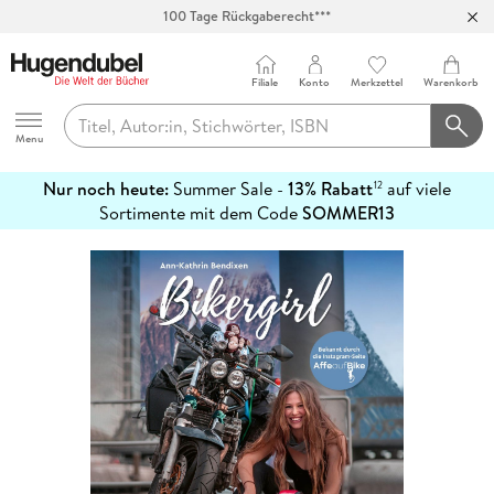
Abholung in über 100 Filialen
Filiale
Konto
Merkzettel
Warenkorb
Hugendubel
Menu
Nur noch heute:
Summer Sale -
13% Rabatt
auf viele
12
mehr
Sortimente mit dem Code
SOMMER13
erfahren