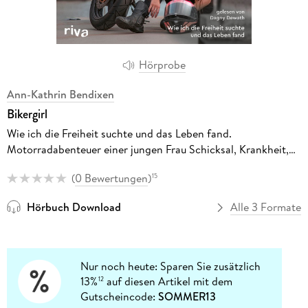
Hörprobe
Ann-Kathrin Bendixen
Bikergirl
Wie ich die Freiheit suchte und das Leben fand.
Motorradabenteuer einer jungen Frau Schicksal, Krankheit,
Selbstfindung. Bekannt durch den Instagram-Account »Affe
(
0 Bewertungen
)
15
auf Bike«
Hörbuch Download
Alle 3 Formate
Nur noch heute: Sparen Sie zusätzlich
13%
auf diesen Artikel mit dem
12
Gutscheincode:
SOMMER13