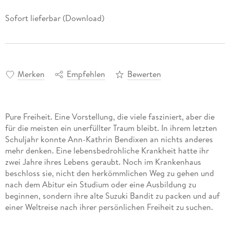
Sofort lieferbar (Download)
Merken
Empfehlen
Bewerten
Pure Freiheit. Eine Vorstellung, die viele fasziniert, aber die
für die meisten ein unerfüllter Traum bleibt. In ihrem letzten
Schuljahr konnte Ann-Kathrin Bendixen an nichts anderes
mehr denken. Eine lebensbedrohliche Krankheit hatte ihr
zwei Jahre ihres Lebens geraubt. Noch im Krankenhaus
beschloss sie, nicht den herkömmlichen Weg zu gehen und
nach dem Abitur ein Studium oder eine Ausbildung zu
beginnen, sondern ihre alte Suzuki Bandit zu packen und auf
einer Weltreise nach ihrer persönlichen Freiheit zu suchen.
Bikergirl erzählt die abenteuerliche Reise einer 19-Jährigen,
die allein und ohne Geld mit ihrem Motorrad quer durch