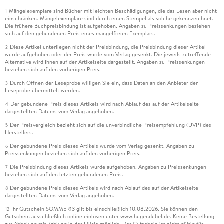
Mängelexemplare sind Bücher mit leichten Beschädigungen, die das Lesen aber nicht
1
einschränken. Mängelexemplare sind durch einen Stempel als solche gekennzeichnet.
Die frühere Buchpreisbindung ist aufgehoben. Angaben zu Preissenkungen beziehen
sich auf den gebundenen Preis eines mangelfreien Exemplars.
Diese Artikel unterliegen nicht der Preisbindung, die Preisbindung dieser Artikel
2
wurde aufgehoben oder der Preis wurde vom Verlag gesenkt. Die jeweils zutreffende
Alternative wird Ihnen auf der Artikelseite dargestellt. Angaben zu Preissenkungen
beziehen sich auf den vorherigen Preis.
Durch Öffnen der Leseprobe willigen Sie ein, dass Daten an den Anbieter der
3
Leseprobe übermittelt werden.
Der gebundene Preis dieses Artikels wird nach Ablauf des auf der Artikelseite
4
dargestellten Datums vom Verlag angehoben.
Der Preisvergleich bezieht sich auf die unverbindliche Preisempfehlung (UVP) des
5
Herstellers.
Der gebundene Preis dieses Artikels wurde vom Verlag gesenkt. Angaben zu
6
Preissenkungen beziehen sich auf den vorherigen Preis.
Die Preisbindung dieses Artikels wurde aufgehoben. Angaben zu Preissenkungen
7
beziehen sich auf den letzten gebundenen Preis.
Der gebundene Preis dieses Artikels wird nach Ablauf des auf der Artikelseite
8
dargestellten Datums vom Verlag angehoben.
Ihr Gutschein SOMMER13 gilt bis einschließlich 10.08.2026. Sie können den
12
Gutschein ausschließlich online einlösen unter www.hugendubel.de. Keine Bestellung
zur Abholung mit Zahlung in der Filiale möglich. Der Gutschein ist nicht gültig für