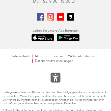
Mo. - Sa. 9.00 - 18.00 Uhr
Laden Sie unsere App herunter.
Datenschutz
AGB
Impressum
Widerrufsbelehrung
Datenschutzeinstellungen
Mängelexemplare sind Bücher mit leichten Beschädigungen, die das Lesen aber nicht
1
einschränken. Mängelexemplare sind durch einen Stempel als solche gekennzeichnet.
Die frühere Buchpreisbindung ist aufgehoben. Angaben zu Preissenkungen beziehen
sich auf den gebundenen Preis eines mangelfreien Exemplars.
Diese Artikel unterliegen nicht der Preisbindung, die Preisbindung dieser Artikel
2