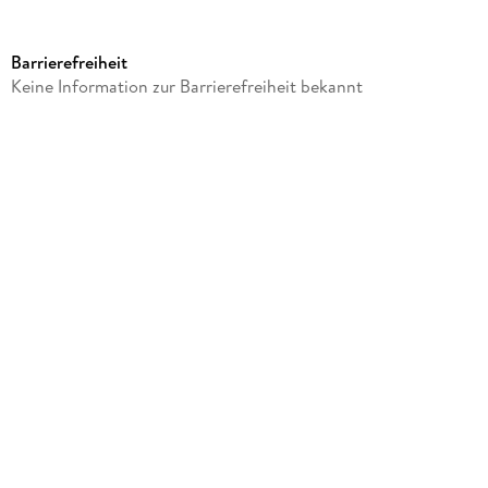
Dateigröße
94,61 MB
Barrierefreiheit
Laufzeit
Keine Information zur Barrierefreiheit bekannt
113 Minuten
Altersempfehlung
von 16 bis 99 Jahren
Reihe
Für Köln! Der Hooligan-Kodex
Autor/Autorin
Biniak
Sprecher/Sprecherin
Roland Geiger
Verlag/Hersteller
Audio Quants
Family Sharing
Ja