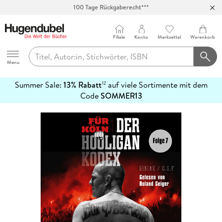
100 Tage Rückgaberecht***
Abholung in über 100 Filialen
Filiale
Konto
Merkzettel
Warenkorb
Hugendubel
Menu
Summer Sale:
13% Rabatt
auf viele Sortimente mit dem
12
mehr
Code
SOMMER13
erfahren