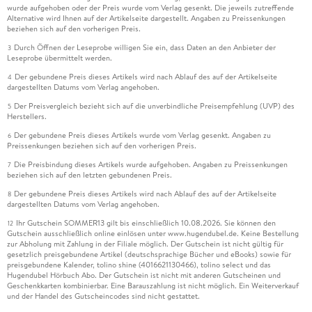
wurde aufgehoben oder der Preis wurde vom Verlag gesenkt. Die jeweils zutreffende
Alternative wird Ihnen auf der Artikelseite dargestellt. Angaben zu Preissenkungen
beziehen sich auf den vorherigen Preis.
Durch Öffnen der Leseprobe willigen Sie ein, dass Daten an den Anbieter der
3
Leseprobe übermittelt werden.
Der gebundene Preis dieses Artikels wird nach Ablauf des auf der Artikelseite
4
dargestellten Datums vom Verlag angehoben.
Der Preisvergleich bezieht sich auf die unverbindliche Preisempfehlung (UVP) des
5
Herstellers.
Der gebundene Preis dieses Artikels wurde vom Verlag gesenkt. Angaben zu
6
Preissenkungen beziehen sich auf den vorherigen Preis.
Die Preisbindung dieses Artikels wurde aufgehoben. Angaben zu Preissenkungen
7
beziehen sich auf den letzten gebundenen Preis.
Der gebundene Preis dieses Artikels wird nach Ablauf des auf der Artikelseite
8
dargestellten Datums vom Verlag angehoben.
Ihr Gutschein SOMMER13 gilt bis einschließlich 10.08.2026. Sie können den
12
Gutschein ausschließlich online einlösen unter www.hugendubel.de. Keine Bestellung
zur Abholung mit Zahlung in der Filiale möglich. Der Gutschein ist nicht gültig für
gesetzlich preisgebundene Artikel (deutschsprachige Bücher und eBooks) sowie für
preisgebundene Kalender, tolino shine (4016621130466), tolino select und das
Hugendubel Hörbuch Abo. Der Gutschein ist nicht mit anderen Gutscheinen und
Geschenkkarten kombinierbar. Eine Barauszahlung ist nicht möglich. Ein Weiterverkauf
und der Handel des Gutscheincodes sind nicht gestattet.