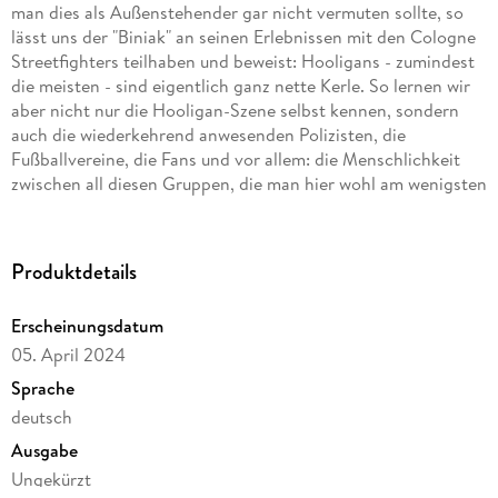
man dies als Außenstehender gar nicht vermuten sollte, so
lässt uns der "Biniak" an seinen Erlebnissen mit den Cologne
Streetfighters teilhaben und beweist: Hooligans - zumindest
die meisten - sind eigentlich ganz nette Kerle. So lernen wir
aber nicht nur die Hooligan-Szene selbst kennen, sondern
auch die wiederkehrend anwesenden Polizisten, die
Fußballvereine, die Fans und vor allem: die Menschlichkeit
zwischen all diesen Gruppen, die man hier wohl am wenigsten
erwartet hätte. In der letzten Folge wirds persönlich: Biniak
teilt seine Gedanken, Gefühle, seinen Werdegang, seine
Familiengeschichte. Ganz anders als man von einem "Hool"
Produktdetails
erwarten würde . . .
Erscheinungsdatum
05. April 2024
Sprache
deutsch
Ausgabe
Ungekürzt