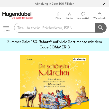
Abholung in über 100 Filialen
Filiale
Konto
Merkzettel
Warenkorb
Hugendubel
Menu
Summer Sale:
13% Rabatt
auf viele Sortimente mit dem
12
mehr
Code
SOMMER13
erfahren