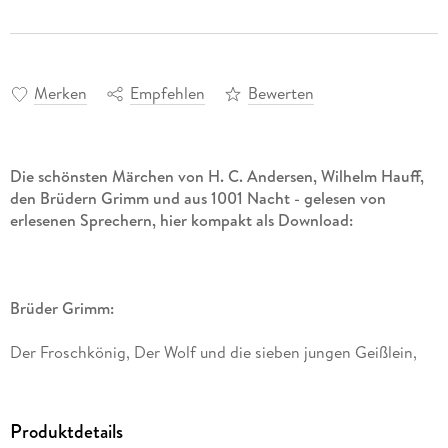
Merken
Empfehlen
Bewerten
Die schönsten Märchen von H. C. Andersen, Wilhelm Hauff,
den Brüdern Grimm und aus 1001 Nacht - gelesen von
erlesenen Sprechern, hier kompakt als Download:
Brüder Grimm:
Der Froschkönig, Der Wolf und die sieben jungen Geißlein,
Brüderchen und Schwesterchen, Das tapfere Schneiderlein,
Rapunzel, Die weiße Schlange, Die sieben Raben, Der Teufel
mit den drei goldenen Haaren, Aschenputtel, Rotkäppchen,
Produktdetails
Die Bremer Stadtmusikanten, Frau Holle, Tischchen deck