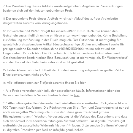
Die Preisbindung dieses Artikels wurde aufgehoben. Angaben zu Preissenkungen
7
beziehen sich auf den letzten gebundenen Preis.
Der gebundene Preis dieses Artikels wird nach Ablauf des auf der Artikelseite
8
dargestellten Datums vom Verlag angehoben.
Ihr Gutschein SOMMER13 gilt bis einschließlich 10.08.2026. Sie können den
12
Gutschein ausschließlich online einlösen unter www.hugendubel.de. Keine Bestellung
zur Abholung mit Zahlung in der Filiale möglich. Der Gutschein ist nicht gültig für
gesetzlich preisgebundene Artikel (deutschsprachige Bücher und eBooks) sowie für
preisgebundene Kalender, tolino shine (4016621130466), tolino select und das
Hugendubel Hörbuch Abo. Der Gutschein ist nicht mit anderen Gutscheinen und
Geschenkkarten kombinierbar. Eine Barauszahlung ist nicht möglich. Ein Weiterverkauf
und der Handel des Gutscheincodes sind nicht gestattet.
Leider können wir die Echtheit der Kundenbewertung aufgrund der großen Zahl an
15
Einzelbewertungen nicht prüfen.
Alle Informationen zur Tiefpreisgarantie finden Sie
hier
16
Alle Preise verstehen sich inkl. der gesetzlichen MwSt. Informationen über den
*
Versand und anfallende Versandkosten finden Sie
hier
Alle online gekauften Versandartikel beinhalten ein erweitertes Rückgaberecht von
***
100 Tagen nach Kaufdatum. Die Rücknahme von Bild-, Ton- und Datenträgern ist nur bei
noch versiegelter Ware möglich. Für in der Filiale gekaufte Artikel gilt ein
Rückgaberecht von 4 Wochen. Voraussetzung ist die Vorlage des Kassenbons und dass
sich der Artikel in wiederverkaufsfähigem Zustand befindet. Für digitale Produkte gilt
weiterhin die gesetzliche Widerrufsfrist von 14 Tagen. Bitte senden Sie Ihren Widerruf
zu digitalen Produkten per Mail an info@hugendubel.de.