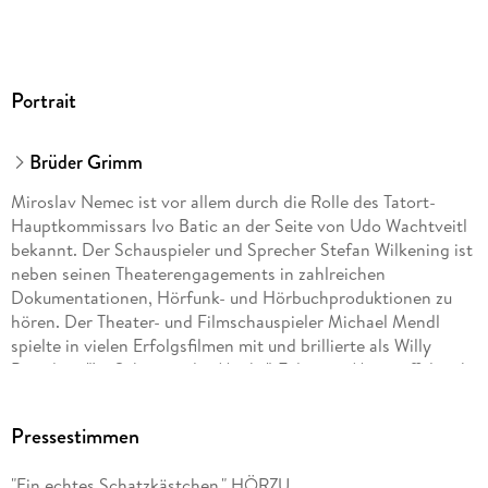
Portrait
Brüder Grimm
Miroslav Nemec ist vor allem durch die Rolle des Tatort-
Hauptkommissars Ivo Batic an der Seite von Udo Wachtveitl
bekannt. Der Schauspieler und Sprecher Stefan Wilkening ist
neben seinen Theaterengagements in zahlreichen
Dokumentationen, Hörfunk- und Hörbuchproduktionen zu
hören. Der Theater- und Filmschauspieler Michael Mendl
spielte in vielen Erfolgsfilmen mit und brillierte als Willy
Brandt in "Im Schatten der Macht". Felix von Manteuffel steht
seit über 30 Jahren auf den großen Bühnen. Daneben ist er
regelmäßig im Fernsehen zu sehen. Seine markante
Pressestimmen
Charakterstimme ist aus zahlreichen Hörbüchern bekannt.
Jule Ronstedt wurde durch "Wer früher stirbt ist länger tot"
"Ein echtes Schatzkästchen." HÖRZU