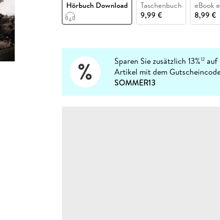
Fremdsprachige Bücher
Hörbuch Download
Taschenbuch
eBook 
n Lernhilfen
 Jugendbücher
eiber
Hörbuch Downloads im Bundle
cher
 Vergleich
 Puzzlezubehör
Lernen
New Adult
STABILO
9,99 €
8,99 €
Taschenbücher
hilfen
hriller
 Backen
er
lender
Ratgeber
op
hriller
Romance
Sachbücher
Sparen Sie zusätzlich 13%
auf 
12
precher:innen
Artikel mit dem Gutscheincode
Science Fiction
SOMMER13
Fremdsprachige Bücher