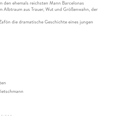
um den ehemals reichsten Mann Barcelonas
nem Albtraum aus Trauer, Wut und Größenwahn, der
 Zafón die dramatische Geschichte eines jungen
 vor seine Welterfolg "Der Schatten des Windes"
ancholisch, anrührend und knisternd vor Spannung.
ten
Pietschmann
91322