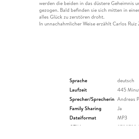
werden die beiden in das düstere Geheimnis 
gezogen. Bald befinden sie sich mitten in ei
alles Glück zu zerstören droht.
In unnachahmlicher Weise erzählt Carlos Ruiz
Mannes und einer jungen Liebe. Nur kurze Zeit
schuf er so ein fulminantes Meisterwerk, mel
Sprache
deutsch
Laufzeit
445 Minu
Sprecher/Sprecherin
Andreas 
Family Sharing
Ja
Dateiformat
MP3
GTIN
97837324