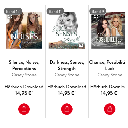
Liaison fördert verborgene Geheimnisse zu Tage, die auch
Siennas Leben auf den Kopf stellen. Nur gemeinsam können
Band 12
Band 11
Band 9
sie sich den neuen Herausforderungen und unerwarteten
Hürden stellen, um ihre Welt wieder ins Gleichgewicht zu
bringen.
Silence, Noises,
Darkness, Senses,
Chance, Possibilitie
Perceptions
Strength
Luck
Casey Stone
Casey Stone
Casey Stone
Hörbuch Download
Hörbuch Download
Hörbuch Downloa
14,95 €
14,95 €
14,95 €
*
*
*