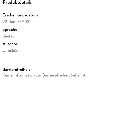
Produktdetails
Erscheinungsdatum
22. Januar 2025
Sprache
deutsch
Ausgabe
Ungekürzt
Dateigröße
281,64 MB
Barrierefreiheit
Laufzeit
Keine Information zur Barrierefreiheit bekannt
418 Minuten
Reihe
Female Lovestories by Casey Stone, 10
Autor/Autorin
Casey Stone