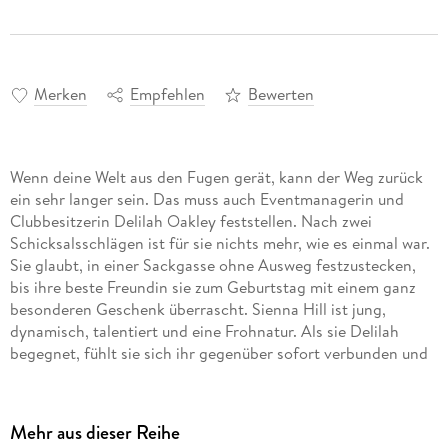
Merken
Empfehlen
Bewerten
Wenn deine Welt aus den Fugen gerät, kann der Weg zurück
ein sehr langer sein. Das muss auch Eventmanagerin und
Clubbesitzerin Delilah Oakley feststellen. Nach zwei
Schicksalsschlägen ist für sie nichts mehr, wie es einmal war.
Sie glaubt, in einer Sackgasse ohne Ausweg festzustecken,
bis ihre beste Freundin sie zum Geburtstag mit einem ganz
besonderen Geschenk überrascht. Sienna Hill ist jung,
dynamisch, talentiert und eine Frohnatur. Als sie Delilah
begegnet, fühlt sie sich ihr gegenüber sofort verbunden und
versucht, der attraktiven Kundin neuen Lebensmut zu
schenken. Obwohl sie Mutter und Tochter sein könnten, ist
der Altersunterschied nebensächlich und zwischen den
Mehr aus dieser Reihe
beiden knistert es gewaltig. Doch die sich anbahnende