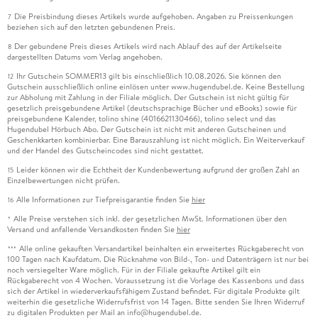
Die Preisbindung dieses Artikels wurde aufgehoben. Angaben zu Preissenkungen
7
beziehen sich auf den letzten gebundenen Preis.
Der gebundene Preis dieses Artikels wird nach Ablauf des auf der Artikelseite
8
dargestellten Datums vom Verlag angehoben.
Ihr Gutschein SOMMER13 gilt bis einschließlich 10.08.2026. Sie können den
12
Gutschein ausschließlich online einlösen unter www.hugendubel.de. Keine Bestellung
zur Abholung mit Zahlung in der Filiale möglich. Der Gutschein ist nicht gültig für
gesetzlich preisgebundene Artikel (deutschsprachige Bücher und eBooks) sowie für
preisgebundene Kalender, tolino shine (4016621130466), tolino select und das
Hugendubel Hörbuch Abo. Der Gutschein ist nicht mit anderen Gutscheinen und
Geschenkkarten kombinierbar. Eine Barauszahlung ist nicht möglich. Ein Weiterverkauf
und der Handel des Gutscheincodes sind nicht gestattet.
Leider können wir die Echtheit der Kundenbewertung aufgrund der großen Zahl an
15
Einzelbewertungen nicht prüfen.
Alle Informationen zur Tiefpreisgarantie finden Sie
hier
16
Alle Preise verstehen sich inkl. der gesetzlichen MwSt. Informationen über den
*
Versand und anfallende Versandkosten finden Sie
hier
Alle online gekauften Versandartikel beinhalten ein erweitertes Rückgaberecht von
***
100 Tagen nach Kaufdatum. Die Rücknahme von Bild-, Ton- und Datenträgern ist nur bei
noch versiegelter Ware möglich. Für in der Filiale gekaufte Artikel gilt ein
Rückgaberecht von 4 Wochen. Voraussetzung ist die Vorlage des Kassenbons und dass
sich der Artikel in wiederverkaufsfähigem Zustand befindet. Für digitale Produkte gilt
weiterhin die gesetzliche Widerrufsfrist von 14 Tagen. Bitte senden Sie Ihren Widerruf
zu digitalen Produkten per Mail an info@hugendubel.de.