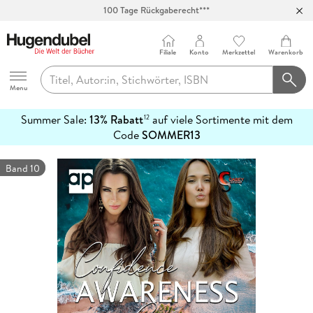
Abholung in über 100 Filialen
Filiale
Konto
Merkzettel
Warenkorb
Hugendubel
Menu
Summer Sale:
13% Rabatt
auf viele Sortimente mit dem
12
mehr
Code
SOMMER13
erfahren
Band 10