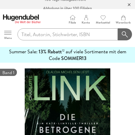
Abholung in über 100 Filialen
Filiale
Konto
Merkzettel
Warenkorb
Hugendubel
Menu
Summer Sale:
13% Rabatt
auf viele Sortimente mit dem
12
mehr
Code
SOMMER13
erfahren
Band 1