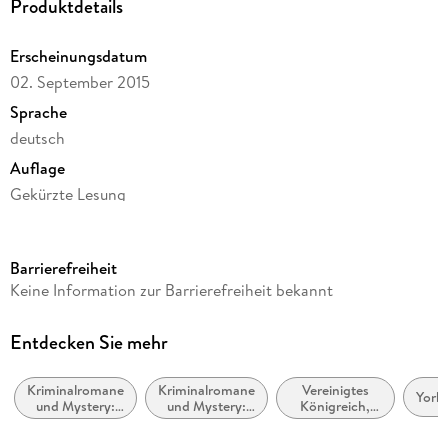
Produktdetails
Erscheinungsdatum
02. September 2015
Sprache
deutsch
Auflage
Gekürzte Lesung
Ausgabe
Gekürzt
Barrierefreiheit
Dateigröße
Keine Information zur Barrierefreiheit bekannt
432,92 MB
Laufzeit
Entdecken Sie mehr
716 Minuten
Kriminalromane
Kriminalromane
Vereinigtes
Reihe
Yorks
und Mystery:
und Mystery:
Königreich,
Kate Linville, 1
weibliche
Polizeiarbeit &
Großbritannien
Ermittler
Forensik
Autor/Autorin