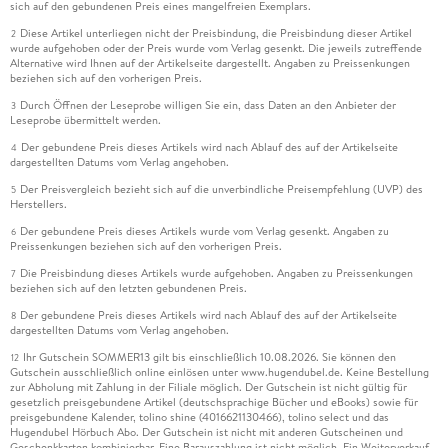
sich auf den gebundenen Preis eines mangelfreien Exemplars.
Diese Artikel unterliegen nicht der Preisbindung, die Preisbindung dieser Artikel
2
wurde aufgehoben oder der Preis wurde vom Verlag gesenkt. Die jeweils zutreffende
Alternative wird Ihnen auf der Artikelseite dargestellt. Angaben zu Preissenkungen
beziehen sich auf den vorherigen Preis.
Durch Öffnen der Leseprobe willigen Sie ein, dass Daten an den Anbieter der
3
Leseprobe übermittelt werden.
Der gebundene Preis dieses Artikels wird nach Ablauf des auf der Artikelseite
4
dargestellten Datums vom Verlag angehoben.
Der Preisvergleich bezieht sich auf die unverbindliche Preisempfehlung (UVP) des
5
Herstellers.
Der gebundene Preis dieses Artikels wurde vom Verlag gesenkt. Angaben zu
6
Preissenkungen beziehen sich auf den vorherigen Preis.
Die Preisbindung dieses Artikels wurde aufgehoben. Angaben zu Preissenkungen
7
beziehen sich auf den letzten gebundenen Preis.
Der gebundene Preis dieses Artikels wird nach Ablauf des auf der Artikelseite
8
dargestellten Datums vom Verlag angehoben.
Ihr Gutschein SOMMER13 gilt bis einschließlich 10.08.2026. Sie können den
12
Gutschein ausschließlich online einlösen unter www.hugendubel.de. Keine Bestellung
zur Abholung mit Zahlung in der Filiale möglich. Der Gutschein ist nicht gültig für
gesetzlich preisgebundene Artikel (deutschsprachige Bücher und eBooks) sowie für
preisgebundene Kalender, tolino shine (4016621130466), tolino select und das
Hugendubel Hörbuch Abo. Der Gutschein ist nicht mit anderen Gutscheinen und
Geschenkkarten kombinierbar. Eine Barauszahlung ist nicht möglich. Ein Weiterverkauf