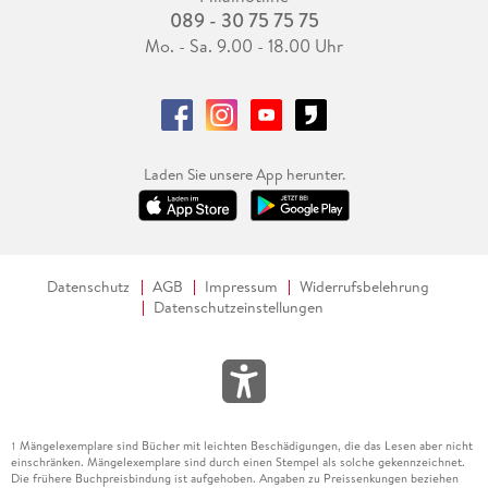
089 - 30 75 75 75
Mo. - Sa. 9.00 - 18.00 Uhr
Laden Sie unsere App herunter.
Datenschutz
AGB
Impressum
Widerrufsbelehrung
Datenschutzeinstellungen
Mängelexemplare sind Bücher mit leichten Beschädigungen, die das Lesen aber nicht
1
einschränken. Mängelexemplare sind durch einen Stempel als solche gekennzeichnet.
Die frühere Buchpreisbindung ist aufgehoben. Angaben zu Preissenkungen beziehen