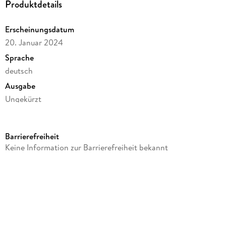
Produktdetails
Erscheinungsdatum
20. Januar 2024
Sprache
deutsch
Ausgabe
Ungekürzt
Dateigröße
492,68 MB
Barrierefreiheit
Laufzeit
Keine Information zur Barrierefreiheit bekannt
665 Minuten
Reihe
Insel der Wale, 2
Autor/Autorin
Charlotte Taylor, Charlotte McGregor