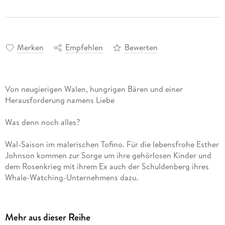
Merken
Empfehlen
Bewerten
Von neugierigen Walen, hungrigen Bären und einer
Herausforderung namens Liebe
Was denn noch alles?
Wal-Saison im malerischen Tofino. Für die lebensfrohe Esther
Johnson kommen zur Sorge um ihre gehörlosen Kinder und
dem Rosenkrieg mit ihrem Ex auch der Schuldenberg ihres
Whale-Watching-Unternehmens dazu.
Sie trifft Dominic Gordon, der augenscheinlich nicht zur
Erholung hierhergekommen ist. Gleichermaßen fasziniert und
Mehr aus dieser Reihe
irritiert, ahnt sie nichts von den Herausforderungen, die der