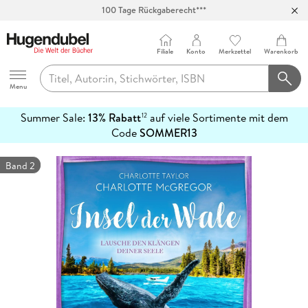
100 Tage Rückgaberecht***
Abholung in über 100 Filialen
Filiale
Konto
Merkzettel
Warenkorb
Hugendubel
Menu
Summer Sale:
13% Rabatt
auf viele Sortimente mit dem
12
mehr
Code
SOMMER13
erfahren
Band 2