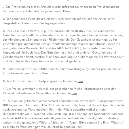
Die Preisbindung dieses Artikels wurde aufgehoben. Angaben zu Preissenkungen
7
beziehen sich auf den letzten gebundenen Preis.
Der gebundene Preis dieses Artikels wird nach Ablauf des auf der Artikelseite
8
dargestellten Datums vom Verlag angehoben.
Ihr Gutschein SOMMER13 gilt bis einschließlich 10.08.2026. Sie können den
12
Gutschein ausschließlich online einlösen unter www.hugendubel.de. Keine Bestellung
zur Abholung mit Zahlung in der Filiale möglich. Der Gutschein ist nicht gültig für
gesetzlich preisgebundene Artikel (deutschsprachige Bücher und eBooks) sowie für
preisgebundene Kalender, tolino shine (4016621130466), tolino select und das
Hugendubel Hörbuch Abo. Der Gutschein ist nicht mit anderen Gutscheinen und
Geschenkkarten kombinierbar. Eine Barauszahlung ist nicht möglich. Ein Weiterverkauf
und der Handel des Gutscheincodes sind nicht gestattet.
Leider können wir die Echtheit der Kundenbewertung aufgrund der großen Zahl an
15
Einzelbewertungen nicht prüfen.
Alle Informationen zur Tiefpreisgarantie finden Sie
hier
16
Alle Preise verstehen sich inkl. der gesetzlichen MwSt. Informationen über den
*
Versand und anfallende Versandkosten finden Sie
hier
Alle online gekauften Versandartikel beinhalten ein erweitertes Rückgaberecht von
***
100 Tagen nach Kaufdatum. Die Rücknahme von Bild-, Ton- und Datenträgern ist nur bei
noch versiegelter Ware möglich. Für in der Filiale gekaufte Artikel gilt ein
Rückgaberecht von 4 Wochen. Voraussetzung ist die Vorlage des Kassenbons und dass
sich der Artikel in wiederverkaufsfähigem Zustand befindet. Für digitale Produkte gilt
weiterhin die gesetzliche Widerrufsfrist von 14 Tagen. Bitte senden Sie Ihren Widerruf
zu digitalen Produkten per Mail an info@hugendubel.de.