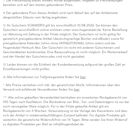
Die Preisbindung dieses Artikels wurde aufgehoben. Angaben zu Preissenkungen
7
beziehen sich auf den letzten gebundenen Preis.
Der gebundene Preis dieses Artikels wird nach Ablauf des auf der Artikelseite
8
dargestellten Datums vom Verlag angehoben.
Ihr Gutschein SOMMER13 gilt bis einschließlich 10.08.2026. Sie können den
12
Gutschein ausschließlich online einlösen unter www.hugendubel.de. Keine Bestellung
zur Abholung mit Zahlung in der Filiale möglich. Der Gutschein ist nicht gültig für
gesetzlich preisgebundene Artikel (deutschsprachige Bücher und eBooks) sowie für
preisgebundene Kalender, tolino shine (4016621130466), tolino select und das
Hugendubel Hörbuch Abo. Der Gutschein ist nicht mit anderen Gutscheinen und
Geschenkkarten kombinierbar. Eine Barauszahlung ist nicht möglich. Ein Weiterverkauf
und der Handel des Gutscheincodes sind nicht gestattet.
Leider können wir die Echtheit der Kundenbewertung aufgrund der großen Zahl an
15
Einzelbewertungen nicht prüfen.
Alle Informationen zur Tiefpreisgarantie finden Sie
hier
16
Alle Preise verstehen sich inkl. der gesetzlichen MwSt. Informationen über den
*
Versand und anfallende Versandkosten finden Sie
hier
Alle online gekauften Versandartikel beinhalten ein erweitertes Rückgaberecht von
***
100 Tagen nach Kaufdatum. Die Rücknahme von Bild-, Ton- und Datenträgern ist nur bei
noch versiegelter Ware möglich. Für in der Filiale gekaufte Artikel gilt ein
Rückgaberecht von 4 Wochen. Voraussetzung ist die Vorlage des Kassenbons und dass
sich der Artikel in wiederverkaufsfähigem Zustand befindet. Für digitale Produkte gilt
weiterhin die gesetzliche Widerrufsfrist von 14 Tagen. Bitte senden Sie Ihren Widerruf
zu digitalen Produkten per Mail an info@hugendubel.de.