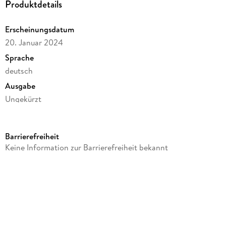
Produktdetails
Erscheinungsdatum
20. Januar 2024
Sprache
deutsch
Ausgabe
Ungekürzt
Dateigröße
451,91 MB
Barrierefreiheit
Laufzeit
Keine Information zur Barrierefreiheit bekannt
610 Minuten
Reihe
Insel der Wale, 1
Autor/Autorin
Charlotte Taylor, Charlotte McGregor