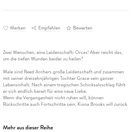
Merken
Empfehlen
Bewerten
Zwei Menschen, eine Leidenschaft: Orcas! Aber reicht das,
um die tiefen Wunden beider zu heilen?
Wale sind Reed Archers große Leidenschaft und zusammen
mit seiner dreizehnjährigen Tochter Grace sein ganzer
Lebensinhalt. Nach einem tragischen Schicksalsschlag fühlt
er sich endlich bereit für eine neue Liebe.
Wenn die Vergangenheit nicht ruhen will, können
Rückschritte auch Fortschritte sein. Kiona Brooks will zurück
in ihrer Heimat endlich alte Wunden heilen und herausfinden,
was genau die Orcas ihr zu sagen haben.
Eine abenteuerliche Kajak-Tour zu den Walen vor der Küste
Mehr aus dieser Reihe
Vancouver Islands schweißt die beiden auf unwiderstehliche