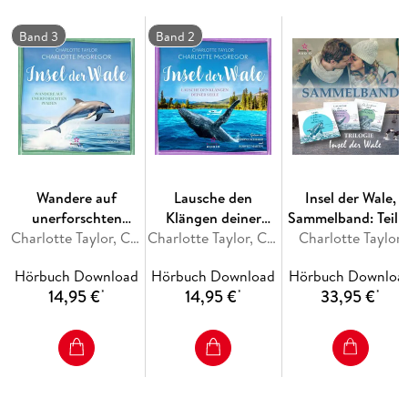
Art zusammen. Doch wollen sie auch dasselbe?
Band 3
Band 2
Ein Liebesroman voller Gefühl und mit wichtigen Themen -
fesselnd, bewegend und fürs Herz.
Bei diesem Hörbuch handelt es sich um eine Neuaflage.
Wandere auf
Lausche den
Insel der Wale,
unerforschten
Klängen deiner
Sammelband: Teil 1
Pfaden
Charlotte Taylor, Charlotte McGregor
Seele
Charlotte Taylor, Charlotte McGregor
Charlotte Taylor
3
Hörbuch Download
Hörbuch Download
Hörbuch Downloa
14,95 €
14,95 €
33,95 €
*
*
*