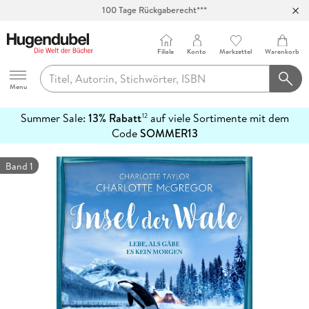
100 Tage Rückgaberecht***
Abholung in über 100 Filialen
Filiale
Konto
Merkzettel
Warenkorb
Hugendubel
Menu
Summer Sale:
13% Rabatt
auf viele Sortimente mit dem
12
mehr
Code
SOMMER13
erfahren
Band 1