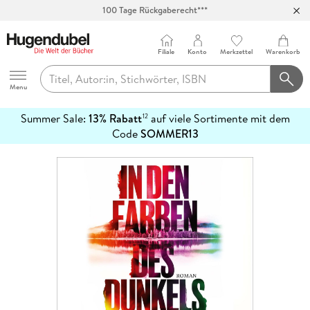
100 Tage Rückgaberecht***
Abholung in über 100 Filialen
Filiale
Konto
Merkzettel
Warenkorb
Hugendubel
Menu
Summer Sale:
13% Rabatt
auf viele Sortimente mit dem
12
mehr
Code
SOMMER13
erfahren