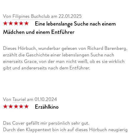
Von
Filipines Buchclub
am
22.01.2025
Eine lebenslange Suche nach einem
Mädchen und einem Entführer
Dieses Hörbuch, wunderbar gelesen von Richard Barenberg,
erzählt die Geschichte einer lebenslangen Suche nach
einerseits Grace, von der man nicht weiß, ob es sie wirklich
gibt und andererseits nach dem Entführer.
Patch wird mit nur einem Auge geboren, seine Mutter gibt
ihm zu verstehen, dass das was ganz besonderes sei, doch in
der Schule ist er ein Außenseiter, dort hat er keine Freunde
Von
Tauriel
am
01.10.2024
bis Saint, die ebenfalls nicht zu den Beliebten gehört, sich
Erzählkino
ihm anschließt. Als er dreizehnjährig entführt wird und fast
ein Jahr festgehalten, sieht es Saint als ihre Aufgabe, ihn zu
finden. Nachdem er endlich freikommt, gibt es für ihn nur
Das Cover gefällt mir persönlich sehr gut.
noch Grace, die er finden und retten muss, von der aber
Durch den Klappentext bin ich auf dieses Hörbuch neugierig
niemand weiß, ob es sie wirklich gibt.