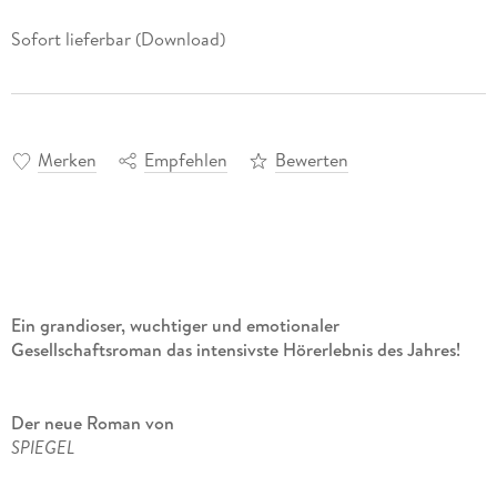
Sofort lieferbar (Download)
Merken
Empfehlen
Bewerten
Ein grandioser, wuchtiger und emotionaler
Gesellschaftsroman das intensivste Hörerlebnis des Jahres!
Der neue Roman von
SPIEGEL
-Bestseller-Autor Chris Whitaker ist ein Meisterwerk: zugleich
aufwühlender Kriminalfall und dramatische Liebesgeschichte.