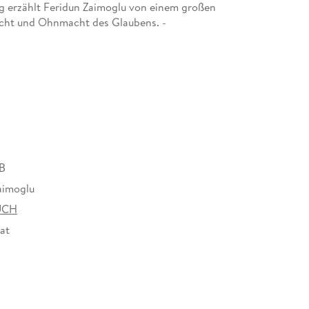
g erzählt Feridun Zaimoglu von einem großen
acht und Ohnmacht des Glaubens. -
B
aimoglu
UCH
at