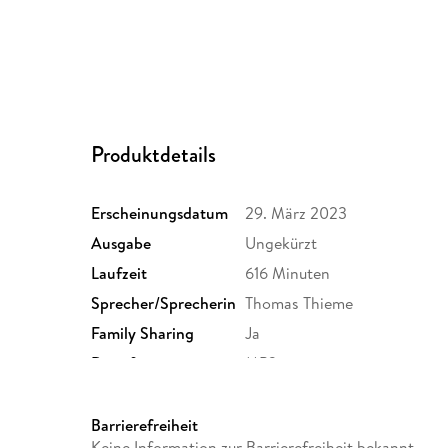
Produktdetails
Erscheinungsdatum
29. März 2023
Ausgabe
Ungekürzt
Laufzeit
616 Minuten
Sprecher/Sprecherin
Thomas Thieme
Family Sharing
Ja
Dateiformat
MP3
GTIN
4066339975576
Barrierefreiheit
Keine Information zur Barrierefreiheit bekannt