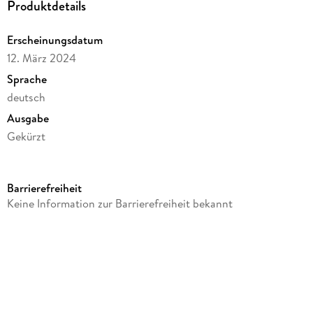
Produktdetails
Erscheinungsdatum
12. März 2024
Sprache
deutsch
Ausgabe
Gekürzt
Dateigröße
545,38 MB
Barrierefreiheit
Laufzeit
Keine Information zur Barrierefreiheit bekannt
845 Minuten
Reihe
Abenteuer im Ausland
Autor/Autorin
Helga Zeiner