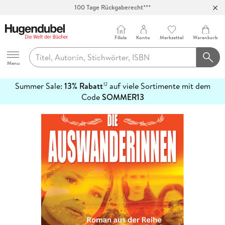
100 Tage Rückgaberecht***
Abholung in über 100 Filialen
Filiale
Konto
Merkzettel
Warenkorb
Hugendubel
Menu
Summer Sale:
13% Rabatt
auf viele Sortimente mit dem
12
mehr
Code
SOMMER13
erfahren