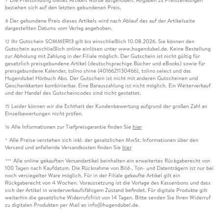
Die Preisbindung dieses Artikels wurde aufgehoben. Angaben zu Preissenkungen
7
beziehen sich auf den letzten gebundenen Preis.
Der gebundene Preis dieses Artikels wird nach Ablauf des auf der Artikelseite
8
dargestellten Datums vom Verlag angehoben.
Ihr Gutschein SOMMER13 gilt bis einschließlich 10.08.2026. Sie können den
12
Gutschein ausschließlich online einlösen unter www.hugendubel.de. Keine Bestellung
zur Abholung mit Zahlung in der Filiale möglich. Der Gutschein ist nicht gültig für
gesetzlich preisgebundene Artikel (deutschsprachige Bücher und eBooks) sowie für
preisgebundene Kalender, tolino shine (4016621130466), tolino select und das
Hugendubel Hörbuch Abo. Der Gutschein ist nicht mit anderen Gutscheinen und
Geschenkkarten kombinierbar. Eine Barauszahlung ist nicht möglich. Ein Weiterverkauf
und der Handel des Gutscheincodes sind nicht gestattet.
Leider können wir die Echtheit der Kundenbewertung aufgrund der großen Zahl an
15
Einzelbewertungen nicht prüfen.
Alle Informationen zur Tiefpreisgarantie finden Sie
hier
16
Alle Preise verstehen sich inkl. der gesetzlichen MwSt. Informationen über den
*
Versand und anfallende Versandkosten finden Sie
hier
Alle online gekauften Versandartikel beinhalten ein erweitertes Rückgaberecht von
***
100 Tagen nach Kaufdatum. Die Rücknahme von Bild-, Ton- und Datenträgern ist nur bei
noch versiegelter Ware möglich. Für in der Filiale gekaufte Artikel gilt ein
Rückgaberecht von 4 Wochen. Voraussetzung ist die Vorlage des Kassenbons und dass
sich der Artikel in wiederverkaufsfähigem Zustand befindet. Für digitale Produkte gilt
weiterhin die gesetzliche Widerrufsfrist von 14 Tagen. Bitte senden Sie Ihren Widerruf
zu digitalen Produkten per Mail an info@hugendubel.de.