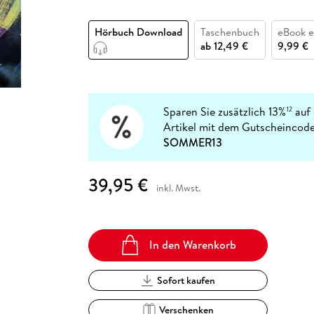
Fremdsprachige Bücher
n Lernhilfen
 Jugendbücher
eiber
Hörbuch Downloads im Bundle
cher
 Vergleich
 Puzzlezubehör
Lernen
New Adult
STABILO
Taschenbücher
Hörbuch Download
Taschenbuch
eBook 
hilfen
hriller
 Backen
er
lender
Ratgeber
ab
12,49 €
9,99 €
op
hriller
Romance
Sachbücher
precher:innen
Science Fiction
Sparen Sie zusätzlich 13%
auf 
12
Artikel mit dem Gutscheincode
Fremdsprachige Bücher
SOMMER13
39,95 €
inkl. Mwst.
In den Warenkorb
Sofort kaufen
Verschenken