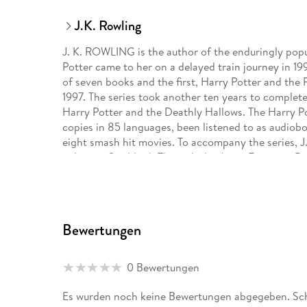
J.K. Rowling
J. K. ROWLING is the author of the enduringly popu
Potter came to her on a delayed train journey in 199
of seven books and the first, Harry Potter and the 
1997. The series took another ten years to complete
Harry Potter and the Deathly Hallows. The Harry P
copies in 85 languages, been listened to as audiob
eight smash hit movies. To accompany the series, 
volumes: Quidditch Through the Ages, Fantastic Be
Beedle the Bard, in aid of her international childr
Find Them went on to inspire a new series of films
story as a grown-up was continued in a stage play, 
Rowling wrote with playwright Jack Thorne and dire
Bewertungen
multiple locations around the world. She is also the
the pen name Robert Galbraith, and two stand-alon
Christmas Pig. J. K. Rowling has received many awa
0 Bewertungen
OBE and Companion of Honour, and a Blue Peter G
humanitarian causes through Volant and is the foun
Es wurden noch keine Bewertungen abgegeben. Schr