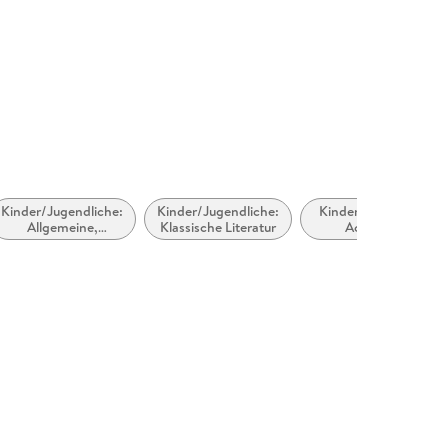
Kinder/Jugendliche:
Kinder/Jugendliche:
Kinder/Jugendliche:
Allgemeine,
Klassische Literatur
Action- und
moderne und
Abenteuergeschichte
zeitgenössische
Belletristik