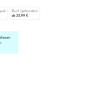
epub
Buch (gebunden)
ab
23,99 €
diesen
: