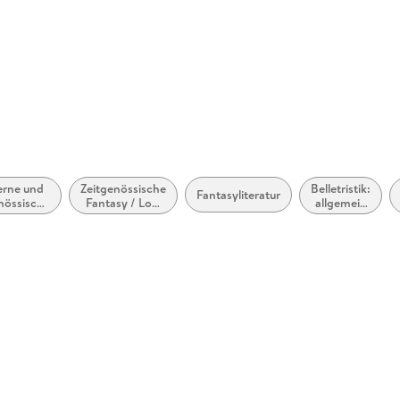
rne und
Zeitgenössische
Belletristik:
Fantasyliteratur
nössische
Fantasy / Low
allgemein
etristik:
Fantasy
und
mein und
literarisch,
erarisch
nicht nach
Genre