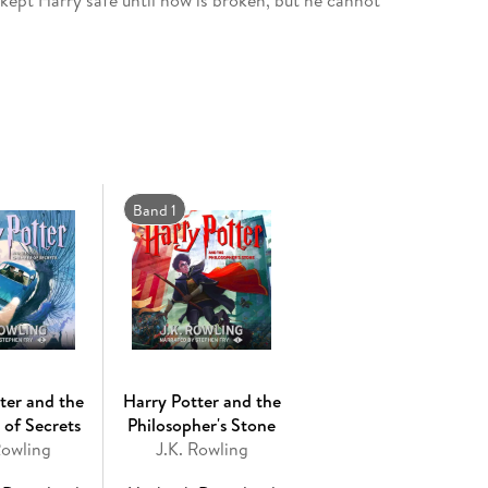
kept Harry safe until now is broken, but he cannot
into everything Harry loves and to stop him Harry
rcruxes. The final battle must begin - Harry must
omposed by James HanniganHaving become classics
l to bring comfort and escapism. With their
power of truth and love, the story of the Boy Who
listeners.
Band 1
ter and the
Harry Potter and the
of Secrets
Philosopher's Stone
Rowling
J.K. Rowling