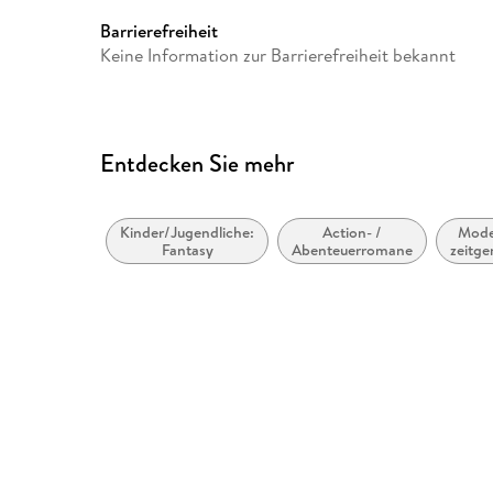
GTIN
9781781102428
Barrierefreiheit
Keine Information zur Barrierefreiheit bekannt
Entdecken Sie mehr
Kinder/Jugendliche:
Action- /
Mode
Fantasy
Abenteuerromane
zeitge
Bell
allge
lit