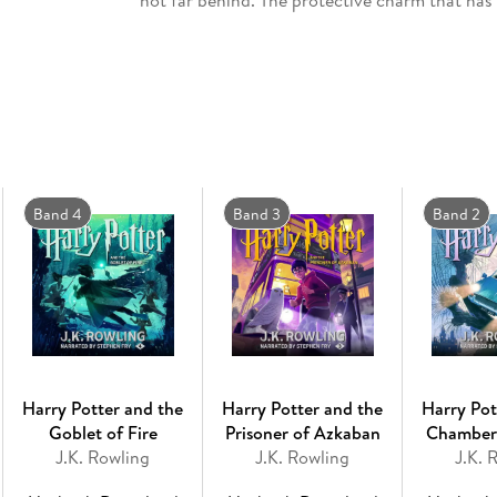
not far behind. The protective charm that has 
keep hiding. The Dark Lord is breathing fear 
will have to find and destroy the remaining Ho
stand and face his enemy. . . Theme music c
of our time, the Harry Potter stories never fai
message of hope, belonging and the enduring 
Lived continues to delight generations of new 
Band 4
Band 3
Band 2
Harry Potter and the
Harry Potter and the
Harry Pot
Goblet of Fire
Prisoner of Azkaban
Chamber 
J.K. Rowling
J.K. Rowling
J.K. 