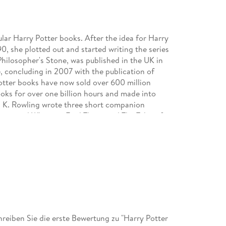
lar Harry Potter books. After the idea for Harry
0, she plotted out and started writing the series
Philosopher's Stone, was published in the UK in
, concluding in 2007 with the publication of
otter books have now sold over 600 million
ooks for over one billion hours and made into
J. K. Rowling wrote three short companion
asts and Where to Find Them, and The Tales of
en's charity Lumos. Fantastic Beasts and Where to
 featuring Magizoologist Newt Scamander. Harry's
Harry Potter and the Cursed Child, which J. K.
ctor John Tiffany, and which is now playing in
 author of a bestselling crime fiction series under
e children's novels, The Ickabog and The
rds and honours for her writing, including the
old Badge. She supports a wide number of
der of the international children's care reform
eiben Sie die erste Bewertung zu "Harry Potter