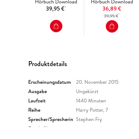
Hörbuch Download
Hörbuch Download
39,95 €
36,89 €
*
*
39,95 €
Produktdetails
Erscheinungsdatum
20. November 2015
Ausgabe
Ungekürzt
Laufzeit
1440 Minuten
Reihe
Harry Potter, 7
Sprecher/Sprecherin
Stephen Fry
Family Sharing
Ja
Dateiformat
MP3