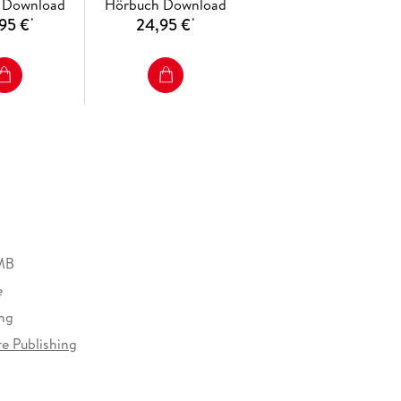
 Download
Hörbuch Download
95 €
24,95 €
*
*
 MB
e
ing
e Publishing
at