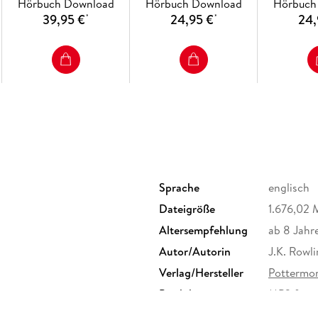
Hörbuch Download
Hörbuch Download
Hörbuch
39,95 €
24,95 €
24,
*
*
Sprache
englisch
Dateigröße
1.676,02
Altersempfehlung
ab 8 Jahr
Autor/Autorin
J.K. Rowl
Verlag/Hersteller
Pottermor
Produktart
MP3 form
Audioinhalt
Hörbuch