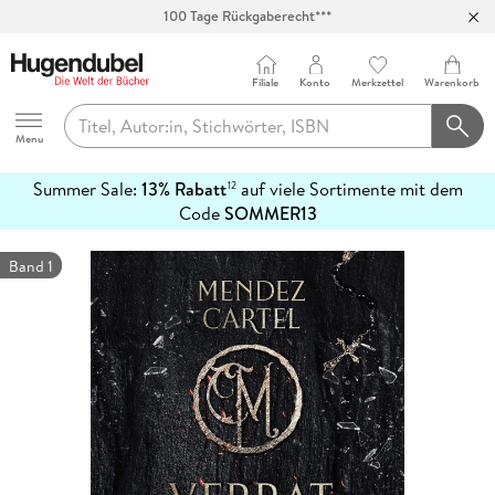
100 Tage Rückgaberecht***
Abholung in über 100 Filialen
Filiale
Konto
Merkzettel
Warenkorb
Hugendubel
Menu
Summer Sale:
13% Rabatt
auf viele Sortimente mit dem
12
mehr
Code
SOMMER13
erfahren
Band 1