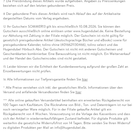
Die Preisbindung dieses Artikels wurde aufgehoben. Angaben zu Preissenkungen
7
beziehen sich auf den letzten gebundenen Preis.
Der gebundene Preis dieses Artikels wird nach Ablauf des auf der Artikelseite
8
dargestellten Datums vom Verlag angehoben.
Ihr Gutschein SOMMER13 gilt bis einschließlich 10.08.2026. Sie können den
12
Gutschein ausschließlich online einlösen unter www.hugendubel.de. Keine Bestellung
zur Abholung mit Zahlung in der Filiale möglich. Der Gutschein ist nicht gültig für
gesetzlich preisgebundene Artikel (deutschsprachige Bücher und eBooks) sowie für
preisgebundene Kalender, tolino shine (4016621130466), tolino select und das
Hugendubel Hörbuch Abo. Der Gutschein ist nicht mit anderen Gutscheinen und
Geschenkkarten kombinierbar. Eine Barauszahlung ist nicht möglich. Ein Weiterverkauf
und der Handel des Gutscheincodes sind nicht gestattet.
Leider können wir die Echtheit der Kundenbewertung aufgrund der großen Zahl an
15
Einzelbewertungen nicht prüfen.
Alle Informationen zur Tiefpreisgarantie finden Sie
hier
16
Alle Preise verstehen sich inkl. der gesetzlichen MwSt. Informationen über den
*
Versand und anfallende Versandkosten finden Sie
hier
Alle online gekauften Versandartikel beinhalten ein erweitertes Rückgaberecht von
***
100 Tagen nach Kaufdatum. Die Rücknahme von Bild-, Ton- und Datenträgern ist nur bei
noch versiegelter Ware möglich. Für in der Filiale gekaufte Artikel gilt ein
Rückgaberecht von 4 Wochen. Voraussetzung ist die Vorlage des Kassenbons und dass
sich der Artikel in wiederverkaufsfähigem Zustand befindet. Für digitale Produkte gilt
weiterhin die gesetzliche Widerrufsfrist von 14 Tagen. Bitte senden Sie Ihren Widerruf
zu digitalen Produkten per Mail an info@hugendubel.de.