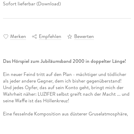
Sofort lieferbar (Download)
Merken
Empfehlen
Bewerten
Das Hörspiel zum Jubiläumsband 2000 in doppelter Länge!
Ein neuer Feind tritt auf den Plan - mächtiger und tödlicher
als jeder andere Gegner, dem ich bisher gegenüberstand!
Und jedes Opfer, das auf sein Konto geht, bringt mich der
Wahrheit näher: LUZIFER selbst greift nach der Macht ... und
seine Waffe ist das Höllenkreuz!
Eine fesselnde Komposition aus düsterer Gruselatmosphäre,
temporeicher Action, einem phänomenalen Soundtrack und
den besten Stimmen Hollywoods.