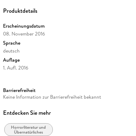
Produktdetails
Erscheinungsdatum
08. November 2016
Sprache
deutsch
Auflage
1. Aufl. 2016
Ausgabe
Ungekürzt
Barrierefreiheit
Laufzeit
Keine Information zur Barrierefreiheit bekannt
116 Minuten
Reihe
Entdecken Sie mehr
John Sinclair, 2000
Horrorliteratur und
Autor/Autorin
Übernatürliches
Jason Dark