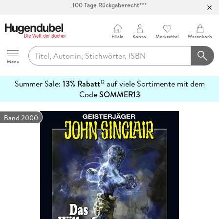
Abholung in über 100 Filialen
Filiale
Konto
Merkzettel
Warenkorb
Hugendubel
Menu
Summer Sale:
13% Rabatt
auf viele Sortimente mit dem
12
mehr
Code
SOMMER13
erfahren
Band 2000