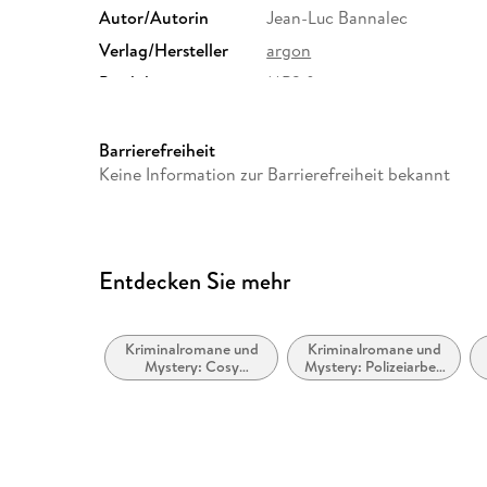
Autor/Autorin
Jean-Luc Bannalec
Verlag/Hersteller
argon
Produktart
MP3 format
Audioinhalt
Hörbuch
Barrierefreiheit
Keine Information zur Barrierefreiheit bekannt
Entdecken Sie mehr
Kriminalromane und
Kriminalromane und
Mystery: Cosy
Mystery: Polizeiarbeit
Mystery
& Forensik