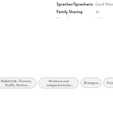
Sprecher/Sprecherin
Gerd Wam
Family Sharing
Ja
Dateiformat
MP3
GTIN
9783732
Belletristik: Themen,
Moderne und
Bretagne
Fini
Stoffe, Motive:
zeitgenössische
Regionalroman
Belletristik: allgemein
und literarisch