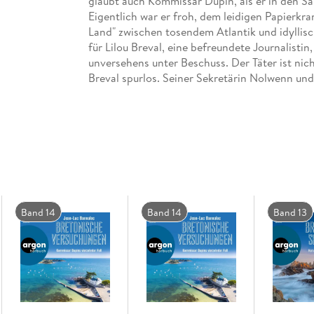
glaubt auch Kommissar Dupin, als er in den Sa
Eigentlich war er froh, dem leidigen Papierk
Land" zwischen tosendem Atlantik und idyllisc
für Lilou Breval, eine befreundete Journalisti
unversehens unter Beschuss. Der Täter ist ni
Breval spurlos. Seiner Sekretärin Nolwenn und
dass Dupin in diesem Fall ermitteln darf.
Aber nicht allein, denn die zuständige Kommi
ihrem Namen alle Ehre . . . Was geht in den S
fieberhaft nach Anhaltspunkten und stoßen z
den atemberaubenden Salinen auf falsche Alib
urbretonische Geschichten.
Band 14
Band 14
Band 13