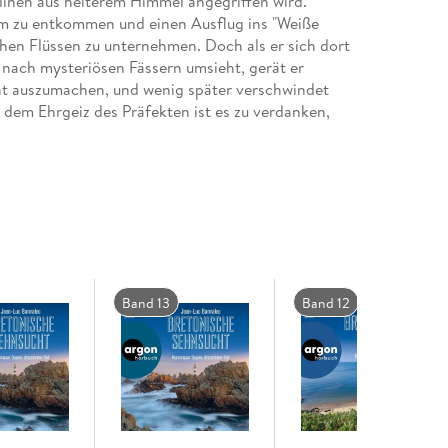
linen aus heiterem Himmel angegriffen wird.
ram zu entkommen und einen Ausflug ins "Weiße
hen Flüssen zu unternehmen. Doch als er sich dort
n, nach mysteriösen Fässern umsieht, gerät er
cht auszumachen, und wenig später verschwindet
 dem Ehrgeiz des Präfekten ist es zu verdanken,
ssarin des Départements heißt Rose - und macht
alzgärten vor sich? Dupin und Rose suchen
wischen dem malerischen Golfe du Morbihan und
is, persönliche Fehden - und immer wieder auf
Band 13
Band 12