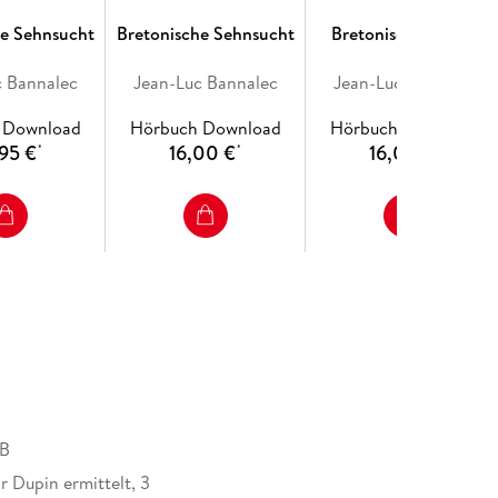
he Sehnsucht
Bretonische Sehnsucht
Bretonischer Ruhm
c Bannalec
Jean-Luc Bannalec
Jean-Luc Bannalec
 Download
Hörbuch Download
Hörbuch Download
95 €
16,00 €
16,00 €
*
*
*
MB
 Dupin ermittelt, 3