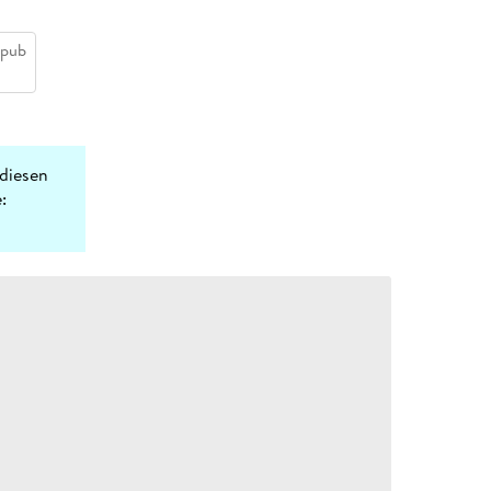
epub
diesen
: