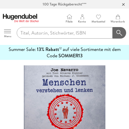
100 Tage Rückgaberecht***
Abholung in über 100 Filialen
Filiale
Konto
Merkzettel
Warenkorb
Hugendubel
Menu
Summer Sale:
13% Rabatt
auf viele Sortimente mit dem
12
mehr
Code
SOMMER13
erfahren