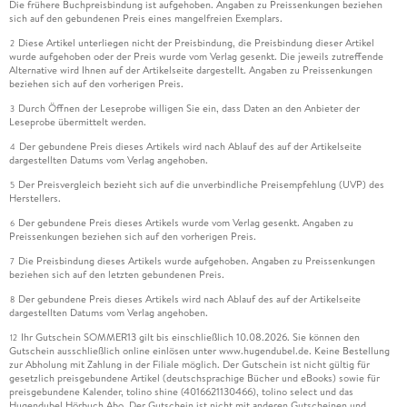
Die frühere Buchpreisbindung ist aufgehoben. Angaben zu Preissenkungen beziehen
sich auf den gebundenen Preis eines mangelfreien Exemplars.
Diese Artikel unterliegen nicht der Preisbindung, die Preisbindung dieser Artikel
2
wurde aufgehoben oder der Preis wurde vom Verlag gesenkt. Die jeweils zutreffende
Alternative wird Ihnen auf der Artikelseite dargestellt. Angaben zu Preissenkungen
beziehen sich auf den vorherigen Preis.
Durch Öffnen der Leseprobe willigen Sie ein, dass Daten an den Anbieter der
3
Leseprobe übermittelt werden.
Der gebundene Preis dieses Artikels wird nach Ablauf des auf der Artikelseite
4
dargestellten Datums vom Verlag angehoben.
Der Preisvergleich bezieht sich auf die unverbindliche Preisempfehlung (UVP) des
5
Herstellers.
Der gebundene Preis dieses Artikels wurde vom Verlag gesenkt. Angaben zu
6
Preissenkungen beziehen sich auf den vorherigen Preis.
Die Preisbindung dieses Artikels wurde aufgehoben. Angaben zu Preissenkungen
7
beziehen sich auf den letzten gebundenen Preis.
Der gebundene Preis dieses Artikels wird nach Ablauf des auf der Artikelseite
8
dargestellten Datums vom Verlag angehoben.
Ihr Gutschein SOMMER13 gilt bis einschließlich 10.08.2026. Sie können den
12
Gutschein ausschließlich online einlösen unter www.hugendubel.de. Keine Bestellung
zur Abholung mit Zahlung in der Filiale möglich. Der Gutschein ist nicht gültig für
gesetzlich preisgebundene Artikel (deutschsprachige Bücher und eBooks) sowie für
preisgebundene Kalender, tolino shine (4016621130466), tolino select und das
Hugendubel Hörbuch Abo. Der Gutschein ist nicht mit anderen Gutscheinen und