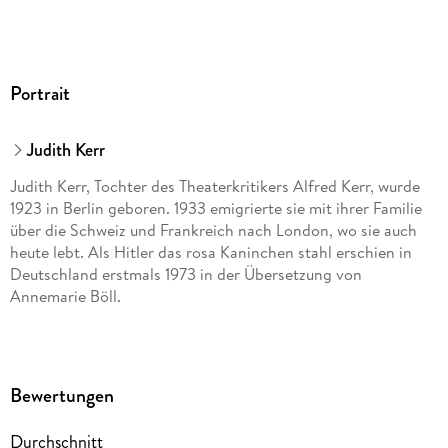
MP3
Audioinhalt
Hörbuch
GTIN
Portrait
9783844901405
Judith Kerr
Judith Kerr, Tochter des Theaterkritikers Alfred Kerr, wurde
1923 in Berlin geboren. 1933 emigrierte sie mit ihrer Familie
über die Schweiz und Frankreich nach London, wo sie auch
heute lebt. Als Hitler das rosa Kaninchen stahl erschien in
Deutschland erstmals 1973 in der Übersetzung von
Annemarie Böll.
Bewertungen
Durchschnitt