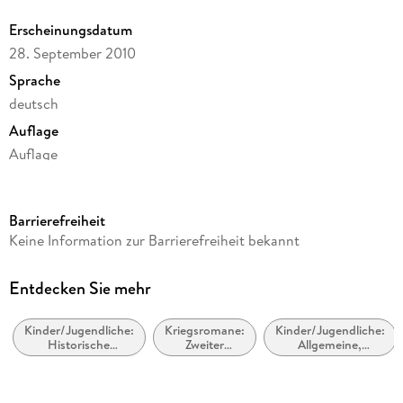
Erscheinungsdatum
28. September 2010
Sprache
deutsch
Auflage
Auflage
Ausgabe
Ungekürzt
Barrierefreiheit
Laufzeit
Keine Information zur Barrierefreiheit bekannt
342 Minuten
Altersempfehlung
Entdecken Sie mehr
ab 12 Jahre
Kinder/Jugendliche:
Kriegsromane:
Kinder/Jugendliche:
Reihe
Historische
Zweiter
Allgemeine,
Kerr-Hitler-Trilogie, 01
Romane
Weltkrieg
moderne und
zeitgenössische
Autor/Autorin
Belletristik