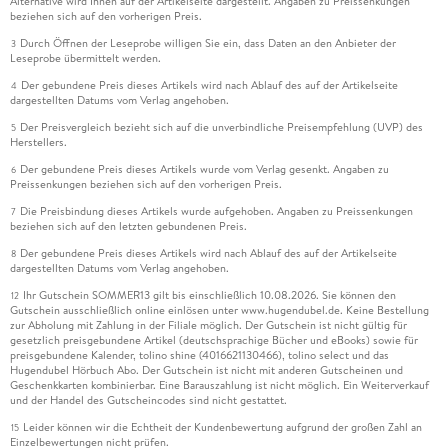
Alternative wird Ihnen auf der Artikelseite dargestellt. Angaben zu Preissenkungen
beziehen sich auf den vorherigen Preis.
Durch Öffnen der Leseprobe willigen Sie ein, dass Daten an den Anbieter der
3
Leseprobe übermittelt werden.
Der gebundene Preis dieses Artikels wird nach Ablauf des auf der Artikelseite
4
dargestellten Datums vom Verlag angehoben.
Der Preisvergleich bezieht sich auf die unverbindliche Preisempfehlung (UVP) des
5
Herstellers.
Der gebundene Preis dieses Artikels wurde vom Verlag gesenkt. Angaben zu
6
Preissenkungen beziehen sich auf den vorherigen Preis.
Die Preisbindung dieses Artikels wurde aufgehoben. Angaben zu Preissenkungen
7
beziehen sich auf den letzten gebundenen Preis.
Der gebundene Preis dieses Artikels wird nach Ablauf des auf der Artikelseite
8
dargestellten Datums vom Verlag angehoben.
Ihr Gutschein SOMMER13 gilt bis einschließlich 10.08.2026. Sie können den
12
Gutschein ausschließlich online einlösen unter www.hugendubel.de. Keine Bestellung
zur Abholung mit Zahlung in der Filiale möglich. Der Gutschein ist nicht gültig für
gesetzlich preisgebundene Artikel (deutschsprachige Bücher und eBooks) sowie für
preisgebundene Kalender, tolino shine (4016621130466), tolino select und das
Hugendubel Hörbuch Abo. Der Gutschein ist nicht mit anderen Gutscheinen und
Geschenkkarten kombinierbar. Eine Barauszahlung ist nicht möglich. Ein Weiterverkauf
und der Handel des Gutscheincodes sind nicht gestattet.
Leider können wir die Echtheit der Kundenbewertung aufgrund der großen Zahl an
15
Einzelbewertungen nicht prüfen.