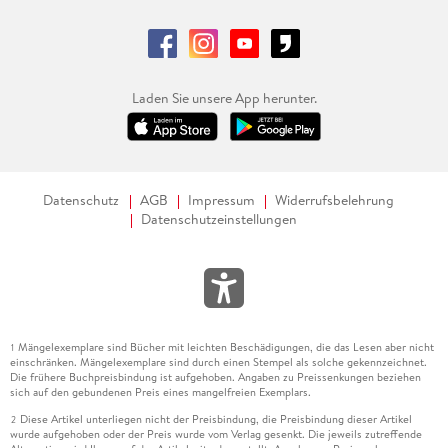
Laden Sie unsere App herunter.
Datenschutz
AGB
Impressum
Widerrufsbelehrung
Datenschutzeinstellungen
Mängelexemplare sind Bücher mit leichten Beschädigungen, die das Lesen aber nicht
1
einschränken. Mängelexemplare sind durch einen Stempel als solche gekennzeichnet.
Die frühere Buchpreisbindung ist aufgehoben. Angaben zu Preissenkungen beziehen
sich auf den gebundenen Preis eines mangelfreien Exemplars.
Diese Artikel unterliegen nicht der Preisbindung, die Preisbindung dieser Artikel
2
wurde aufgehoben oder der Preis wurde vom Verlag gesenkt. Die jeweils zutreffende