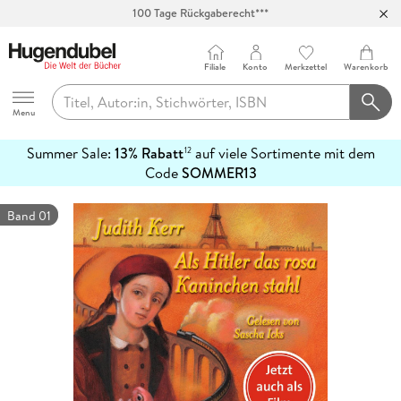
100 Tage Rückgaberecht***
Abholung in über 100 Filialen
Filiale
Konto
Merkzettel
Warenkorb
Hugendubel
Menu
Summer Sale:
13% Rabatt
auf viele Sortimente mit dem
12
mehr
Code
SOMMER13
erfahren
Band 01