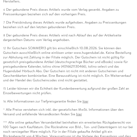
Herstellers.
Der gebundene Preis dieses Artikels wurde vom Verlag gesenkt. Angaben zu
6
Preissenkungen beziehen sich auf den vorherigen Preis.
Die Preisbindung dieses Artikels wurde aufgehoben. Angaben zu Preissenkungen
7
beziehen sich auf den letzten gebundenen Preis.
Der gebundene Preis dieses Artikels wird nach Ablauf des auf der Artikelseite
8
dargestellten Datums vom Verlag angehoben.
Ihr Gutschein SOMMER13 gilt bis einschließlich 10.08.2026. Sie können den
12
Gutschein ausschließlich online einlösen unter www.hugendubel.de. Keine Bestellung
zur Abholung mit Zahlung in der Filiale möglich. Der Gutschein ist nicht gültig für
gesetzlich preisgebundene Artikel (deutschsprachige Bücher und eBooks) sowie für
preisgebundene Kalender, tolino shine (4016621130466), tolino select und das
Hugendubel Hörbuch Abo. Der Gutschein ist nicht mit anderen Gutscheinen und
Geschenkkarten kombinierbar. Eine Barauszahlung ist nicht möglich. Ein Weiterverkauf
und der Handel des Gutscheincodes sind nicht gestattet.
Leider können wir die Echtheit der Kundenbewertung aufgrund der großen Zahl an
15
Einzelbewertungen nicht prüfen.
Alle Informationen zur Tiefpreisgarantie finden Sie
hier
16
Alle Preise verstehen sich inkl. der gesetzlichen MwSt. Informationen über den
*
Versand und anfallende Versandkosten finden Sie
hier
Alle online gekauften Versandartikel beinhalten ein erweitertes Rückgaberecht von
***
100 Tagen nach Kaufdatum. Die Rücknahme von Bild-, Ton- und Datenträgern ist nur bei
noch versiegelter Ware möglich. Für in der Filiale gekaufte Artikel gilt ein
Rückgaberecht von 4 Wochen. Voraussetzung ist die Vorlage des Kassenbons und dass