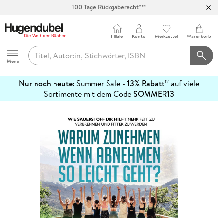
100 Tage Rückgaberecht***
Abholung in über 100 Filialen
Filiale
Konto
Merkzettel
Warenkorb
Hugendubel
Menu
Nur noch heute:
Summer Sale -
13% Rabatt
auf viele
12
mehr
Sortimente mit dem Code
SOMMER13
erfahren