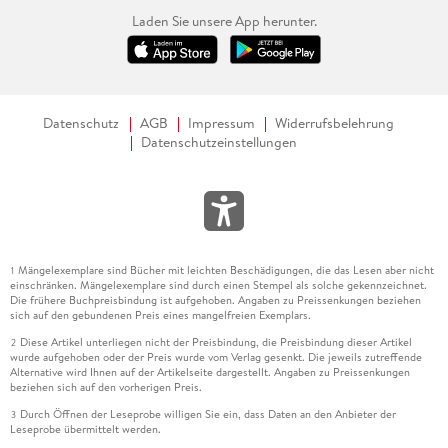
Laden Sie unsere App herunter.
Datenschutz
AGB
Impressum
Widerrufsbelehrung
Datenschutzeinstellungen
Mängelexemplare sind Bücher mit leichten Beschädigungen, die das Lesen aber nicht
1
einschränken. Mängelexemplare sind durch einen Stempel als solche gekennzeichnet.
Die frühere Buchpreisbindung ist aufgehoben. Angaben zu Preissenkungen beziehen
sich auf den gebundenen Preis eines mangelfreien Exemplars.
Diese Artikel unterliegen nicht der Preisbindung, die Preisbindung dieser Artikel
2
wurde aufgehoben oder der Preis wurde vom Verlag gesenkt. Die jeweils zutreffende
Alternative wird Ihnen auf der Artikelseite dargestellt. Angaben zu Preissenkungen
beziehen sich auf den vorherigen Preis.
Durch Öffnen der Leseprobe willigen Sie ein, dass Daten an den Anbieter der
3
Leseprobe übermittelt werden.