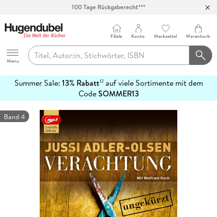
100 Tage Rückgaberecht***
Abholung in über 100 Filialen
Filiale
Konto
Merkzettel
Warenkorb
Hugendubel
Menu
Summer Sale:
13% Rabatt
auf viele Sortimente mit dem
12
mehr
Code
SOMMER13
erfahren
Band 4