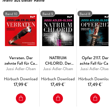
Mehr aus dieser Reihe
Band 10
Band 9
Band 8
Verraten. Der
NATRIUM
Opfer 2117. Der
zehnte Fall für Carl
CHLORID. Der
achte Fall für Carl
Jussi Adler-Olsen
Mørck,
neunte Fall für Carl
Jussi Adler-Olsen
Jussi Adler-Olsen
Mørck,
Sonderdezernat Q
Mørck,
Sonderdezernat 
Hörbuch Download
Hörbuch Download
Hörbuch Downloa
Sonderdezernat Q
17,99 €
17,49 €
17,49 €
*
*
*