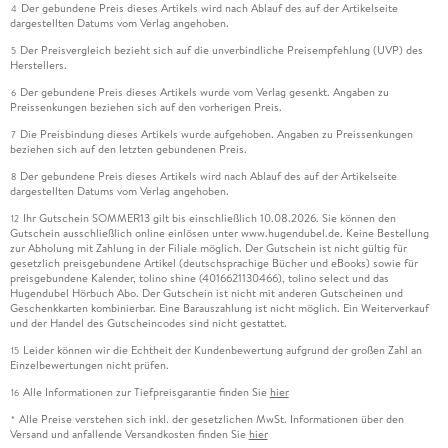
Der gebundene Preis dieses Artikels wird nach Ablauf des auf der Artikelseite
4
dargestellten Datums vom Verlag angehoben.
Der Preisvergleich bezieht sich auf die unverbindliche Preisempfehlung (UVP) des
5
Herstellers.
Der gebundene Preis dieses Artikels wurde vom Verlag gesenkt. Angaben zu
6
Preissenkungen beziehen sich auf den vorherigen Preis.
Die Preisbindung dieses Artikels wurde aufgehoben. Angaben zu Preissenkungen
7
beziehen sich auf den letzten gebundenen Preis.
Der gebundene Preis dieses Artikels wird nach Ablauf des auf der Artikelseite
8
dargestellten Datums vom Verlag angehoben.
Ihr Gutschein SOMMER13 gilt bis einschließlich 10.08.2026. Sie können den
12
Gutschein ausschließlich online einlösen unter www.hugendubel.de. Keine Bestellung
zur Abholung mit Zahlung in der Filiale möglich. Der Gutschein ist nicht gültig für
gesetzlich preisgebundene Artikel (deutschsprachige Bücher und eBooks) sowie für
preisgebundene Kalender, tolino shine (4016621130466), tolino select und das
Hugendubel Hörbuch Abo. Der Gutschein ist nicht mit anderen Gutscheinen und
Geschenkkarten kombinierbar. Eine Barauszahlung ist nicht möglich. Ein Weiterverkauf
und der Handel des Gutscheincodes sind nicht gestattet.
Leider können wir die Echtheit der Kundenbewertung aufgrund der großen Zahl an
15
Einzelbewertungen nicht prüfen.
Alle Informationen zur Tiefpreisgarantie finden Sie
hier
16
Alle Preise verstehen sich inkl. der gesetzlichen MwSt. Informationen über den
*
Versand und anfallende Versandkosten finden Sie
hier