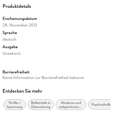
Produktdetails
Erscheinungsdatum
28. November 2013
Sprache
deutsch
Ausgabe
Ungekürzt
Laufzeit
1046 Minuten
Barrierefreiheit
Reihe
Keine Information zur Barrierefreiheit bekannt
Carl Mørck - Sonderdezernat Q / Department Q, 4
Autor/Autorin
Entdecken Sie mehr
Jussi Adler-Olsen
Thriller /
Belletristik in
Moderne und
Übersetzung
Psychothriller
Spannung
Übersetzung
zeitgenössische
Hannes Thiess
Belletristik: