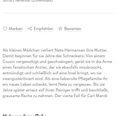
Sofort lieferbar (Download)
Merken
Empfehlen
Bewerten
Als kleines Mädchen verliert Nete Hermansen ihre Mutter.
Damit beginnen für sie Jahre des Schreckens: Von einem
Cousin vergewaltigt und geschwängert, gerät sie in die Arme
eines fanatischen Arztes, der sie ebenfalls missbraucht,
entmündigt und schließlich auf eine Insel bringt, wo sie
zwangssterilisiert wird. Als eine liebevolle Pflegefamilie ihr
ein neues Leben schenkt, lernt Nete zu vergessen. Bis sie
Jahre später erneut auf ihren Peiniger trifft und beschließt,
grausame Rache zu nehmen. Der vierte Fall für Carl Mørck
vom Sonderdezernat Q, packend erzählt vom dänischen
Ausnahme-Autor Jussi Adler-Olsen.