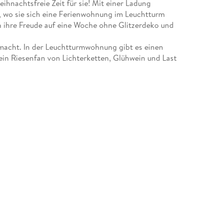
eihnachtsfreie Zeit für sie! Mit einer Ladung
e, wo sie sich eine Ferienwohnung im Leuchtturm
 ihre Freude auf eine Woche ohne Glitzerdeko und
macht. In der Leuchtturmwohnung gibt es einen
 ein Riesenfan von Lichterketten, Glühwein und Last
m fesselt, fliegen die Fetzen zwischen den beiden.
allerdings umdenken. Ist Kai vielleicht doch ein