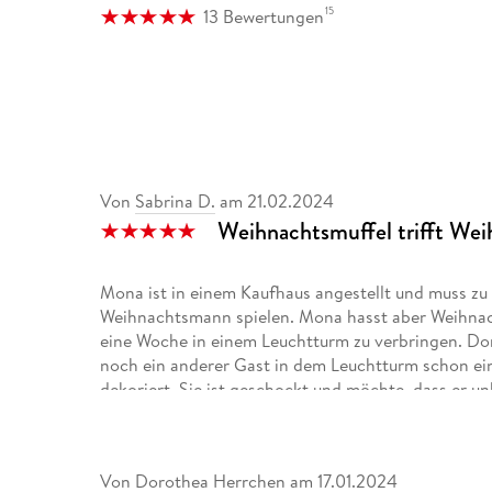
15
13 Bewertungen
Von
Sabrina D.
am
21.02.2024
Weihnachtsmuffel trifft Wei
Mona ist in einem Kaufhaus angestellt und muss z
Weihnachtsmann spielen. Mona hasst aber Weihnacht
eine Woche in einem Leuchtturm zu verbringen. Do
noch ein anderer Gast in dem Leuchtturm schon ei
dekoriert. Sie ist geschockt und möchte, dass er un
sie schaffen es sich etwas zusammenzuraufen. Durc
Welches Geheimnis hat Mona, dass sie Weihnachten
sich und welche Missverständnisse werden entsteh
Von
Dorothea Herrchen
am
17.01.2024
Der Roman ist ein schöner Weihnachtsroman. Er sp