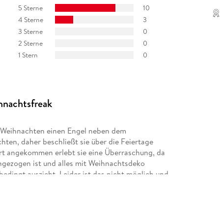
5 Sterne
10
4 Sterne
3
3 Sterne
0
2 Sterne
0
1 Stern
0
hnachtsfreak
u Weihnachten einen Engel neben dem
en, daher beschließt sie über die Feiertage
rt angekommen erlebt sie eine Überraschung, da
ngezogen ist und alles mit Weihnachtsdeko
bedingt auszieht. Leider ist das nicht möglich und
h einen Vierbeiner wird die Verbindung enger.
 nicht mag? Was hat es mit dem Vierbeiner auf
en?
iegelt die Magie von Weihnachten wieder. Ich