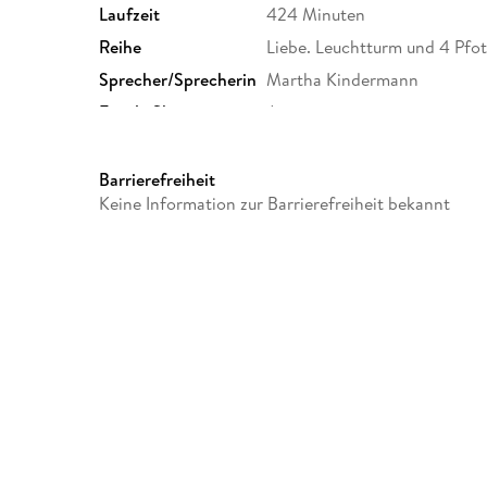
Laufzeit
424 Minuten
Reihe
Liebe. Leuchtturm und 4 Pfot
Sprecher/Sprecherin
Martha Kindermann
Family Sharing
Ja
Dateiformat
MP3
GTIN
9783961022793
Barrierefreiheit
Keine Information zur Barrierefreiheit bekannt