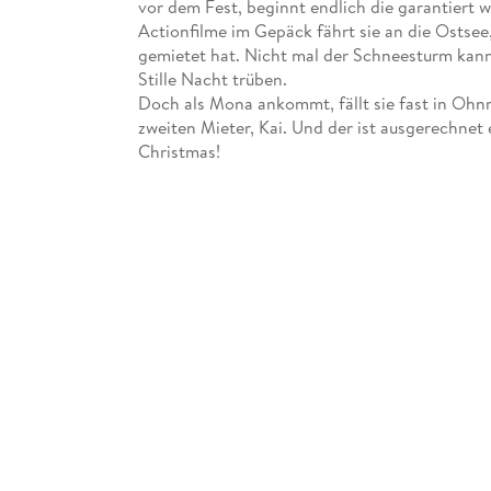
vor dem Fest, beginnt endlich die garantiert w
Actionfilme im Gepäck fährt sie an die Ostse
gemietet hat. Nicht mal der Schneesturm kann
Stille Nacht trüben.
Doch als Mona ankommt, fällt sie fast in Ohn
zweiten Mieter, Kai. Und der ist ausgerechnet
Christmas!
Da der Schneesturm sie beide an den Leuchttur
Die Rettung eines verletzten Hasen lässt Mona 
kleines Weihnachtswunder für ihr Herz?