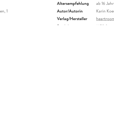
Altersempfehlung
ab 16 Jahr
en, 1
Autor/Autorin
Karin Koe
Verlag/Hersteller
heartroo
Produktart
MP3 form
Audioinhalt
Hörbuch