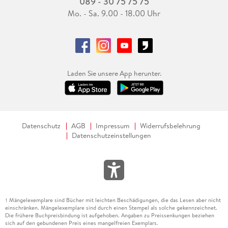
089 - 30 75 75 75
Mo. - Sa. 9.00 - 18.00 Uhr
Laden Sie unsere App herunter.
Datenschutz
AGB
Impressum
Widerrufsbelehrung
Datenschutzeinstellungen
Mängelexemplare sind Bücher mit leichten Beschädigungen, die das Lesen aber nicht
1
einschränken. Mängelexemplare sind durch einen Stempel als solche gekennzeichnet.
Die frühere Buchpreisbindung ist aufgehoben. Angaben zu Preissenkungen beziehen
sich auf den gebundenen Preis eines mangelfreien Exemplars.