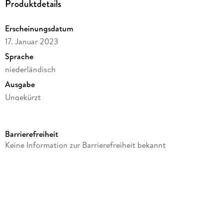
Produktdetails
Erscheinungsdatum
17. Januar 2023
Sprache
niederländisch
Ausgabe
Ungekürzt
Dateigröße
De roep van het hart
333,92 MB
Barrierefreiheit
Laufzeit
Keine Information zur Barrierefreiheit bekannt
569 Minuten
Altersempfehlung
von 15 bis 21 Jahren
Reihe
Selection, 2