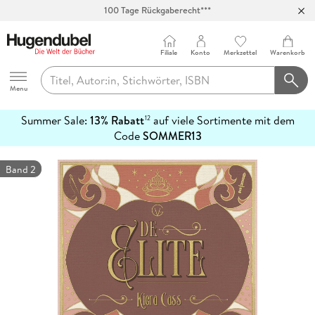
100 Tage Rückgaberecht***
Abholung in über 100 Filialen
Filiale
Konto
Merkzettel
Warenkorb
Hugendubel
Menu
Summer Sale:
13% Rabatt
auf viele Sortimente mit dem
12
mehr
Code
SOMMER13
erfahren
Band 2