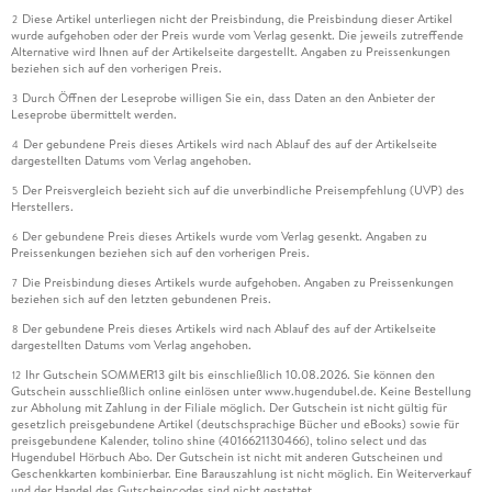
Diese Artikel unterliegen nicht der Preisbindung, die Preisbindung dieser Artikel
2
wurde aufgehoben oder der Preis wurde vom Verlag gesenkt. Die jeweils zutreffende
Alternative wird Ihnen auf der Artikelseite dargestellt. Angaben zu Preissenkungen
beziehen sich auf den vorherigen Preis.
Durch Öffnen der Leseprobe willigen Sie ein, dass Daten an den Anbieter der
3
Leseprobe übermittelt werden.
Der gebundene Preis dieses Artikels wird nach Ablauf des auf der Artikelseite
4
dargestellten Datums vom Verlag angehoben.
Der Preisvergleich bezieht sich auf die unverbindliche Preisempfehlung (UVP) des
5
Herstellers.
Der gebundene Preis dieses Artikels wurde vom Verlag gesenkt. Angaben zu
6
Preissenkungen beziehen sich auf den vorherigen Preis.
Die Preisbindung dieses Artikels wurde aufgehoben. Angaben zu Preissenkungen
7
beziehen sich auf den letzten gebundenen Preis.
Der gebundene Preis dieses Artikels wird nach Ablauf des auf der Artikelseite
8
dargestellten Datums vom Verlag angehoben.
Ihr Gutschein SOMMER13 gilt bis einschließlich 10.08.2026. Sie können den
12
Gutschein ausschließlich online einlösen unter www.hugendubel.de. Keine Bestellung
zur Abholung mit Zahlung in der Filiale möglich. Der Gutschein ist nicht gültig für
gesetzlich preisgebundene Artikel (deutschsprachige Bücher und eBooks) sowie für
preisgebundene Kalender, tolino shine (4016621130466), tolino select und das
Hugendubel Hörbuch Abo. Der Gutschein ist nicht mit anderen Gutscheinen und
Geschenkkarten kombinierbar. Eine Barauszahlung ist nicht möglich. Ein Weiterverkauf
und der Handel des Gutscheincodes sind nicht gestattet.