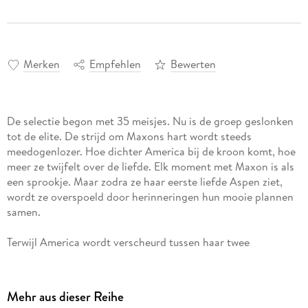
Merken
Empfehlen
Bewerten
De selectie begon met 35 meisjes. Nu is de groep geslonken
tot de elite. De strijd om Maxons hart wordt steeds
meedogenlozer. Hoe dichter America bij de kroon komt, hoe
meer ze twijfelt over de liefde. Elk moment met Maxon is als
een sprookje. Maar zodra ze haar eerste liefde Aspen ziet,
wordt ze overspoeld door herinneringen hun mooie plannen
Terwijl America wordt verscheurd tussen haar twee
toekomsten, weet de rest van de elite precies wat ze wil.
America's kans om te kiezen dreigt door haar vingers te
Mehr aus dieser Reihe