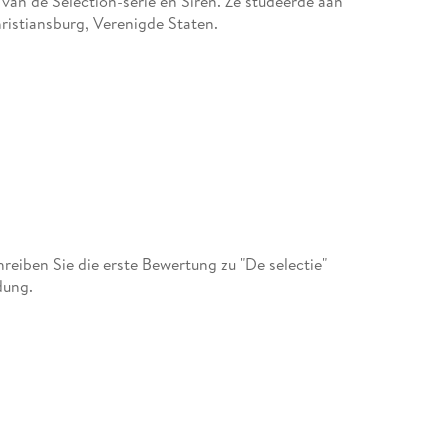
 van de Selection-serie en Siren. Ze studeerde aan
ristiansburg, Verenigde Staten.
iben Sie die erste Bewertung zu "De selectie"
dung.