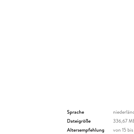
De roep van het hart
Sprache
niederlän
Dateigröße
336,67 M
Altersempfehlung
von 15 bis