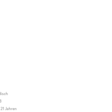
disch
B
 21 Jahren