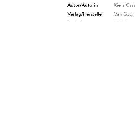
Autor/Autorin
Kiera Cas
Verlag/Hersteller
Van Goor
Produktart
MP3 form
Audioinhalt
Hörbuch