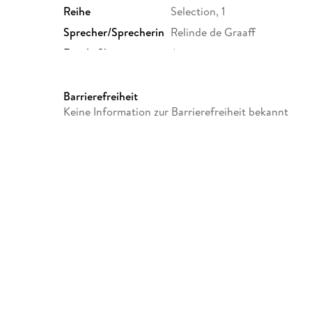
Reihe
Selection, 1
Sprecher/Sprecherin
Relinde de Graaff
Family Sharing
Ja
Dateiformat
MP3
GTIN
9789000388127
Barrierefreiheit
Keine Information zur Barrierefreiheit bekannt