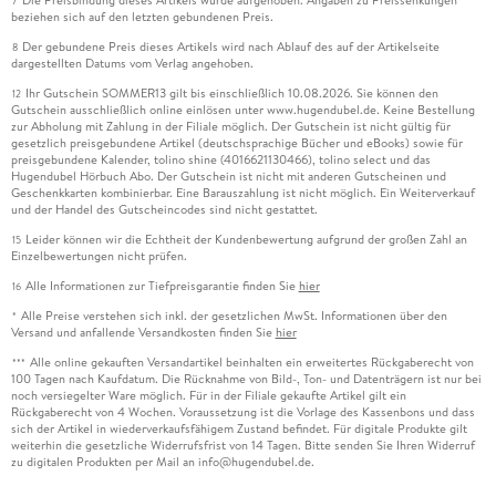
7
beziehen sich auf den letzten gebundenen Preis.
Der gebundene Preis dieses Artikels wird nach Ablauf des auf der Artikelseite
8
dargestellten Datums vom Verlag angehoben.
Ihr Gutschein SOMMER13 gilt bis einschließlich 10.08.2026. Sie können den
12
Gutschein ausschließlich online einlösen unter www.hugendubel.de. Keine Bestellung
zur Abholung mit Zahlung in der Filiale möglich. Der Gutschein ist nicht gültig für
gesetzlich preisgebundene Artikel (deutschsprachige Bücher und eBooks) sowie für
preisgebundene Kalender, tolino shine (4016621130466), tolino select und das
Hugendubel Hörbuch Abo. Der Gutschein ist nicht mit anderen Gutscheinen und
Geschenkkarten kombinierbar. Eine Barauszahlung ist nicht möglich. Ein Weiterverkauf
und der Handel des Gutscheincodes sind nicht gestattet.
Leider können wir die Echtheit der Kundenbewertung aufgrund der großen Zahl an
15
Einzelbewertungen nicht prüfen.
Alle Informationen zur Tiefpreisgarantie finden Sie
hier
16
Alle Preise verstehen sich inkl. der gesetzlichen MwSt. Informationen über den
*
Versand und anfallende Versandkosten finden Sie
hier
Alle online gekauften Versandartikel beinhalten ein erweitertes Rückgaberecht von
***
100 Tagen nach Kaufdatum. Die Rücknahme von Bild-, Ton- und Datenträgern ist nur bei
noch versiegelter Ware möglich. Für in der Filiale gekaufte Artikel gilt ein
Rückgaberecht von 4 Wochen. Voraussetzung ist die Vorlage des Kassenbons und dass
sich der Artikel in wiederverkaufsfähigem Zustand befindet. Für digitale Produkte gilt
weiterhin die gesetzliche Widerrufsfrist von 14 Tagen. Bitte senden Sie Ihren Widerruf
zu digitalen Produkten per Mail an info@hugendubel.de.