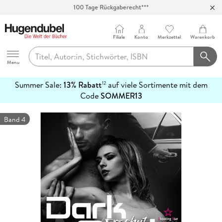
100 Tage Rückgaberecht***
Abholung in über 100 Filialen
Filiale
Konto
Merkzettel
Warenkorb
Hugendubel
Menu
Summer Sale:
13% Rabatt
auf viele Sortimente mit dem
12
mehr
Code
SOMMER13
erfahren
Band 4