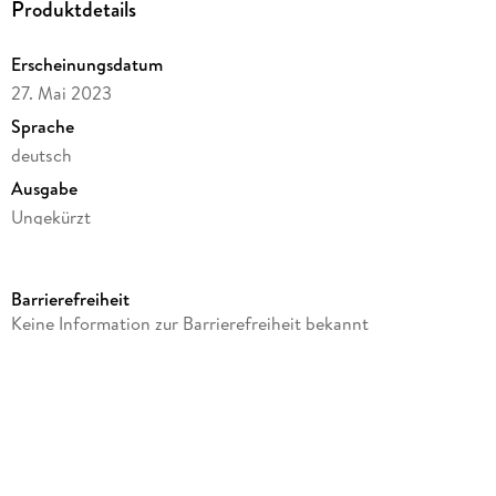
Produktdetails
Erscheinungsdatum
27. Mai 2023
Sprache
deutsch
Ausgabe
Ungekürzt
Dateigröße
430,27 MB
Barrierefreiheit
Laufzeit
Keine Information zur Barrierefreiheit bekannt
577 Minuten
Reihe
Dark Souls, 1
Autor/Autorin
Kimmy Reeve