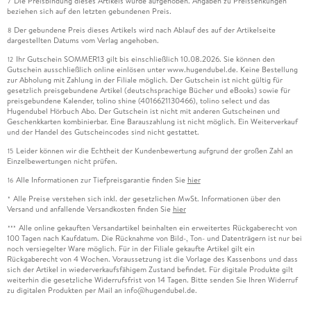
Die Preisbindung dieses Artikels wurde aufgehoben. Angaben zu Preissenkungen
7
beziehen sich auf den letzten gebundenen Preis.
Der gebundene Preis dieses Artikels wird nach Ablauf des auf der Artikelseite
8
dargestellten Datums vom Verlag angehoben.
Ihr Gutschein SOMMER13 gilt bis einschließlich 10.08.2026. Sie können den
12
Gutschein ausschließlich online einlösen unter www.hugendubel.de. Keine Bestellung
zur Abholung mit Zahlung in der Filiale möglich. Der Gutschein ist nicht gültig für
gesetzlich preisgebundene Artikel (deutschsprachige Bücher und eBooks) sowie für
preisgebundene Kalender, tolino shine (4016621130466), tolino select und das
Hugendubel Hörbuch Abo. Der Gutschein ist nicht mit anderen Gutscheinen und
Geschenkkarten kombinierbar. Eine Barauszahlung ist nicht möglich. Ein Weiterverkauf
und der Handel des Gutscheincodes sind nicht gestattet.
Leider können wir die Echtheit der Kundenbewertung aufgrund der großen Zahl an
15
Einzelbewertungen nicht prüfen.
Alle Informationen zur Tiefpreisgarantie finden Sie
hier
16
Alle Preise verstehen sich inkl. der gesetzlichen MwSt. Informationen über den
*
Versand und anfallende Versandkosten finden Sie
hier
Alle online gekauften Versandartikel beinhalten ein erweitertes Rückgaberecht von
***
100 Tagen nach Kaufdatum. Die Rücknahme von Bild-, Ton- und Datenträgern ist nur bei
noch versiegelter Ware möglich. Für in der Filiale gekaufte Artikel gilt ein
Rückgaberecht von 4 Wochen. Voraussetzung ist die Vorlage des Kassenbons und dass
sich der Artikel in wiederverkaufsfähigem Zustand befindet. Für digitale Produkte gilt
weiterhin die gesetzliche Widerrufsfrist von 14 Tagen. Bitte senden Sie Ihren Widerruf
zu digitalen Produkten per Mail an info@hugendubel.de.