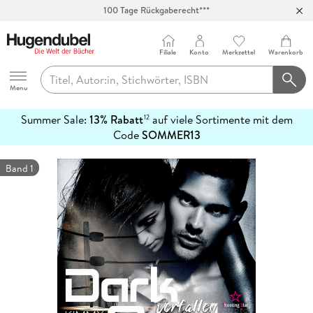
100 Tage Rückgaberecht***
Abholung in über 100 Filialen
Filiale
Konto
Merkzettel
Warenkorb
Hugendubel
Menu
Summer Sale:
13% Rabatt
auf viele Sortimente mit dem
12
mehr
Code
SOMMER13
erfahren
Band 1