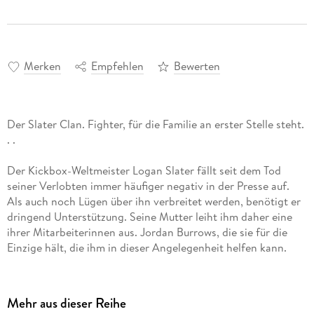
Merken
Empfehlen
Bewerten
Der Slater Clan. Fighter, für die Familie an erster Stelle steht.
. .
Der Kickbox-Weltmeister Logan Slater fällt seit dem Tod
seiner Verlobten immer häufiger negativ in der Presse auf.
Als auch noch Lügen über ihn verbreitet werden, benötigt er
dringend Unterstützung. Seine Mutter leiht ihm daher eine
ihrer Mitarbeiterinnen aus. Jordan Burrows, die sie für die
Einzige hält, die ihm in dieser Angelegenheit helfen kann.
Diese jedoch interessiert sich nicht für den Star des Slater-
Clans, sondern will den Fall nur so schnell wie möglich hinter
Mehr aus dieser Reihe
sich bringen, damit sie weiter ihre Flucht planen kann. Denn