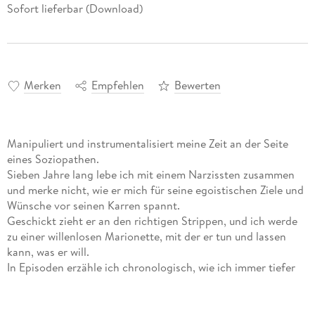
Sofort lieferbar (Download)
Merken
Empfehlen
Bewerten
Manipuliert und instrumentalisiert meine Zeit an der Seite
eines Soziopathen.
Sieben Jahre lang lebe ich mit einem Narzissten zusammen
und merke nicht, wie er mich für seine egoistischen Ziele und
Wünsche vor seinen Karren spannt.
Geschickt zieht er an den richtigen Strippen, und ich werde
zu einer willenlosen Marionette, mit der er tun und lassen
kann, was er will.
In Episoden erzähle ich chronologisch, wie ich immer tiefer
im Sumpf der emotionalen Abhängigkeit versinke und mich
ausbeuten lasse, bis fast nichts mehr von mir übrig ist.
Als ich gerade noch rechtzeitig erkenne, dass es noch nicht