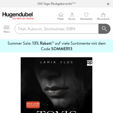
100 Tage Rückgaberecht***
Abholung in über 100 Filialen
Filiale
Konto
Merkzettel
Warenkorb
Hugendubel
Menu
Summer Sale:
13% Rabatt
auf viele Sortimente mit dem
12
mehr
Code
SOMMER13
erfahren