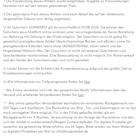
Die Preisbindung dieses Artikels wurde aufgehoben. Angaben zu Preissenkungen
7
beziehen sich auf den letzten gebundenen Preis.
Der gebundene Preis dieses Artikels wird nach Ablauf des auf der Artikelseite
8
dargestellten Datums vom Verlag angehoben.
Ihr Gutschein SOMMER13 gilt bis einschließlich 10.08.2026. Sie können den
12
Gutschein ausschließlich online einlösen unter www.hugendubel.de. Keine Bestellung
zur Abholung mit Zahlung in der Filiale möglich. Der Gutschein ist nicht gültig für
gesetzlich preisgebundene Artikel (deutschsprachige Bücher und eBooks) sowie für
preisgebundene Kalender, tolino shine (4016621130466), tolino select und das
Hugendubel Hörbuch Abo. Der Gutschein ist nicht mit anderen Gutscheinen und
Geschenkkarten kombinierbar. Eine Barauszahlung ist nicht möglich. Ein Weiterverkauf
und der Handel des Gutscheincodes sind nicht gestattet.
Leider können wir die Echtheit der Kundenbewertung aufgrund der großen Zahl an
15
Einzelbewertungen nicht prüfen.
Alle Informationen zur Tiefpreisgarantie finden Sie
hier
16
Alle Preise verstehen sich inkl. der gesetzlichen MwSt. Informationen über den
*
Versand und anfallende Versandkosten finden Sie
hier
Alle online gekauften Versandartikel beinhalten ein erweitertes Rückgaberecht von
***
100 Tagen nach Kaufdatum. Die Rücknahme von Bild-, Ton- und Datenträgern ist nur bei
noch versiegelter Ware möglich. Für in der Filiale gekaufte Artikel gilt ein
Rückgaberecht von 4 Wochen. Voraussetzung ist die Vorlage des Kassenbons und dass
sich der Artikel in wiederverkaufsfähigem Zustand befindet. Für digitale Produkte gilt
weiterhin die gesetzliche Widerrufsfrist von 14 Tagen. Bitte senden Sie Ihren Widerruf
zu digitalen Produkten per Mail an info@hugendubel.de.