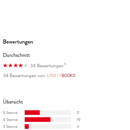
Dateiformat
MP3
Audioinhalt
Hörbuch
GTIN
Bewertungen
9783838770604
Durchschnitt
15
34 Bewertungen
34 Bewertungen
von
LovelyBooks
Übersicht
5 Sterne
11
4 Sterne
19
3 Sterne
3