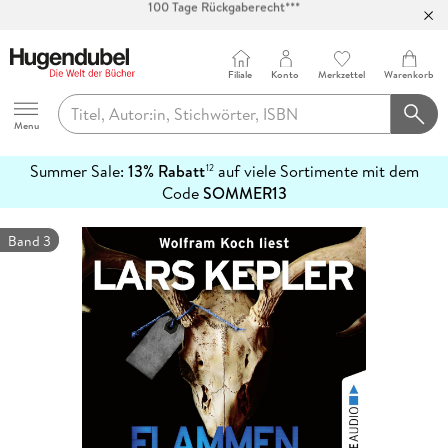
Abholung in über 100 Filialen
Filiale
Konto
Merkzettel
Warenkorb
Hugendubel
Menu
Summer Sale:
13% Rabatt
auf viele Sortimente mit dem
12
mehr
Code
SOMMER13
erfahren
Band 3