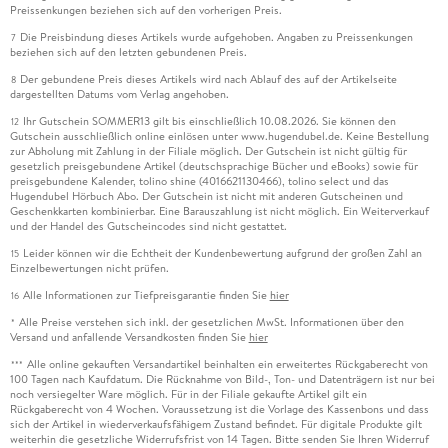
Preissenkungen beziehen sich auf den vorherigen Preis.
Die Preisbindung dieses Artikels wurde aufgehoben. Angaben zu Preissenkungen
7
beziehen sich auf den letzten gebundenen Preis.
Der gebundene Preis dieses Artikels wird nach Ablauf des auf der Artikelseite
8
dargestellten Datums vom Verlag angehoben.
Ihr Gutschein SOMMER13 gilt bis einschließlich 10.08.2026. Sie können den
12
Gutschein ausschließlich online einlösen unter www.hugendubel.de. Keine Bestellung
zur Abholung mit Zahlung in der Filiale möglich. Der Gutschein ist nicht gültig für
gesetzlich preisgebundene Artikel (deutschsprachige Bücher und eBooks) sowie für
preisgebundene Kalender, tolino shine (4016621130466), tolino select und das
Hugendubel Hörbuch Abo. Der Gutschein ist nicht mit anderen Gutscheinen und
Geschenkkarten kombinierbar. Eine Barauszahlung ist nicht möglich. Ein Weiterverkauf
und der Handel des Gutscheincodes sind nicht gestattet.
Leider können wir die Echtheit der Kundenbewertung aufgrund der großen Zahl an
15
Einzelbewertungen nicht prüfen.
Alle Informationen zur Tiefpreisgarantie finden Sie
hier
16
Alle Preise verstehen sich inkl. der gesetzlichen MwSt. Informationen über den
*
Versand und anfallende Versandkosten finden Sie
hier
Alle online gekauften Versandartikel beinhalten ein erweitertes Rückgaberecht von
***
100 Tagen nach Kaufdatum. Die Rücknahme von Bild-, Ton- und Datenträgern ist nur bei
noch versiegelter Ware möglich. Für in der Filiale gekaufte Artikel gilt ein
Rückgaberecht von 4 Wochen. Voraussetzung ist die Vorlage des Kassenbons und dass
sich der Artikel in wiederverkaufsfähigem Zustand befindet. Für digitale Produkte gilt
weiterhin die gesetzliche Widerrufsfrist von 14 Tagen. Bitte senden Sie Ihren Widerruf