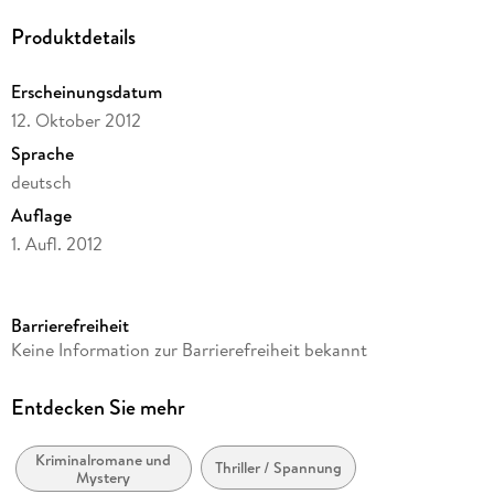
Produktdetails
Erscheinungsdatum
12. Oktober 2012
Sprache
deutsch
Auflage
1. Aufl. 2012
Ausgabe
Gekürzt
Barrierefreiheit
Dateigröße
Keine Information zur Barrierefreiheit bekannt
437,37 MB
Laufzeit
Entdecken Sie mehr
468 Minuten
Kriminalromane und
Reihe
Thriller / Spannung
Mystery
Joona Linna, 3