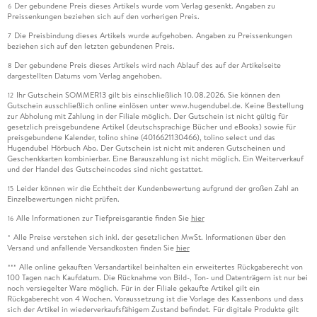
Der gebundene Preis dieses Artikels wurde vom Verlag gesenkt. Angaben zu
6
Preissenkungen beziehen sich auf den vorherigen Preis.
Die Preisbindung dieses Artikels wurde aufgehoben. Angaben zu Preissenkungen
7
beziehen sich auf den letzten gebundenen Preis.
Der gebundene Preis dieses Artikels wird nach Ablauf des auf der Artikelseite
8
dargestellten Datums vom Verlag angehoben.
Ihr Gutschein SOMMER13 gilt bis einschließlich 10.08.2026. Sie können den
12
Gutschein ausschließlich online einlösen unter www.hugendubel.de. Keine Bestellung
zur Abholung mit Zahlung in der Filiale möglich. Der Gutschein ist nicht gültig für
gesetzlich preisgebundene Artikel (deutschsprachige Bücher und eBooks) sowie für
preisgebundene Kalender, tolino shine (4016621130466), tolino select und das
Hugendubel Hörbuch Abo. Der Gutschein ist nicht mit anderen Gutscheinen und
Geschenkkarten kombinierbar. Eine Barauszahlung ist nicht möglich. Ein Weiterverkauf
und der Handel des Gutscheincodes sind nicht gestattet.
Leider können wir die Echtheit der Kundenbewertung aufgrund der großen Zahl an
15
Einzelbewertungen nicht prüfen.
Alle Informationen zur Tiefpreisgarantie finden Sie
hier
16
Alle Preise verstehen sich inkl. der gesetzlichen MwSt. Informationen über den
*
Versand und anfallende Versandkosten finden Sie
hier
Alle online gekauften Versandartikel beinhalten ein erweitertes Rückgaberecht von
***
100 Tagen nach Kaufdatum. Die Rücknahme von Bild-, Ton- und Datenträgern ist nur bei
noch versiegelter Ware möglich. Für in der Filiale gekaufte Artikel gilt ein
Rückgaberecht von 4 Wochen. Voraussetzung ist die Vorlage des Kassenbons und dass
sich der Artikel in wiederverkaufsfähigem Zustand befindet. Für digitale Produkte gilt