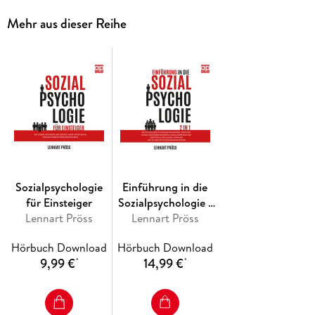
Mehr aus dieser Reihe
Willst Du wissen, wie uns unser Verstand in die Irre führen
Weißt Du, wann und warum wir uns teilweise irrational
Sozialpsychologie
Einführung in die
für Einsteiger
Sozialpsychologie -
Lennart Pröss
Lennart Pröss
2 in 1
Hörbuch Download
Hörbuch Download
Erfahre mehr über unser Handeln und Denken durch
9,99 €
14,99 €
*
*