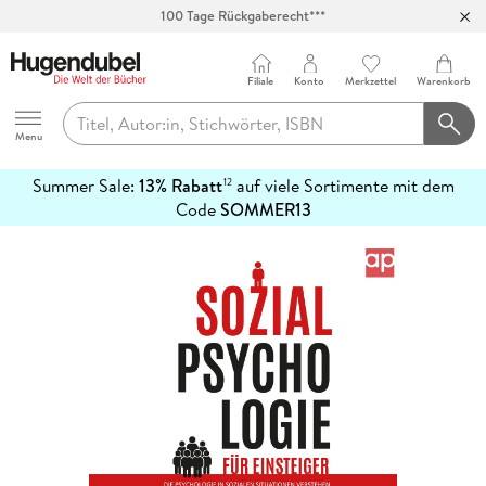
100 Tage Rückgaberecht***
Abholung in über 100 Filialen
Filiale
Konto
Merkzettel
Warenkorb
Hugendubel
Menu
Summer Sale:
13% Rabatt
auf viele Sortimente mit dem
12
mehr
Code
SOMMER13
erfahren