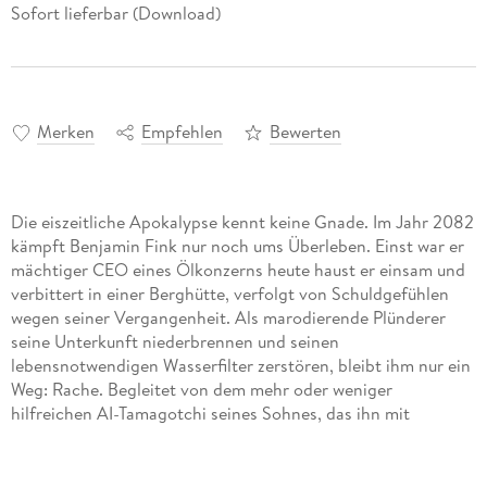
Sofort lieferbar (Download)
Merken
Empfehlen
Bewerten
Die eiszeitliche Apokalypse kennt keine Gnade. Im Jahr 2082
kämpft Benjamin Fink nur noch ums Überleben. Einst war er
mächtiger CEO eines Ölkonzerns heute haust er einsam und
verbittert in einer Berghütte, verfolgt von Schuldgefühlen
wegen seiner Vergangenheit. Als marodierende Plünderer
seine Unterkunft niederbrennen und seinen
lebensnotwendigen Wasserfilter zerstören, bleibt ihm nur ein
Weg: Rache. Begleitet von dem mehr oder weniger
hilfreichen AI-Tamagotchi seines Sohnes, das ihn mit
vorlauten Sprüchen auf Trab hält, folgt Ben einer
gefährlichen Spur in die abgeschottete Kuppelstadt
München. Hier, in einer der letzten Zufluchtsstätten der