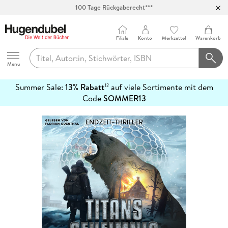
100 Tage Rückgaberecht***
Abholung in über 100 Filialen
Filiale
Konto
Merkzettel
Warenkorb
Hugendubel
Menu
Summer Sale:
13% Rabatt
auf viele Sortimente mit dem
12
mehr
Code
SOMMER13
erfahren