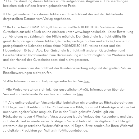
Die Preisbindung dieses Artikels wurde aufgehoben. Angaben zu Preissenkungen
7
beziehen sich auf den letzten gebundenen Preis.
Der gebundene Preis dieses Artikels wird nach Ablauf des auf der Artikelseite
8
dargestellten Datums vom Verlag angehoben.
Ihr Gutschein SOMMER13 gilt bis einschließlich 10.08.2026. Sie können den
12
Gutschein ausschließlich online einlösen unter www.hugendubel.de. Keine Bestellung
zur Abholung mit Zahlung in der Filiale möglich. Der Gutschein ist nicht gültig für
gesetzlich preisgebundene Artikel (deutschsprachige Bücher und eBooks) sowie für
preisgebundene Kalender, tolino shine (4016621130466), tolino select und das
Hugendubel Hörbuch Abo. Der Gutschein ist nicht mit anderen Gutscheinen und
Geschenkkarten kombinierbar. Eine Barauszahlung ist nicht möglich. Ein Weiterverkauf
und der Handel des Gutscheincodes sind nicht gestattet.
Leider können wir die Echtheit der Kundenbewertung aufgrund der großen Zahl an
15
Einzelbewertungen nicht prüfen.
Alle Informationen zur Tiefpreisgarantie finden Sie
hier
16
Alle Preise verstehen sich inkl. der gesetzlichen MwSt. Informationen über den
*
Versand und anfallende Versandkosten finden Sie
hier
Alle online gekauften Versandartikel beinhalten ein erweitertes Rückgaberecht von
***
100 Tagen nach Kaufdatum. Die Rücknahme von Bild-, Ton- und Datenträgern ist nur bei
noch versiegelter Ware möglich. Für in der Filiale gekaufte Artikel gilt ein
Rückgaberecht von 4 Wochen. Voraussetzung ist die Vorlage des Kassenbons und dass
sich der Artikel in wiederverkaufsfähigem Zustand befindet. Für digitale Produkte gilt
weiterhin die gesetzliche Widerrufsfrist von 14 Tagen. Bitte senden Sie Ihren Widerruf
zu digitalen Produkten per Mail an info@hugendubel.de.