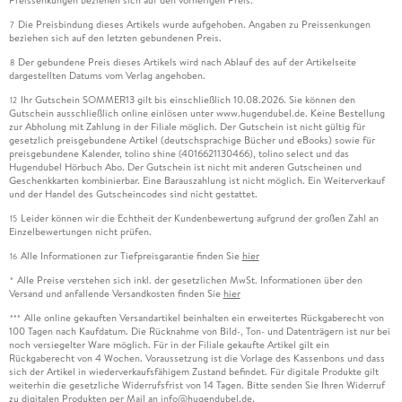
Die Preisbindung dieses Artikels wurde aufgehoben. Angaben zu Preissenkungen
7
beziehen sich auf den letzten gebundenen Preis.
Der gebundene Preis dieses Artikels wird nach Ablauf des auf der Artikelseite
8
dargestellten Datums vom Verlag angehoben.
Ihr Gutschein SOMMER13 gilt bis einschließlich 10.08.2026. Sie können den
12
Gutschein ausschließlich online einlösen unter www.hugendubel.de. Keine Bestellung
zur Abholung mit Zahlung in der Filiale möglich. Der Gutschein ist nicht gültig für
gesetzlich preisgebundene Artikel (deutschsprachige Bücher und eBooks) sowie für
preisgebundene Kalender, tolino shine (4016621130466), tolino select und das
Hugendubel Hörbuch Abo. Der Gutschein ist nicht mit anderen Gutscheinen und
Geschenkkarten kombinierbar. Eine Barauszahlung ist nicht möglich. Ein Weiterverkauf
und der Handel des Gutscheincodes sind nicht gestattet.
Leider können wir die Echtheit der Kundenbewertung aufgrund der großen Zahl an
15
Einzelbewertungen nicht prüfen.
Alle Informationen zur Tiefpreisgarantie finden Sie
hier
16
Alle Preise verstehen sich inkl. der gesetzlichen MwSt. Informationen über den
*
Versand und anfallende Versandkosten finden Sie
hier
Alle online gekauften Versandartikel beinhalten ein erweitertes Rückgaberecht von
***
100 Tagen nach Kaufdatum. Die Rücknahme von Bild-, Ton- und Datenträgern ist nur bei
noch versiegelter Ware möglich. Für in der Filiale gekaufte Artikel gilt ein
Rückgaberecht von 4 Wochen. Voraussetzung ist die Vorlage des Kassenbons und dass
sich der Artikel in wiederverkaufsfähigem Zustand befindet. Für digitale Produkte gilt
weiterhin die gesetzliche Widerrufsfrist von 14 Tagen. Bitte senden Sie Ihren Widerruf
zu digitalen Produkten per Mail an info@hugendubel.de.