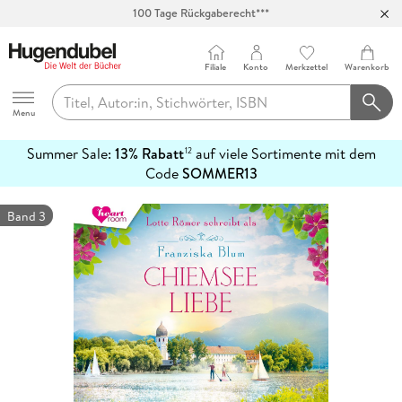
Abholung in über 100 Filialen
Filiale
Konto
Merkzettel
Warenkorb
Hugendubel
Menu
Summer Sale:
13% Rabatt
auf viele Sortimente mit dem
12
mehr
Code
SOMMER13
erfahren
Band 3