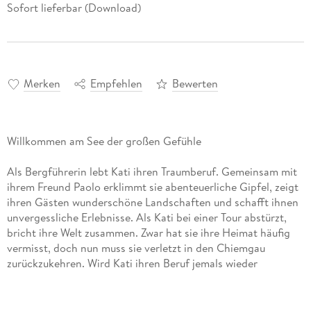
Sofort lieferbar (Download)
Merken
Empfehlen
Bewerten
Willkommen am See der großen Gefühle
Als Bergführerin lebt Kati ihren Traumberuf. Gemeinsam mit
ihrem Freund Paolo erklimmt sie abenteuerliche Gipfel, zeigt
ihren Gästen wunderschöne Landschaften und schafft ihnen
unvergessliche Erlebnisse. Als Kati bei einer Tour abstürzt,
bricht ihre Welt zusammen. Zwar hat sie ihre Heimat häufig
vermisst, doch nun muss sie verletzt in den Chiemgau
zurückzukehren. Wird Kati ihren Beruf jemals wieder
ausführen können? Und was bleibt ohne die Berge als
gemeinsame Leidenschaft von ihrer Beziehung mit Paolo
übrig? Zum Glück findet Kati Rückhalt bei ihrer Familie und