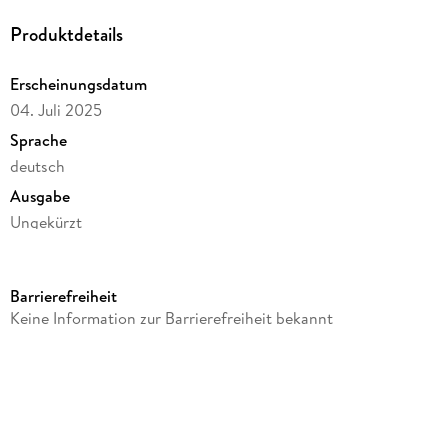
Produktdetails
Erscheinungsdatum
04. Juli 2025
Sprache
deutsch
Ausgabe
Ungekürzt
Dateigröße
365,46 MB
Barrierefreiheit
Laufzeit
Keine Information zur Barrierefreiheit bekannt
434 Minuten
Altersempfehlung
ab 16 Jahre
Reihe
Die Chiemsee-Reihe, 3