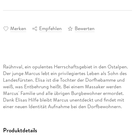
Merken
Empfehlen
Bewerten
Raühnval, ein opulentes Herrschaftsgebiet in den Ostalpen.
Der junge Marcus lebt ein privilegiertes Leben als Sohn des
Landesfürsten. Elisa ist die Tochter der Dorfhebamme und
weiß, was Entbehrung heißt. Bei einem Massaker werden
Marcus' Familie und alle übrigen Burgbewohner ermordet.
Dank Elisas Hilfe bleibt Marcus unentdeckt und findet mit
einer neuen Identität Aufnahme bei den Dorfbewohnern.
Doch er spürt schon bald, dass ihm ein anderes Schicksal
vorherbestimmt ist: Sein Herz brennt für Freiheit und
Gerechtigkeit. . .
Produktdetails