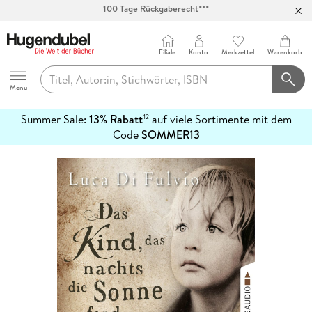
Abholung in über 100 Filialen
Filiale
Konto
Merkzettel
Warenkorb
Hugendubel
Menu
Summer Sale:
13% Rabatt
auf viele Sortimente mit dem
12
mehr
Code
SOMMER13
erfahren