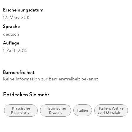
Erscheinungsdatum
12. März 2015
Sprache
deutsch
Auflage
1. Aufl. 2015
Ausgabe
Gekürzt
Barrierefreiheit
Laufzeit
Keine Information zur Barrierefreiheit bekannt
608 Minuten
Autor/Autorin
Entdecken Sie mehr
Luca Di Fulvio
Klassische
Historischer
Italien: Antike
Sprecher/Sprecherin
Italien
Belletristik:
Roman
und Mittelalter
Sascha Rotermund
allgemein und
(ca. 500 v.
literarisch
Chr. bis ca.
Verlag/Hersteller
1500 n. Chr.)