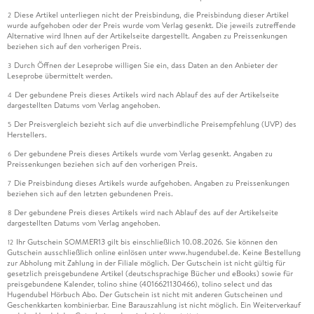
Diese Artikel unterliegen nicht der Preisbindung, die Preisbindung dieser Artikel
2
wurde aufgehoben oder der Preis wurde vom Verlag gesenkt. Die jeweils zutreffende
Alternative wird Ihnen auf der Artikelseite dargestellt. Angaben zu Preissenkungen
beziehen sich auf den vorherigen Preis.
Durch Öffnen der Leseprobe willigen Sie ein, dass Daten an den Anbieter der
3
Leseprobe übermittelt werden.
Der gebundene Preis dieses Artikels wird nach Ablauf des auf der Artikelseite
4
dargestellten Datums vom Verlag angehoben.
Der Preisvergleich bezieht sich auf die unverbindliche Preisempfehlung (UVP) des
5
Herstellers.
Der gebundene Preis dieses Artikels wurde vom Verlag gesenkt. Angaben zu
6
Preissenkungen beziehen sich auf den vorherigen Preis.
Die Preisbindung dieses Artikels wurde aufgehoben. Angaben zu Preissenkungen
7
beziehen sich auf den letzten gebundenen Preis.
Der gebundene Preis dieses Artikels wird nach Ablauf des auf der Artikelseite
8
dargestellten Datums vom Verlag angehoben.
Ihr Gutschein SOMMER13 gilt bis einschließlich 10.08.2026. Sie können den
12
Gutschein ausschließlich online einlösen unter www.hugendubel.de. Keine Bestellung
zur Abholung mit Zahlung in der Filiale möglich. Der Gutschein ist nicht gültig für
gesetzlich preisgebundene Artikel (deutschsprachige Bücher und eBooks) sowie für
preisgebundene Kalender, tolino shine (4016621130466), tolino select und das
Hugendubel Hörbuch Abo. Der Gutschein ist nicht mit anderen Gutscheinen und
Geschenkkarten kombinierbar. Eine Barauszahlung ist nicht möglich. Ein Weiterverkauf