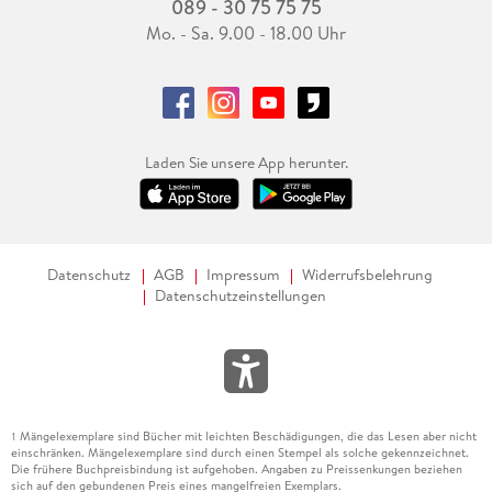
089 - 30 75 75 75
Mo. - Sa. 9.00 - 18.00 Uhr
Laden Sie unsere App herunter.
Datenschutz
AGB
Impressum
Widerrufsbelehrung
Datenschutzeinstellungen
Mängelexemplare sind Bücher mit leichten Beschädigungen, die das Lesen aber nicht
1
einschränken. Mängelexemplare sind durch einen Stempel als solche gekennzeichnet.
Die frühere Buchpreisbindung ist aufgehoben. Angaben zu Preissenkungen beziehen
sich auf den gebundenen Preis eines mangelfreien Exemplars.