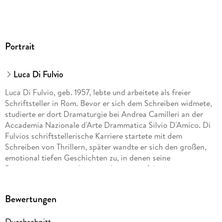
Portrait
Luca Di Fulvio
Luca Di Fulvio, geb. 1957, lebte und arbeitete als freier
Schriftsteller in Rom. Bevor er sich dem Schreiben widmete,
studierte er dort Dramaturgie bei Andrea Camilleri an der
Accademia Nazionale d'Arte Drammatica Silvio D'Amico. Di
Fulvios schriftstellerische Karriere startete mit dem
Schreiben von Thrillern, später wandte er sich den großen,
emotional tiefen Geschichten zu, in denen seine
Protagonist:innen sich gegen die mannigfaltigen
Widrigkeiten des Lebens zur Wehr setzen müssen. Er erzählte
mit Leidenschaft, Liebe für seine Protagonisten und großem
Bewertungen
Sinn für Gerechtigkeit und riss mit jedem Roman seine große
Fangemeinde aufs Neue mit. Nicht nur seine ersten Romane