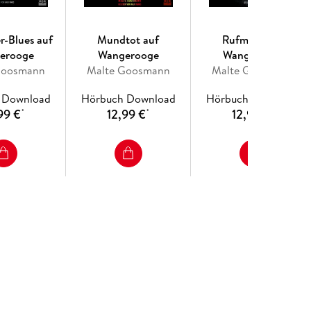
-Blues auf
Mundtot auf
Rufmord auf
erooge
Wangerooge
Wangerooge
Goosmann
Malte Goosmann
Malte Goosmann
 Download
Hörbuch Download
Hörbuch Download
99 €
12,99 €
12,99 €
*
*
*
B