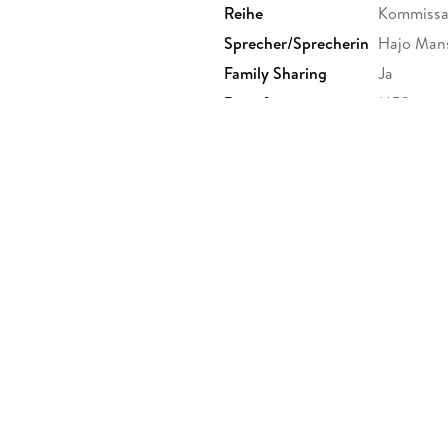
Reihe
Kommissar
Sprecher/Sprecherin
Hajo Man
Family Sharing
Ja
Dateiformat
MP3
GTIN
97836897