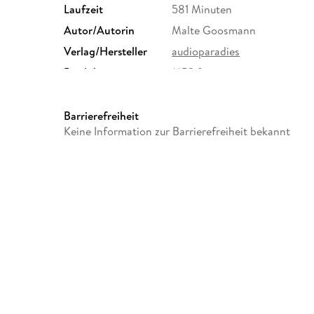
Laufzeit
581 Minuten
Autor/Autorin
Malte Goosmann
Verlag/Hersteller
audioparadies
Produktart
MP3 format
Audioinhalt
Hörbuch
Barrierefreiheit
Keine Information zur Barrierefreiheit bekannt