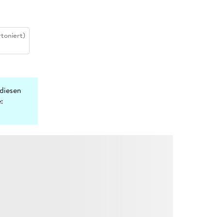
toniert)
diesen
: