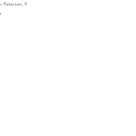
 Petersen, 9
s
11078