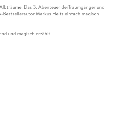
r Albträume: Das 3. Abenteuer derTraumgänger und
y-Bestsellerautor Markus Heitz einfach magisch
nd und magisch erzählt.
e Traummaschine droht zusammenzubrechen und
 ein. Er reist mit Linus und Sanja nach Dunkelion,
er wie lange wird sich der Professor in
erteidigen können? Jede Sekunde zählt.