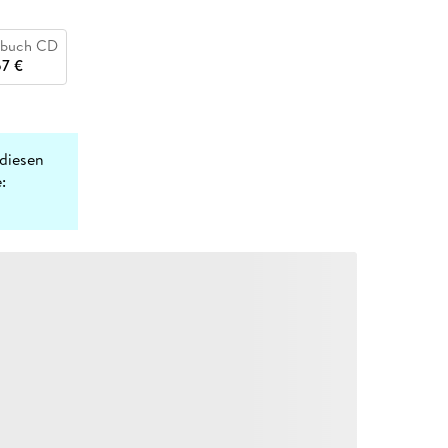
buch CD
57 €
diesen
: