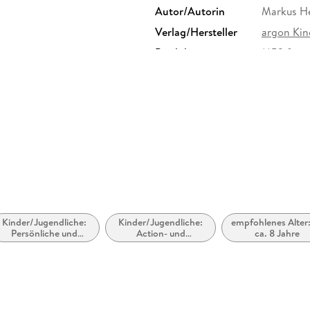
Autor/Autorin
Markus He
Verlag/Hersteller
argon Kin
Produktart
MP3 form
Audioinhalt
Hörbuch
Kinder/Jugendliche:
Kinder/Jugendliche:
empfohlenes Alter:
Persönliche und
Action- und
ca. 8 Jahre
soziale Themen:
Abenteuergeschichten
Behinderung,
Beeinträchtigung und
besondere
Bedürfnisse