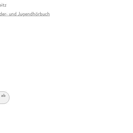
itz
der- und Jugendhörbuch
at
 ab