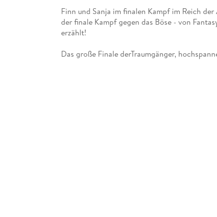
Finn und Sanja im finalen Kampf im Reich de
der finale Kampf gegen das Böse - von Fantas
erzählt!
Das große Finale derTraumgänger, hochspanne
Die Träume der Menschen sind in Gefahr! Di
schaurige Traumgestalten dringen in Finns Welt
um den Albtraumherrscher Mrak zu stoppen. Ab
Buchstrand noch gegen die düsteren Horden v