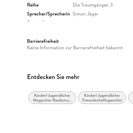
Reihe
Die Traumgänger, 3
Sprecher/Sprecherin
Simon Jäger
Family Sharing
Ja
Dateiformat
MP3
GTIN
9783732443321
Barrierefreiheit
Keine Information zur Barrierefreiheit bekannt
Entdecken Sie mehr
Kinder/Jugendliche:
Kinder/Jugendliche:
Magischer Realismus,
Freundschaftsgeschichten
magische Fantasy