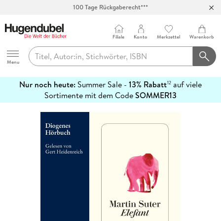
100 Tage Rückgaberecht***
Abholung in über 100 Filialen
Filiale
Konto
Merkzettel
Warenkorb
Hugendubel
Menu
Nur noch heute:
Summer Sale -
13% Rabatt
auf viele
12
mehr
Sortimente mit dem Code
SOMMER13
erfahren