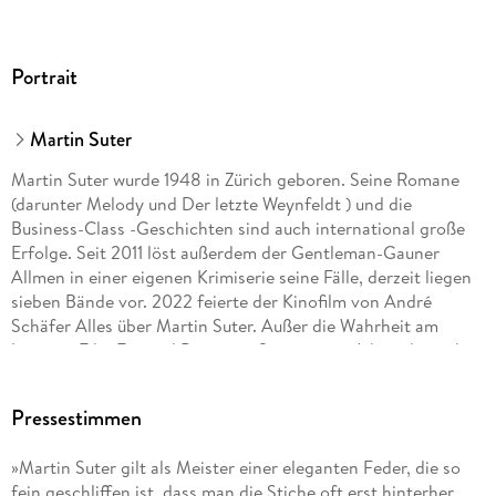
Portrait
Martin Suter
Martin Suter wurde 1948 in Zürich geboren. Seine Romane
(darunter Melody und Der letzte Weynfeldt ) und die
Business-Class -Geschichten sind auch international große
Erfolge. Seit 2011 löst außerdem der Gentleman-Gauner
Allmen in einer eigenen Krimiserie seine Fälle, derzeit liegen
sieben Bände vor. 2022 feierte der Kinofilm von André
Schäfer Alles über Martin Suter. Außer die Wahrheit am
Locarno Film Festival Premiere. Seit einigen Jahren betreibt
der Autor die Website martin-suter. com. Er lebt mit seiner
Tochter in Zürich.
Pressestimmen
»Martin Suter gilt als Meister einer eleganten Feder, die so
fein geschliffen ist, dass man die Stiche oft erst hinterher