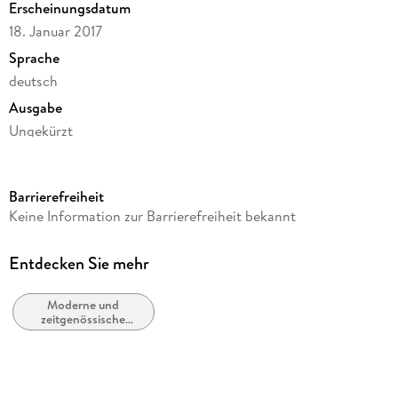
Erscheinungsdatum
18. Januar 2017
Sprache
deutsch
Ausgabe
Ungekürzt
Dateigröße
340,75 MB
Barrierefreiheit
Laufzeit
Keine Information zur Barrierefreiheit bekannt
468 Minuten
Autor/Autorin
Entdecken Sie mehr
Martin Suter
Moderne und
Sprecher/Sprecherin
zeitgenössische
Gert Heidenreich
Belletristik: allgemein
und literarisch
Verlag/Hersteller
Diogenes Verlag