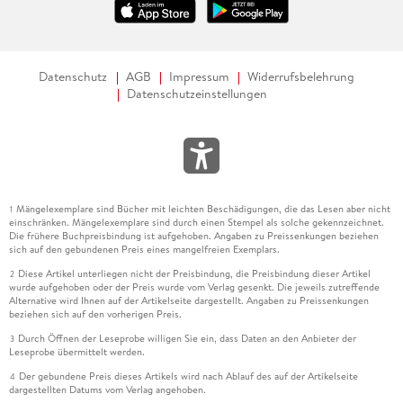
Datenschutz
AGB
Impressum
Widerrufsbelehrung
Datenschutzeinstellungen
Mängelexemplare sind Bücher mit leichten Beschädigungen, die das Lesen aber nicht
1
einschränken. Mängelexemplare sind durch einen Stempel als solche gekennzeichnet.
Die frühere Buchpreisbindung ist aufgehoben. Angaben zu Preissenkungen beziehen
sich auf den gebundenen Preis eines mangelfreien Exemplars.
Diese Artikel unterliegen nicht der Preisbindung, die Preisbindung dieser Artikel
2
wurde aufgehoben oder der Preis wurde vom Verlag gesenkt. Die jeweils zutreffende
Alternative wird Ihnen auf der Artikelseite dargestellt. Angaben zu Preissenkungen
beziehen sich auf den vorherigen Preis.
Durch Öffnen der Leseprobe willigen Sie ein, dass Daten an den Anbieter der
3
Leseprobe übermittelt werden.
Der gebundene Preis dieses Artikels wird nach Ablauf des auf der Artikelseite
4
dargestellten Datums vom Verlag angehoben.