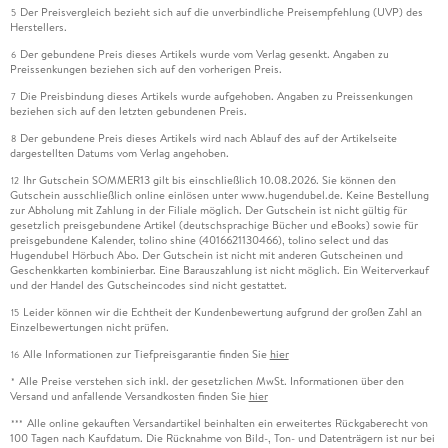
Der Preisvergleich bezieht sich auf die unverbindliche Preisempfehlung (UVP) des
5
Herstellers.
Der gebundene Preis dieses Artikels wurde vom Verlag gesenkt. Angaben zu
6
Preissenkungen beziehen sich auf den vorherigen Preis.
Die Preisbindung dieses Artikels wurde aufgehoben. Angaben zu Preissenkungen
7
beziehen sich auf den letzten gebundenen Preis.
Der gebundene Preis dieses Artikels wird nach Ablauf des auf der Artikelseite
8
dargestellten Datums vom Verlag angehoben.
Ihr Gutschein SOMMER13 gilt bis einschließlich 10.08.2026. Sie können den
12
Gutschein ausschließlich online einlösen unter www.hugendubel.de. Keine Bestellung
zur Abholung mit Zahlung in der Filiale möglich. Der Gutschein ist nicht gültig für
gesetzlich preisgebundene Artikel (deutschsprachige Bücher und eBooks) sowie für
preisgebundene Kalender, tolino shine (4016621130466), tolino select und das
Hugendubel Hörbuch Abo. Der Gutschein ist nicht mit anderen Gutscheinen und
Geschenkkarten kombinierbar. Eine Barauszahlung ist nicht möglich. Ein Weiterverkauf
und der Handel des Gutscheincodes sind nicht gestattet.
Leider können wir die Echtheit der Kundenbewertung aufgrund der großen Zahl an
15
Einzelbewertungen nicht prüfen.
Alle Informationen zur Tiefpreisgarantie finden Sie
hier
16
Alle Preise verstehen sich inkl. der gesetzlichen MwSt. Informationen über den
*
Versand und anfallende Versandkosten finden Sie
hier
Alle online gekauften Versandartikel beinhalten ein erweitertes Rückgaberecht von
***
100 Tagen nach Kaufdatum. Die Rücknahme von Bild-, Ton- und Datenträgern ist nur bei