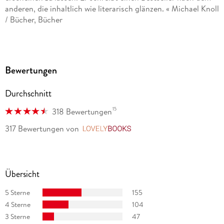
anderen, die inhaltlich wie literarisch glänzen. « Michael Knoll
/ Bücher, Bücher
»Martin Suter ist eine der großen Figuren des
Literaturbetriebs. « Tanja Kewes / Handelsblatt, Handelsblatt
Bewertungen
»Wenn es überhaupt einen Schriftsteller gibt, dessen Feder
man gern entsprungen wäre, dann ihn. « Elmar Krekeler /
Durchschnitt
Berliner Morgenpost, Berliner Morgenpost
15
318 Bewertungen
317 Bewertungen
von
LovelyBooks
Übersicht
5 Sterne
155
4 Sterne
104
3 Sterne
47