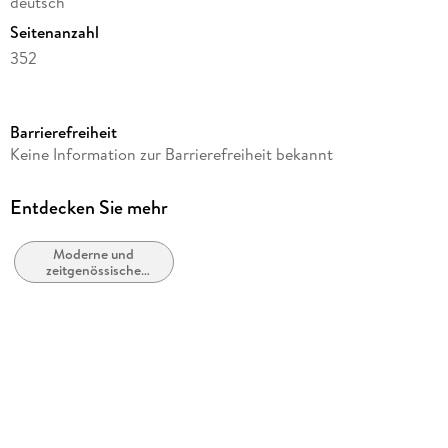
deutsch
Seitenanzahl
352
Reihe
Diogenes Taschenbücher
Barrierefreiheit
Autor/Autorin
Keine Information zur Barrierefreiheit bekannt
Martin Suter
Verlag/Hersteller
Entdecken Sie mehr
Diogenes Verlag AG
Moderne und
Produktart
zeitgenössische
kartoniert
Belletristik: allgemein
und literarisch
Gewicht
256 g
Größe (L/B/H)
176/111/19 mm
ISBN