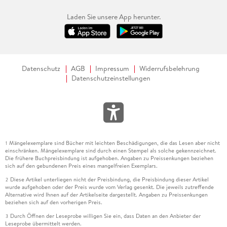
Laden Sie unsere App herunter.
Datenschutz
AGB
Impressum
Widerrufsbelehrung
Datenschutzeinstellungen
Mängelexemplare sind Bücher mit leichten Beschädigungen, die das Lesen aber nicht
1
einschränken. Mängelexemplare sind durch einen Stempel als solche gekennzeichnet.
Die frühere Buchpreisbindung ist aufgehoben. Angaben zu Preissenkungen beziehen
sich auf den gebundenen Preis eines mangelfreien Exemplars.
Diese Artikel unterliegen nicht der Preisbindung, die Preisbindung dieser Artikel
2
wurde aufgehoben oder der Preis wurde vom Verlag gesenkt. Die jeweils zutreffende
Alternative wird Ihnen auf der Artikelseite dargestellt. Angaben zu Preissenkungen
beziehen sich auf den vorherigen Preis.
Durch Öffnen der Leseprobe willigen Sie ein, dass Daten an den Anbieter der
3
Leseprobe übermittelt werden.