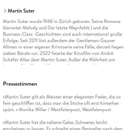
Martin Suter
Martin Suter wurde 1948 in Zürich geboren. Seine Romane
(darunter Melody und Der letzte Weynfeldt ) und die
Business-Class -Geschichten sind auch international große
Erfolge. Seit 2011 löst außerdem der Gentleman-Gauner
Allmen in einer eigenen Krimiserie seine Fälle, derzeit liegen
sieben Bände vor. 2022 feierte der Kinofilm von André
Schäfer Alles über Martin Suter. Außer die Wahrheit am
Locarno Film Festival Premiere. Seit einigen Jahren betreibt
der Autor die Website martin-suter. com. Er lebt mit seiner
Tochter in Zürich.
Pressestimmen
»Martin Suter gilt als Meister einer eleganten Feder, die so
fein geschliffen ist, dass man die Stiche oft erst hinterher
spürt. « Monika Willer / Westfalenpost, Westfalenpost
»Martin Suter hat die seltene Gabe, Schweres leicht
erscheinen zu lassen. Er schreibt einen Bestseller nach dem