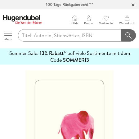
100 Tage Rückgaberecht***
Abholung in über 100 Filialen
Filiale
Konto
Merkzettel
Warenkorb
Hugendubel
Menu
Summer Sale:
13% Rabatt
auf viele Sortimente mit dem
12
mehr
Code
SOMMER13
erfahren