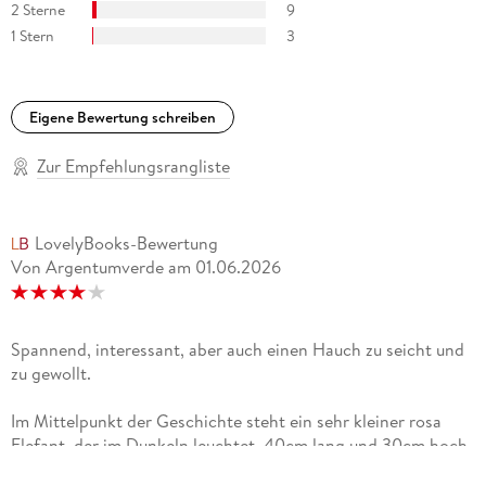
2 Sterne
9
1 Stern
3
Eigene Bewertung schreiben
Zur Empfehlungsrangliste
LovelyBooks-Bewertung
Von Argentumverde
am
01.06.2026
Spannend, interessant, aber auch einen Hauch zu seicht und
zu gewollt.
Im Mittelpunkt der Geschichte steht ein sehr kleiner rosa
Elefant, der im Dunkeln leuchtet, 40cm lang und 30cm hoch.
Er ist eine Genmanipulation des Forschers Dr. Roux, der mit