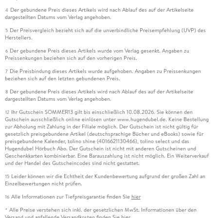
Der gebundene Preis dieses Artikels wird nach Ablauf des auf der Artikelseite
4
dargestellten Datums vom Verlag angehoben.
Der Preisvergleich bezieht sich auf die unverbindliche Preisempfehlung (UVP) des
5
Herstellers.
Der gebundene Preis dieses Artikels wurde vom Verlag gesenkt. Angaben zu
6
Preissenkungen beziehen sich auf den vorherigen Preis.
Die Preisbindung dieses Artikels wurde aufgehoben. Angaben zu Preissenkungen
7
beziehen sich auf den letzten gebundenen Preis.
Der gebundene Preis dieses Artikels wird nach Ablauf des auf der Artikelseite
8
dargestellten Datums vom Verlag angehoben.
Ihr Gutschein SOMMER13 gilt bis einschließlich 10.08.2026. Sie können den
12
Gutschein ausschließlich online einlösen unter www.hugendubel.de. Keine Bestellung
zur Abholung mit Zahlung in der Filiale möglich. Der Gutschein ist nicht gültig für
gesetzlich preisgebundene Artikel (deutschsprachige Bücher und eBooks) sowie für
preisgebundene Kalender, tolino shine (4016621130466), tolino select und das
Hugendubel Hörbuch Abo. Der Gutschein ist nicht mit anderen Gutscheinen und
Geschenkkarten kombinierbar. Eine Barauszahlung ist nicht möglich. Ein Weiterverkauf
und der Handel des Gutscheincodes sind nicht gestattet.
Leider können wir die Echtheit der Kundenbewertung aufgrund der großen Zahl an
15
Einzelbewertungen nicht prüfen.
Alle Informationen zur Tiefpreisgarantie finden Sie
hier
16
Alle Preise verstehen sich inkl. der gesetzlichen MwSt. Informationen über den
*
Versand und anfallende Versandkosten finden Sie
hier