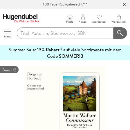
100 Tage Rückgaberecht***
Abholung in über 100 Filialen
Filiale
Konto
Merkzettel
Warenkorb
Hugendubel
Menu
Summer Sale:
13% Rabatt
auf viele Sortimente mit dem
12
mehr
Code
SOMMER13
erfahren
Band 12