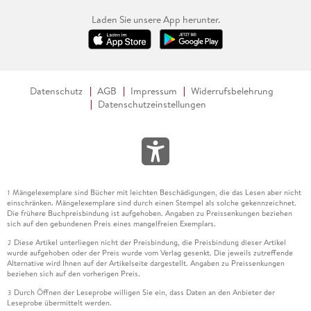
Laden Sie unsere App herunter.
Datenschutz
AGB
Impressum
Widerrufsbelehrung
Datenschutzeinstellungen
Mängelexemplare sind Bücher mit leichten Beschädigungen, die das Lesen aber nicht
1
einschränken. Mängelexemplare sind durch einen Stempel als solche gekennzeichnet.
Die frühere Buchpreisbindung ist aufgehoben. Angaben zu Preissenkungen beziehen
sich auf den gebundenen Preis eines mangelfreien Exemplars.
Diese Artikel unterliegen nicht der Preisbindung, die Preisbindung dieser Artikel
2
wurde aufgehoben oder der Preis wurde vom Verlag gesenkt. Die jeweils zutreffende
Alternative wird Ihnen auf der Artikelseite dargestellt. Angaben zu Preissenkungen
beziehen sich auf den vorherigen Preis.
Durch Öffnen der Leseprobe willigen Sie ein, dass Daten an den Anbieter der
3
Leseprobe übermittelt werden.