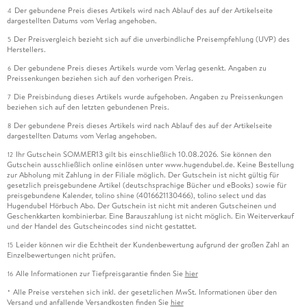
Der gebundene Preis dieses Artikels wird nach Ablauf des auf der Artikelseite
4
dargestellten Datums vom Verlag angehoben.
Der Preisvergleich bezieht sich auf die unverbindliche Preisempfehlung (UVP) des
5
Herstellers.
Der gebundene Preis dieses Artikels wurde vom Verlag gesenkt. Angaben zu
6
Preissenkungen beziehen sich auf den vorherigen Preis.
Die Preisbindung dieses Artikels wurde aufgehoben. Angaben zu Preissenkungen
7
beziehen sich auf den letzten gebundenen Preis.
Der gebundene Preis dieses Artikels wird nach Ablauf des auf der Artikelseite
8
dargestellten Datums vom Verlag angehoben.
Ihr Gutschein SOMMER13 gilt bis einschließlich 10.08.2026. Sie können den
12
Gutschein ausschließlich online einlösen unter www.hugendubel.de. Keine Bestellung
zur Abholung mit Zahlung in der Filiale möglich. Der Gutschein ist nicht gültig für
gesetzlich preisgebundene Artikel (deutschsprachige Bücher und eBooks) sowie für
preisgebundene Kalender, tolino shine (4016621130466), tolino select und das
Hugendubel Hörbuch Abo. Der Gutschein ist nicht mit anderen Gutscheinen und
Geschenkkarten kombinierbar. Eine Barauszahlung ist nicht möglich. Ein Weiterverkauf
und der Handel des Gutscheincodes sind nicht gestattet.
Leider können wir die Echtheit der Kundenbewertung aufgrund der großen Zahl an
15
Einzelbewertungen nicht prüfen.
Alle Informationen zur Tiefpreisgarantie finden Sie
hier
16
Alle Preise verstehen sich inkl. der gesetzlichen MwSt. Informationen über den
*
Versand und anfallende Versandkosten finden Sie
hier