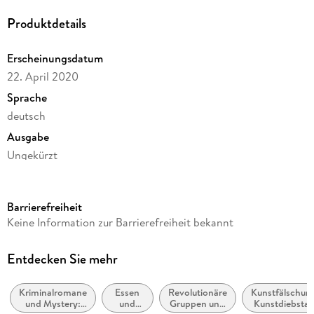
Produktdetails
Erscheinungsdatum
22. April 2020
Sprache
deutsch
Ausgabe
Ungekürzt
Dateigröße
481,78 MB
Barrierefreiheit
Laufzeit
Keine Information zur Barrierefreiheit bekannt
679 Minuten
Reihe
Entdecken Sie mehr
Bruno, Chef de Police, 12
Kriminalromane
Essen
Revolutionäre
Kunstfälschun
Autor/Autorin
und Mystery:
und
Gruppen und
Kunstdiebstah
Martin Walker