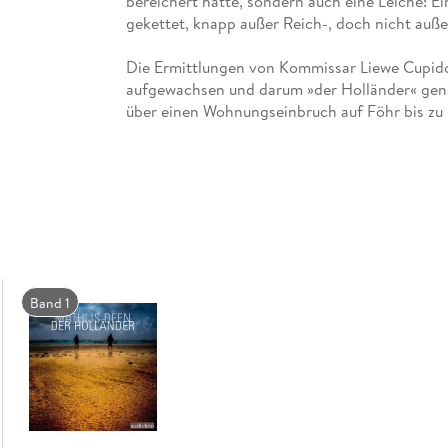
bereichert hätte, sondern auch eine Leiche: E
Die Ermittlungen von Kommissar Liewe Cupido,
aufgewachsen und darum »der Holländer« gena
über einen Wohnungseinbruch auf Föhr bis zu
Cupido dem Täter kommt, desto mehr wird er in
versuchen, einander zu beschützen, bis zum Ä
Band 1