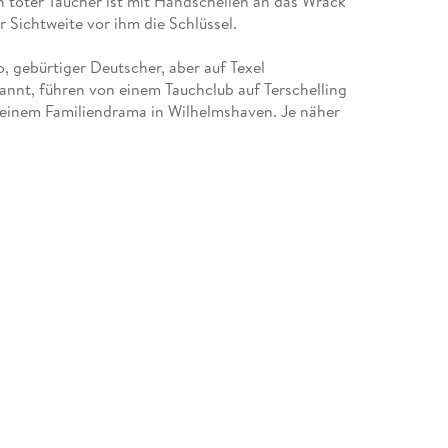
in toter Taucher ist mit Handschellen an das Wrack
 gebürtiger Deutscher, aber auf Texel
nnt, führen von einem Tauchclub auf Terschelling
 einem Familiendrama in Wilhelmshaven. Je näher
 einen Fall verwickelt, in dem Väter und Söhne
ußersten.