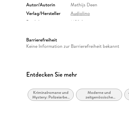
Autor/Autorin
Mathijs Deen
Verlag/Hersteller
Audiolino
Produktart
MP3 format
Audioinhalt
Hörbuch
Barrierefreiheit
Keine Information zur Barrierefreiheit bekannt
Entdecken Sie mehr
Kriminalromane und
Moderne und
Mystery: Polizeiarbeit
zeitgenössische
& Forensik
Belletristik: allgemein
und literarisch