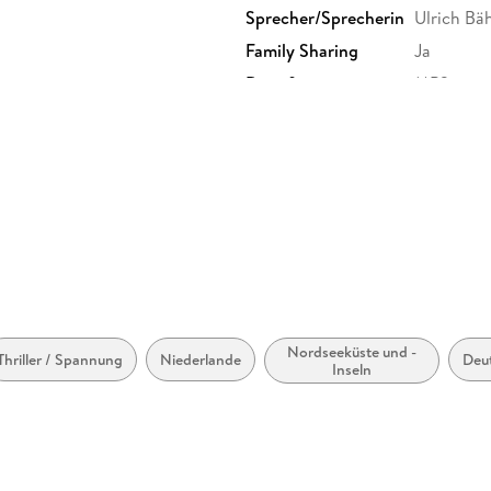
Sprecher/Sprecherin
Ulrich Bä
Family Sharing
Ja
Dateiformat
MP3
GTIN
4066339
Nordseeküste und -
Thriller / Spannung
Niederlande
Deu
Inseln