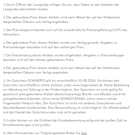
Durch Öffnen der Leseprobe willigen Sie ein, dass Daten an den Anbieter der
3
Leseprobe übermittelt werden.
Der gebundene Preis dieses Artikels wird nach Ablauf des auf der Artikelseite
4
dargestellten Datums vom Verlag angehoben.
Der Preisvergleich bezieht sich auf die unverbindliche Preisempfehlung (UVP) des
5
Herstellers.
Der gebundene Preis dieses Artikels wurde vom Verlag gesenkt. Angaben zu
6
Preissenkungen beziehen sich auf den vorherigen Preis.
Die Preisbindung dieses Artikels wurde aufgehoben. Angaben zu Preissenkungen
7
beziehen sich auf den letzten gebundenen Preis.
Der gebundene Preis dieses Artikels wird nach Ablauf des auf der Artikelseite
8
dargestellten Datums vom Verlag angehoben.
Ihr Gutschein SOMMER13 gilt bis einschließlich 10.08.2026. Sie können den
12
Gutschein ausschließlich online einlösen unter www.hugendubel.de. Keine Bestellung
zur Abholung mit Zahlung in der Filiale möglich. Der Gutschein ist nicht gültig für
gesetzlich preisgebundene Artikel (deutschsprachige Bücher und eBooks) sowie für
preisgebundene Kalender, tolino shine (4016621130466), tolino select und das
Hugendubel Hörbuch Abo. Der Gutschein ist nicht mit anderen Gutscheinen und
Geschenkkarten kombinierbar. Eine Barauszahlung ist nicht möglich. Ein Weiterverkauf
und der Handel des Gutscheincodes sind nicht gestattet.
Leider können wir die Echtheit der Kundenbewertung aufgrund der großen Zahl an
15
Einzelbewertungen nicht prüfen.
Alle Informationen zur Tiefpreisgarantie finden Sie
hier
16