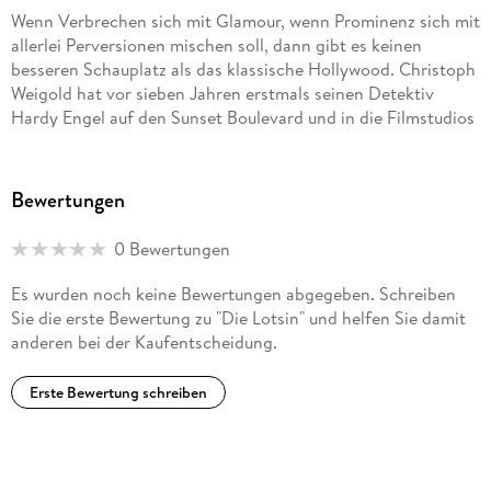
Wenn Verbrechen sich mit Glamour, wenn Prominenz sich mit
allerlei Perversionen mischen soll, dann gibt es keinen
besseren Schauplatz als das klassische Hollywood. Christoph
Weigold hat vor sieben Jahren erstmals seinen Detektiv
Hardy Engel auf den Sunset Boulevard und in die Filmstudios
geschickt: ein deutscher Einwanderer, der schon 1920 seine
Heimat verließ und es wie so viele dann doch nicht zum
Schauspieler brachte. Jetzt, im fünften und letzten Band der
Bewertungen
Reihe, sind wir im Jahr 1932, mitten in der Wirtschaftskrise,
Engel hat im Gefängnis gesessen und wohnt mit Freundin
0 Bewertungen
samt Mops in einem kleinem Haus in Hollywood.
Es wurden noch keine Bewertungen abgegeben. Schreiben
Auch der "Der deutsche Tycoon" (Kampa, 606 S., br., 26,-
Sie die erste Bewertung zu "Die Lotsin" und helfen Sie damit
Euro) bedient sich für seinen Fall aus der Bibel der
anderen bei der Kaufentscheidung.
Perversionen, aus Kenneth Angers berüchtigtem Buch
"Hollywood Babylon", der reißerischen Skandalchronik, in der
Erste Bewertung schreiben
böswillige Erdichtung und trübe Wahrheit kaum
auseinanderzuhalten sind. Die Titelfigur ist Paul Bern,
Produzent bei Metro-Goldwyn-Meyer, Kurzzeit-Ehemann von
Jean Harlow. Er wird nackt und tot in seinem Badezimmer