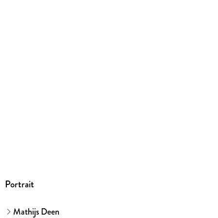
MP3 format
Dateiformat
MP3
Audioinhalt
Hörbuch
GTIN
4069829018814
Portrait
Mathijs Deen