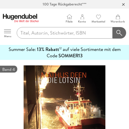
100 Tage Rückgaberecht***
Abholung in über 100 Filialen
Filiale
Konto
Merkzettel
Warenkorb
Hugendubel
Menu
Summer Sale:
13% Rabatt
auf viele Sortimente mit dem
12
mehr
Code
SOMMER13
erfahren
Band 4