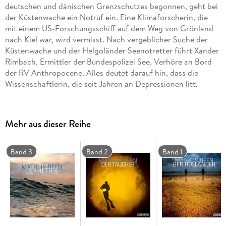
deutschen und dänischen Grenzschutzes begonnen, geht bei
der Küstenwache ein Notruf ein. Eine Klimaforscherin, die
mit einem US-Forschungsschiff auf dem Weg von Grönland
nach Kiel war, wird vermisst. Nach vergeblicher Suche der
Küstenwache und der Helgoländer Seenotretter führt Xander
Rimbach, Ermittler der Bundespolizei See, Verhöre an Bord
der RV Anthropocene. Alles deutet darauf hin, dass die
Wissenschaftlerin, die seit Jahren an Depressionen litt,
willentlich über Bord gegangen ist. Doch als Kommissar
Liewe Cupido eine Nachricht der Lotsin erhält, die die
Anthropocene auf die Elbe gesteuert hat, kommen Zweifel
Mehr aus dieser Reihe
auf. Und als der Fund eines niederländischen Nordseekutters
offenbart, dass die vermisste Frau ein grausames Ende
gefunden hat, ist die Dringlichkeit der Ermittlungen nicht
Band 3
Band 2
Band 1
mehr zu bestreiten.