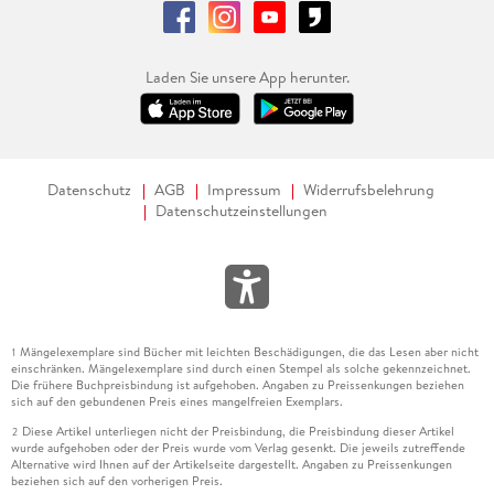
sein - am besten begibt man sich lesend direkt hinein in
diesen Nordseeküstenkosmos. PETER KÖRTE
Laden Sie unsere App herunter.
Alle Rechte vorbehalten. © Frankfurter Allgemeine Zeitung
GmbH, Frankfurt am Main.
Datenschutz
AGB
Impressum
Widerrufsbelehrung
Datenschutzeinstellungen
Mängelexemplare sind Bücher mit leichten Beschädigungen, die das Lesen aber nicht
1
einschränken. Mängelexemplare sind durch einen Stempel als solche gekennzeichnet.
Die frühere Buchpreisbindung ist aufgehoben. Angaben zu Preissenkungen beziehen
sich auf den gebundenen Preis eines mangelfreien Exemplars.
Diese Artikel unterliegen nicht der Preisbindung, die Preisbindung dieser Artikel
2
wurde aufgehoben oder der Preis wurde vom Verlag gesenkt. Die jeweils zutreffende
Alternative wird Ihnen auf der Artikelseite dargestellt. Angaben zu Preissenkungen
beziehen sich auf den vorherigen Preis.