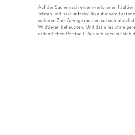
Auf der Suche nach einem verlorenen Faultie
Tristan und Raul unfreiwillig auf einem Laste
sicheren Zoo-Gehege müssen sie sich plötzli
Wildtieren behaupten. Und das alles ohne gere
ordentlichen Portion Glück schlagen sie sich 
echte Freundschaft und Hilfsbereitschaft bed
Der dritte Band der beliebten Wasserschwein
Der Autor wurde mit dem österreichischen Ki
Witziges Hörbuch ab 5 Jahren und für die ganz
Dietmar Bär ist seit 1997 in der Rolle des Tat
zahlreiche Film- und Fernsehpreise und ist ei
Wasserschweinen nimmt er es stimmlich mit e