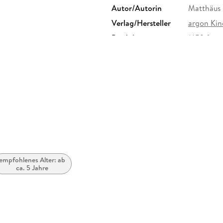
Autor/Autorin
Matthäus
Verlag/Hersteller
argon Kin
Produktart
MP3 form
Audioinhalt
Hörbuch
empfohlenes Alter: ab
ca. 5 Jahre