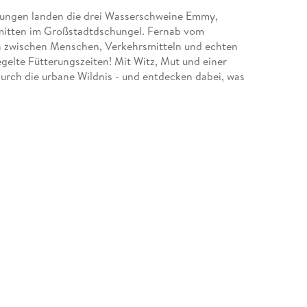
rjungen landen die drei Wasserschweine Emmy,
r mitten im Großstadtdschungel. Fernab vom
ch zwischen Menschen, Verkehrsmitteln und echten
gelte Fütterungszeiten! Mit Witz, Mut und einer
durch die urbane Wildnis - und entdecken dabei, was
euten.
e-Reihe
nder- und Jugendbuchpreis ausgezeichnet
e Familie
ort-Kommissars Freddy Schenk zu sehen. Er erhielt
n beliebter Hörbuchsprecher. Bei den
inem ganzen Zoo auf!