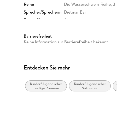
Reihe
Die Wasserschwein-Reihe, 3
Sprecher/Sprecherin
Dietmar Bär
Family Sharing
Ja
Dateiformat
MP3
GTIN
9783732443390
Barrierefreiheit
Keine Information zur Barrierefreiheit bekannt
Entdecken Sie mehr
Kinder/Jugendliche:
Kinder/Jugendliche:
Lustige Romane
Natur- und
Tiergeschichten